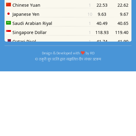
Design & Developed with
by
RD
© ठकुरी ग्रुप प्रा.लि द्वारा सञ्चालित दीप संचार डटकम