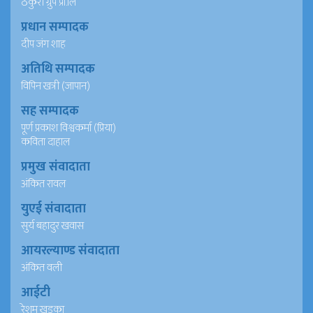
ठकुरी ग्रुप प्रा.लि
प्रधान सम्पादक
दीप जंग शाह
अतिथि सम्पादक
विपिन खत्री (जापान)
सह सम्पादक
पूर्ण प्रकाश विश्वकर्मा (प्रिया)
कविता दाहाल
प्रमुख संवादाता
अंकित रावल
युएई संवादाता
सुर्य बहादुर खवास
आयरल्याण्ड संवादाता
अंकित वली
आईटी
रेशम खड्का