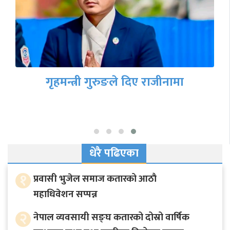
गृहमन्त्री गुरुङले दिए राजीनामा
धेरै पढिएका
१
प्रवासी भुजेल समाज कतारको आठाै
महाधिवेशन सप्पन्न
२
नेपाल व्यवसायी सङ्घ कतारको दोस्रो वार्षिक