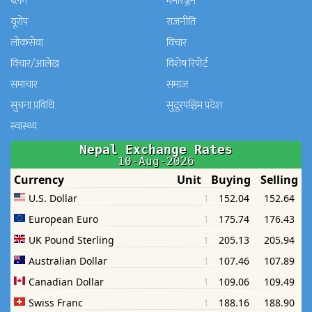
ब्लग
मनाेरञ्जन
यूरोप
राजनीति
लोकसेवा
विचार
विचार/आलेख
विशेष रिपोर्ट
समाचार
समाज
सुचना प्रविधि
सुदूरपश्चिम प्रदेश
स्वास्थ्य