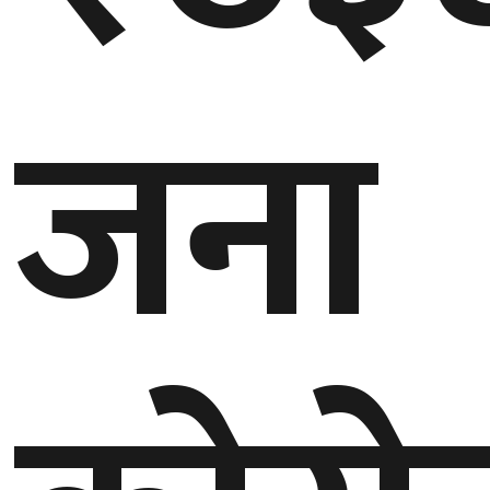
घुमफिर
जना
ब्लग
कला/
साहित्य
ग्लोबल
गल्फ
अमेरिका
एसिया
यूरोप