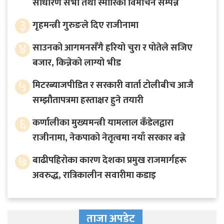
साधारण सभा तथा स्मारिका विमोचन सम्पन्न
३
गृहमन्त्री गुरुङले दिए राजीनामा
४
साउनको आगमनसँगै हरियो चुरा र पोतेले सजिए
बजार, किन्नेको लाग्यो भीड
५
मिटरब्याजपीडित र सरकारी वार्ता टोलीबीच आजै
सम्झौतापत्रमा हस्ताक्षर हुने तयारी
६
कर्णालीका मुख्यमन्त्री यामलाल कँडेलद्वारा
राजीनामा, नेकपाको नेतृत्वमा नयाँ सरकार बन्ने
७
बाढीपहिरोका कारण देशका प्रमुख राजमार्गहरू
अवरुद्ध, रात्रिकालीन सवारीमा कडाइ
ताजा अपडेट