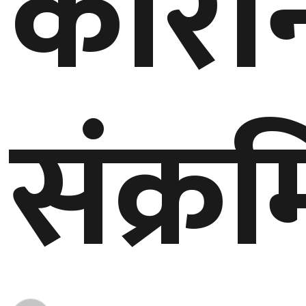
कोरो
बेलायत
जापान
क्यानाडा
संक्र
अन्य