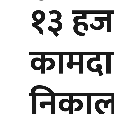
१३ हज
कामदा
निकाल