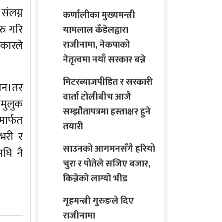
संलग्न
कर्णालीका मुख्यमन्त्री
रु गरि
यामलाल कँडेलद्वारा
रकारले
राजीनामा, नेकपाको
नेतृत्वमा नयाँ सरकार बन्ने
मिटरब्याजपीडित र सरकारी
ैनन।तर
वार्ता टोलीबीच आजै
मुलुक
सम्झौतापत्रमा हस्ताक्षर हुने
मार्फत
तयारी
भरी र
साउनको आगमनसँगै हरियो
घि नै
चुरा र पोतेले सजिए बजार,
किन्नेको लाग्यो भीड
गृहमन्त्री गुरुङले दिए
राजीनामा