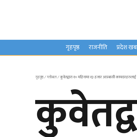
गृहपृष्ठ
राजनीति
प्रदेश ख
गृहपृष्ठ
∕
ग्लोबल
∕
कुवेतद्वारा १० महिनामा १३ हजार आप्रबासी कामदारहरुला
कुवेतद