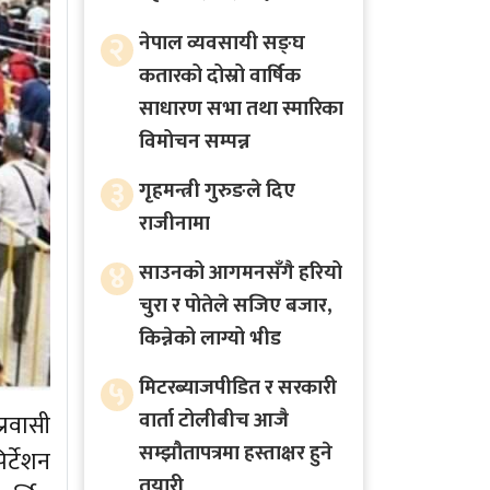
२
नेपाल व्यवसायी सङ्घ
कतारको दोस्रो वार्षिक
साधारण सभा तथा स्मारिका
विमोचन सम्पन्न
३
गृहमन्त्री गुरुङले दिए
राजीनामा
४
साउनको आगमनसँगै हरियो
चुरा र पोतेले सजिए बजार,
किन्नेको लाग्यो भीड
५
मिटरब्याजपीडित र सरकारी
वार्ता टोलीबीच आजै
रवासी
सम्झौतापत्रमा हस्ताक्षर हुने
र्टेशन
तयारी