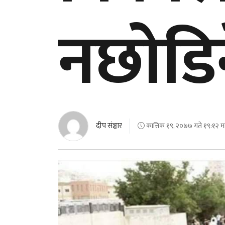
नछोडि
दीप संञ्चार
कात्तिक १९, २०७७ गते १९:१२ मा