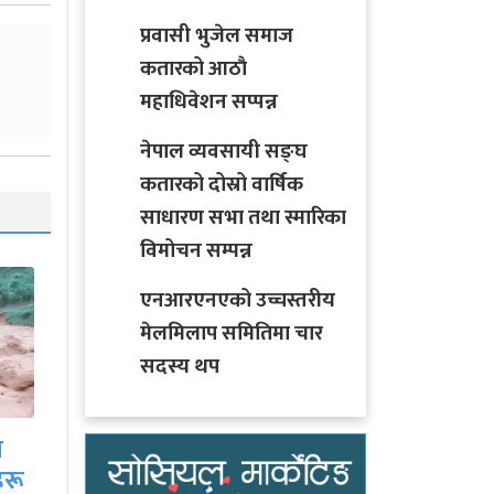
प्रवासी भुजेल समाज
कतारको आठाै
महाधिवेशन सप्पन्न
नेपाल व्यवसायी सङ्घ
कतारको दोस्रो वार्षिक
साधारण सभा तथा स्मारिका
विमोचन सम्पन्न
एनआरएनएको उच्चस्तरीय
मेलमिलाप समितिमा चार
सदस्य थप
साउनको आगमनसँगै
ीच
हरियो चुरा र पोतेले सजिए
बजार, किन्नेको लाग्यो…