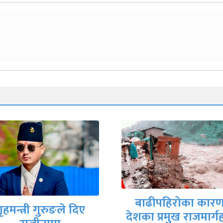
मिटरब्याजपीडित र
बाढीपहिरोका कारण
सरकारी वार्ता टोलीब
का प्रमुख राजमार्गहरू
आजै सम्झौतापत्रमा