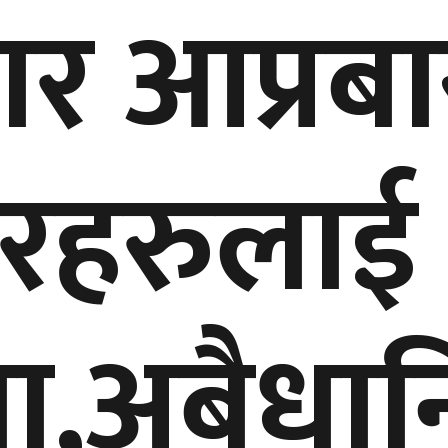
ार आप्रब
रहरुलाई 
ा,अबैधा