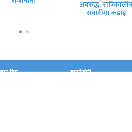
अवरुद्ध, रात्रिकालीन
हस्ताक्षर हुने तयारी
सवारीमा कडाइ
्चार टिम
क्याटेगोरी
अन्तरवार्ता
अन्तराष्ट्रिय 
काशक
प्रधान सम्पादक
अन्य
अपराध
्रुप प्रा.लि
दीप जंग शाह
अमेरिका
आर्थिक
थि
सह सम्पादक
एसिया
कर्णाली प्रदे
पादक
पूर्ण प्रकाश
खत्री
विश्वकर्मा (प्रिया)
कला/साहित्य
क्यानाडा
न)
कविता दाहाल
खेलकुद
गण्डकी प्रदे