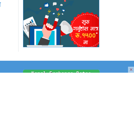
×
समाचार
श
श