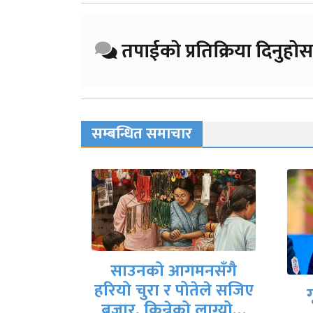
तपाईको प्रतिक्रिया दिनुहोस
सम्बन्धित समाचार
नसँगै
तेले सजिए
गृहमन्त्री गुरुङले दिए
देश
 लाग्यो…