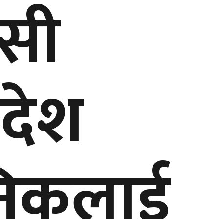
ासी
देश
निकलाई