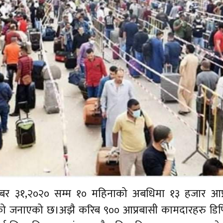
ोबर ३१,२०२० सम्म १० महिनाको अबधिमा १३ हजार आप्
ेको जनाएको छ।अझै करिब ९०० आप्रबासी कामदारहरु डिपि