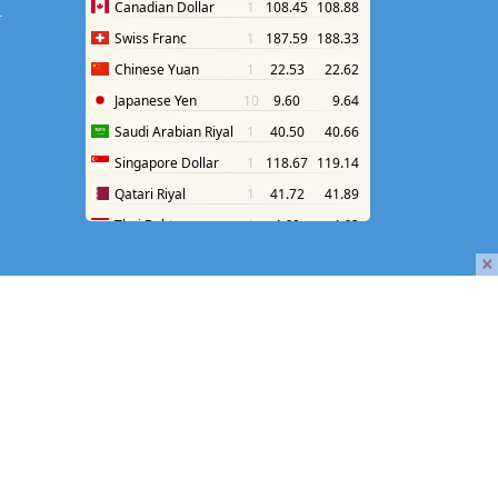
श
×
रदेश