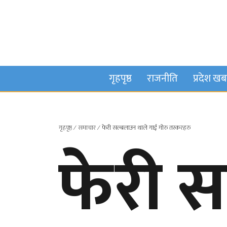
गृहपृष्ठ
राजनीति
प्रदेश ख
गृहपृष्ठ
∕
समाचार
∕
फेरी सल्बलाउन थाले गाई गोरु तस्करहरु
फेरी 