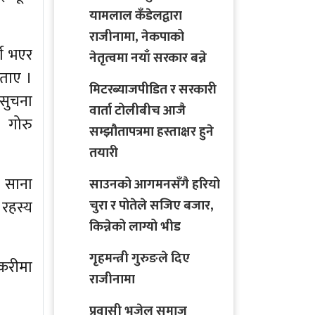
यामलाल कँडेलद्वारा
राजीनामा, नेकपाको
्ग भएर
नेतृत्वमा नयाँ सरकार बन्ने
बताए ।
मिटरब्याजपीडित र सरकारी
 सुचना
वार्ता टोलीबीच आजै
 गोरु
सम्झौतापत्रमा हस्ताक्षर हुने
तयारी
 साना
साउनको आगमनसँगै हरियो
चुरा र पोतेले सजिए बजार,
 रहस्य
किन्नेको लाग्यो भीड
।
गृहमन्त्री गुरुङले दिए
्करीमा
राजीनामा
प्रवासी भुजेल समाज