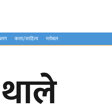
ब्लग
कला/साहित्य
ग्लोबल
 थाले