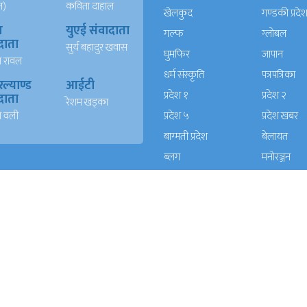
न)
कविता दाहाल
खेलकुद
गण्डकी प्रदे
ख
युएई संवादाता
गल्फ
ग्लोबल
दाता
सुर्य बहादुर खवास
घुमफिर
जापान
त रावल
धर्म संस्कृति
पत्रपत्रिका
्याण्ड
आईटी
प्रदेश १
प्रदेश २
दाता
रेशम खड्का
त वली
प्रदेश ५
प्रदेश खबर
बाग्मती प्रदेश
बेलायत
ब्लग
मनाेरञ्जन
यूरोप
राजनीति
लोकसेवा
विचार
विचार/आलेख
विशेष रिपोर्ट
समाचार
समाज
सुचना प्रविधि
सुदूरपश्चिम प्
स्वास्थ्य