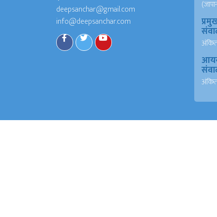
(जापा
deepsanchar@gmail.com
प्रमु
info@deepsanchar.com
संवा
अंकि
आयरल
संवा
अंकि