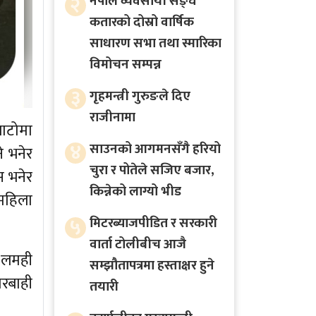
२
नेपाल व्यवसायी सङ्घ
कतारको दोस्रो वार्षिक
साधारण सभा तथा स्मारिका
विमोचन सम्पन्न
३
गृहमन्त्री गुरुङले दिए
राजीनामा
ाटोमा
४
साउनको आगमनसँगै हरियो
े भनेर
चुरा र पोतेले सजिए बजार,
स भनेर
किन्नेको लाग्यो भीड
 महिला
५
मिटरब्याजपीडित र सरकारी
वार्ता टोलीबीच आजै
ल लमही
सम्झौतापत्रमा हस्ताक्षर हुने
ारबाही
तयारी