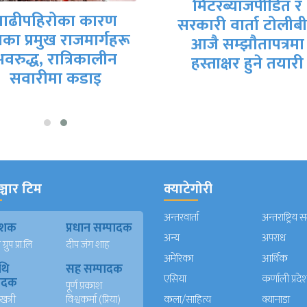
मिटरब्याजपीडित र
बाढीपहिरोका कारण
सरकारी वार्ता टोलीब
का प्रमुख राजमार्गहरू
आजै सम्झौतापत्रमा
अवरुद्ध, रात्रिकालीन
हस्ताक्षर हुने तयारी
सवारीमा कडाइ
्चार टिम
क्याटेगोरी
अन्तरवार्ता
अन्तराष्ट्रिय 
काशक
प्रधान सम्पादक
अन्य
अपराध
्रुप प्रा.लि
दीप जंग शाह
अमेरिका
आर्थिक
थि
सह सम्पादक
एसिया
कर्णाली प्रदे
पादक
पूर्ण प्रकाश
खत्री
विश्वकर्मा (प्रिया)
कला/साहित्य
क्यानाडा