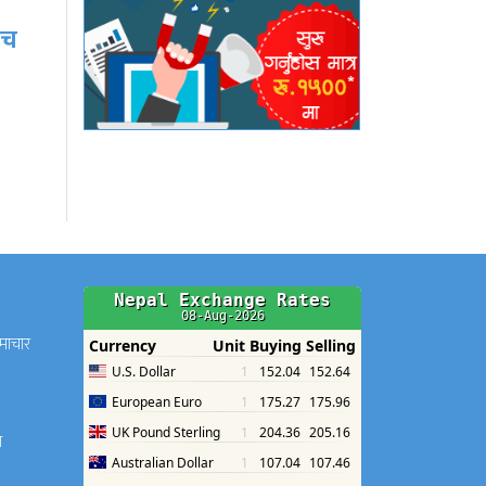
साउनको आगमनसँगै
ीच
हरियो चुरा र पोतेले सजिए
बजार, किन्नेको लाग्यो…
समाचार
श