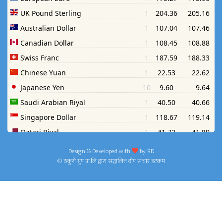
Design & Developed with
by
RD
© ठकुरी ग्रुप प्रा.लि द्वारा सञ्चालित दीप संचार डटकम