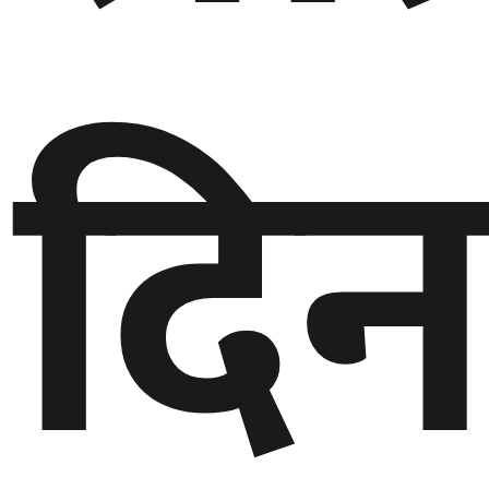
दि
घुमफिर
ब्लग
कला/
साहित्य
ग्लोबल
गल्फ
अमेरिका
एसिया
यूरोप