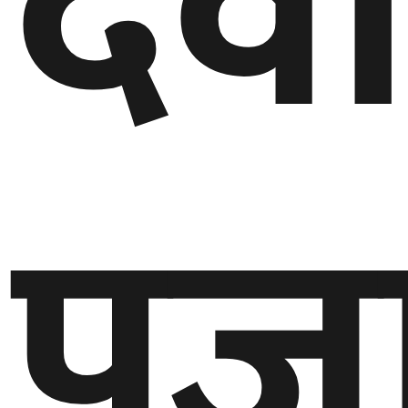
देव
पूज