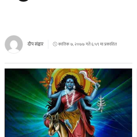
दीप संञ्चार
कात्तिक ७, २०७७ गते ६:५९ मा प्रकाशित