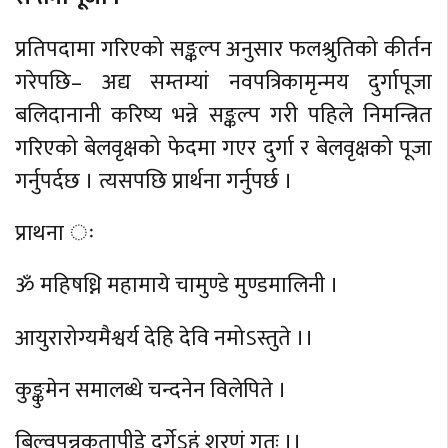
प्रतिपदामा गरिएको सङ्कल्प अनुसार फलश्रुतिको कीर्तन
गरेपछि– अद्य सम्तम्यां नवपत्रिकामृन्मय दुर्गापूजा
बलिदानानी करिष्य भन्ने सङ्कल्प गरी पहिले निमन्त्रित
गरिएको बेलवृक्षको फेदमा गएर दुर्गा र बेलवृक्षको पूजा
गर्नुपर्दछ । त्यसपछि प्रार्थना गर्नुपर्छ ।
प्राथना ः
ॐ महिषध्नि महामाये चामुण्डे मुण्डमालिनी ।
आयुरारोग्यमैश्वर्य देहि देवि नमोऽस्तुते ।।
कुङ्कुमेन समालब्धे चन्दनेन विलेपिते ।
बिल्वपन्नकृतापीडे दुर्गेऽहं शरणं गतः ।।