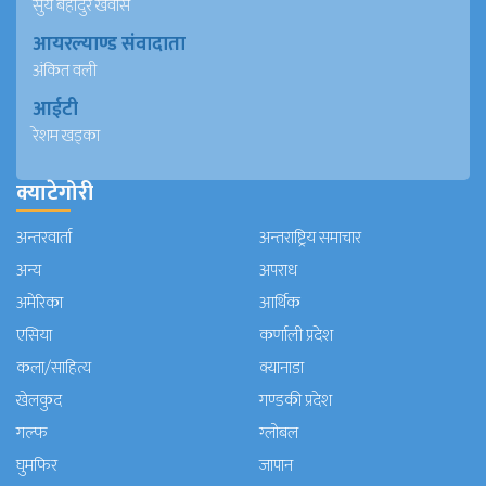
सुर्य बहादुर खवास
आयरल्याण्ड संवादाता
अंकित वली
आईटी
रेशम खड्का
क्याटेगोरी
अन्तरवार्ता
अन्तराष्ट्रिय समाचार
अन्य
अपराध
अमेरिका
आर्थिक
एसिया
कर्णाली प्रदेश
कला/साहित्य
क्यानाडा
खेलकुद
गण्डकी प्रदेश
गल्फ
ग्लोबल
घुमफिर
जापान