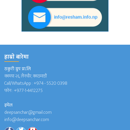
हाम्राे बारेमा
ठकुरी ग्रुप प्रा.लि
कामपा २६, लैनचौर, काठमाडौं
Call/WhatsApp :
+974 - 5520 0398
फोन :
+977-1-4412275
इमेल
deepsanchar@gmail.com
info@deepsanchar.com