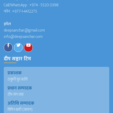
Call/WhatsApp :
+974 - 5520 0398
फोन :
+977-1-4412275
इमेल
deepsanchar@gmail.com
info@deepsanchar.com
दीप सञ्चार टिम
प्रकाशक
ठकुरी ग्रुप प्रा.लि
प्रधान सम्पादक
दीप जंग शाह
अतिथि सम्पादक
विपिन खत्री (जापान)