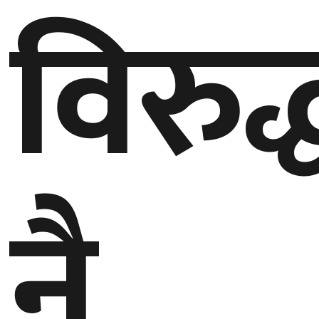
विरुद्
नै