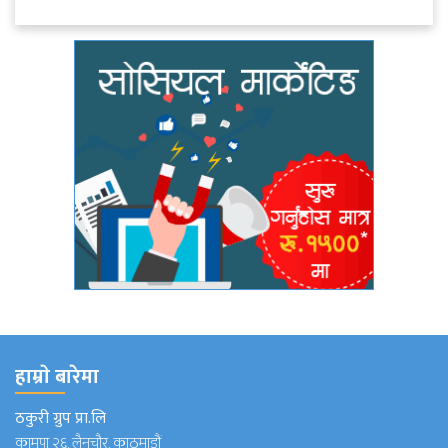
हाम्राे बारेमा
ठकुरी ग्रुप प्रा.लि
कामपा २६, लैनचौर, काठमाडौं