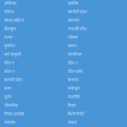
अमेरिका
आर्थिक
एसिया
कर्णाली प्रदेश
कला/साहित्य
क्यानाडा
खेलकुद
गण्डकी प्रदेश
गल्फ
ग्लोबल
घुमफिर
जापान
धर्म संस्कृति
पत्रपत्रिका
प्रदेश १
प्रदेश २
प्रदेश ५
प्रदेश खबर
बाग्मती प्रदेश
बेलायत
ब्लग
मनाेरञ्जन
यूरोप
राजनीति
लोकसेवा
विचार
विचार/आलेख
विशेष रिपोर्ट
समाचार
समाज