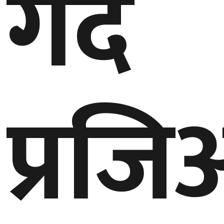
गर्दै
बेलायत
जापान
क्यानाडा
प्रजि
अन्य