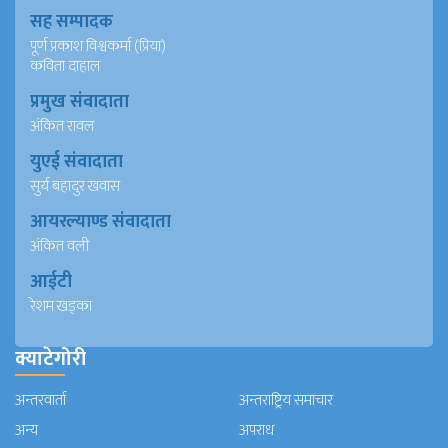
सह सम्पादक
पूर्ण प्रकाश विश्वकर्मा (प्रिया)
कविता दाहाल
प्रमुख संवादाता
अंकित रावल
युएई संवादाता
सुर्य बहादुर खवास
आयरल्याण्ड संवादाता
अंकित वली
आईटी
रेशम खड्का
क्याटेगोरी
अन्तरवार्ता
अन्तराष्ट्रिय समाचार
अन्य
अपराध