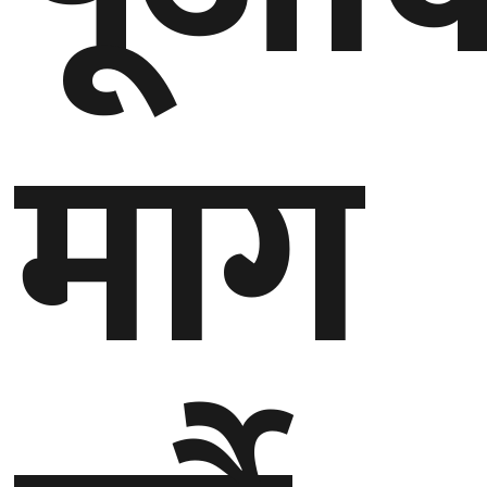
घुमफिर
माग
ब्लग
कला/
साहित्य
ग्लोबल
गल्फ
अमेरिका
एसिया
यूरोप