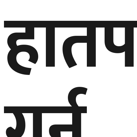
हातप
गर्न