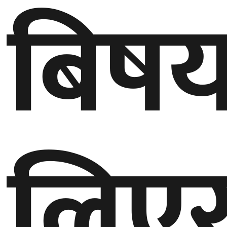
बिष
बेलायत
जापान
क्यानाडा
अन्य
लिए