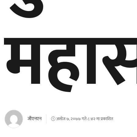
महा
जीएनएन
असोज ७, २०७७ गते ८:४२ मा प्रकाशित