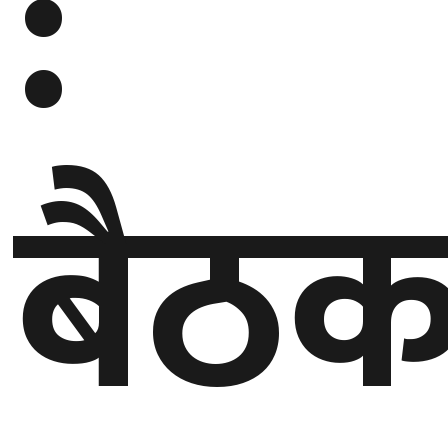
:
घुमफिर
ब्लग
बैठ
कला/
साहित्य
ग्लोबल
गल्फ
अमेरिका
एसिया
यूरोप