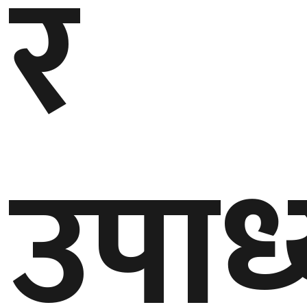
र
उपाध