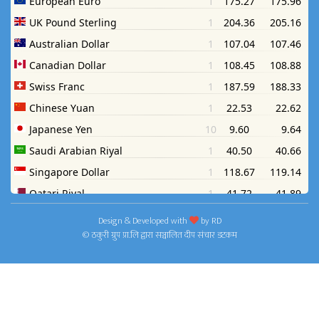
Design & Developed with
by
RD
© ठकुरी ग्रुप प्रा.लि द्वारा सञ्चालित दीप संचार डटकम