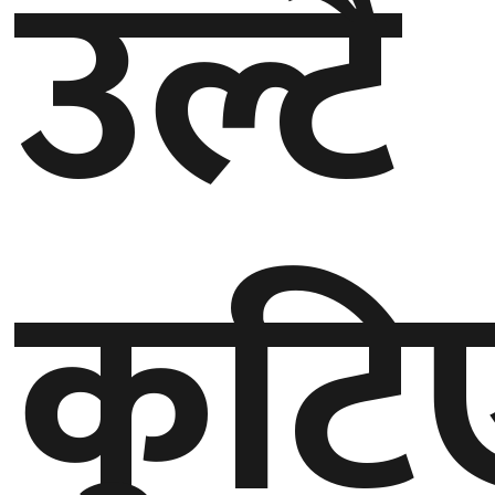
उल्टै
कुटि