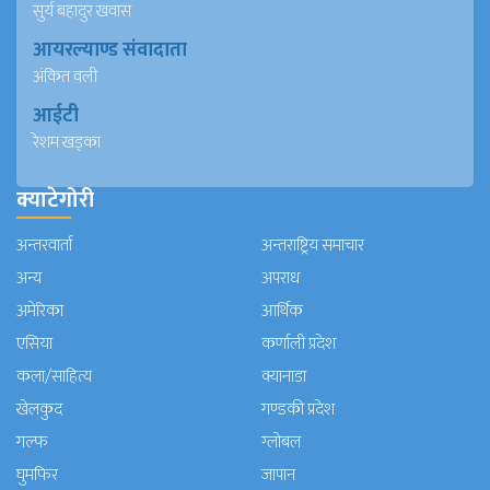
सुर्य बहादुर खवास
आयरल्याण्ड संवादाता
अंकित वली
आईटी
रेशम खड्का
क्याटेगोरी
अन्तरवार्ता
अन्तराष्ट्रिय समाचार
अन्य
अपराध
अमेरिका
आर्थिक
एसिया
कर्णाली प्रदेश
कला/साहित्य
क्यानाडा
खेलकुद
गण्डकी प्रदेश
गल्फ
ग्लोबल
घुमफिर
जापान