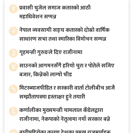
१
प्रवासी भुजेल समाज कतारको आठाै
महाधिवेशन सप्पन्न
२
नेपाल व्यवसायी सङ्घ कतारको दोस्रो वार्षिक
साधारण सभा तथा स्मारिका विमोचन सम्पन्न
३
गृहमन्त्री गुरुङले दिए राजीनामा
४
साउनको आगमनसँगै हरियो चुरा र पोतेले सजिए
बजार, किन्नेको लाग्यो भीड
५
मिटरब्याजपीडित र सरकारी वार्ता टोलीबीच आजै
सम्झौतापत्रमा हस्ताक्षर हुने तयारी
६
कर्णालीका मुख्यमन्त्री यामलाल कँडेलद्वारा
राजीनामा, नेकपाको नेतृत्वमा नयाँ सरकार बन्ने
बाढीपहिरोका कारण देशका प्रमुख राजमार्गहरू