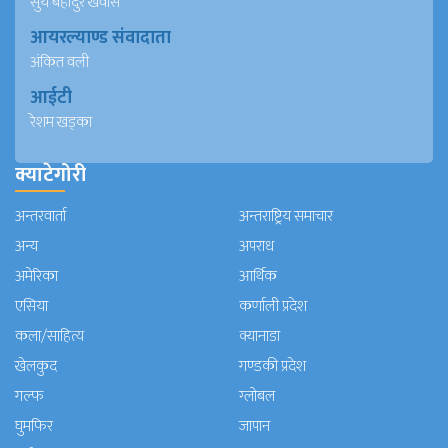
सुर्य बहादुर खवास
आयरल्याण्ड संवादाता
अंकित वली
आईटी
रेशम खड्का
क्याटेगोरी
अन्तरवार्ता
अन्तराष्ट्रिय समाचार
अन्य
अपराध
अमेरिका
आर्थिक
एसिया
कर्णाली प्रदेश
कला/साहित्य
क्यानाडा
खेलकुद
गण्डकी प्रदेश
गल्फ
ग्लोबल
घुमफिर
जापान