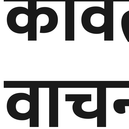
कवि
घुमफिर
ब्लग
कला/
साहित्य
वाच
ग्लोबल
गल्फ
अमेरिका
एसिया
यूरोप