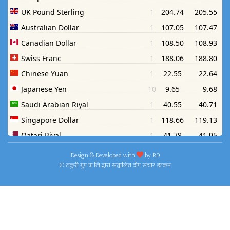
Design & Developed with
by
RD
© ठकुरी ग्रुप प्रा.लि द्वारा सञ्चालित दीप संचार डटकम