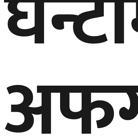
घन्ट
घुमफिर
ब्लग
कला/
साहित्य
अफग
ग्लोबल
गल्फ
अमेरिका
एसिया
यूरोप