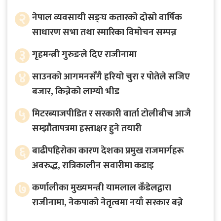
२
नेपाल व्यवसायी सङ्घ कतारको दोस्रो वार्षिक
साधारण सभा तथा स्मारिका विमोचन सम्पन्न
३
गृहमन्त्री गुरुङले दिए राजीनामा
४
साउनको आगमनसँगै हरियो चुरा र पोतेले सजिए
बजार, किन्नेको लाग्यो भीड
५
मिटरब्याजपीडित र सरकारी वार्ता टोलीबीच आजै
सम्झौतापत्रमा हस्ताक्षर हुने तयारी
६
बाढीपहिरोका कारण देशका प्रमुख राजमार्गहरू
अवरुद्ध, रात्रिकालीन सवारीमा कडाइ
७
कर्णालीका मुख्यमन्त्री यामलाल कँडेलद्वारा
राजीनामा, नेकपाको नेतृत्वमा नयाँ सरकार बन्ने