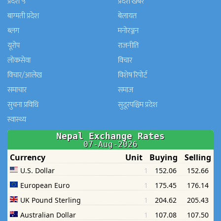
प्रदेश ५
प्रदेश खबर
बाग्मती प्रदेश
बेलायत
ब्लग
मनाेरञ्जन
यूरोप
राजनीति
लोकसेवा
विचार
विचार/आलेख
विशेष रिपोर्ट
समाचार
समाज
सुचना प्रविधि
सुदूरपश्चिम प्रदेश
स्वास्थ्य