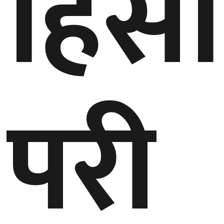
हिंस
परी