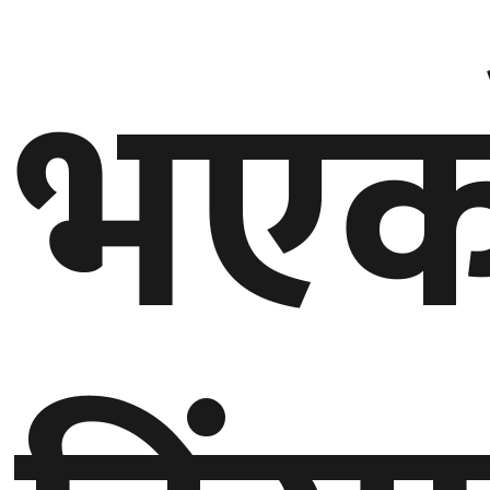
भएक
बेलायत
जापान
क्यानाडा
अन्य