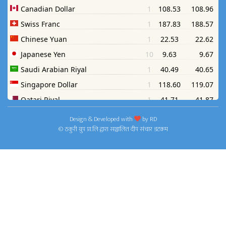
Design & Developed with
by
RD
© ठकुरी ग्रुप प्रा.लि द्वारा सञ्चालित दीप संचार डटकम