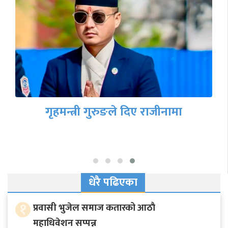
बाढीपहिरोका कारण देशका प्रमुख
राजमार्गहरू अवरुद्ध, रात्रिकालीन सवारीमा
कडाइ
धेरै पढिएका
१
प्रवासी भुजेल समाज कतारको आठाै
महाधिवेशन सप्पन्न