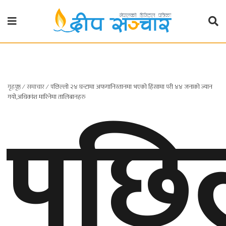
गृहपृष्ठ
राजनीति
गृहपृष्ठ
∕
समाचार
∕
पछिल्लो २४ घन्टामा अफगानिस्तानमा भएको हिंसामा परी ४४ जनाको ज्यान
प्रदेश
पछिल
गयो,अधिकांश मारिनेमा तालिबानहरु
खबर
प्रदेश
१
प्रदेश
२
बाग्मती
प्रदेश