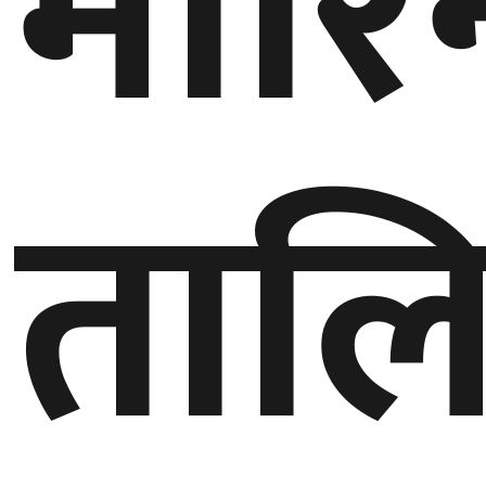
मारि
तालि