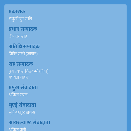
प्रकाशक
ठकुरी ग्रुप प्रा.लि
प्रधान सम्पादक
दीप जंग शाह
अतिथि सम्पादक
विपिन खत्री (जापान)
सह सम्पादक
पूर्ण प्रकाश विश्वकर्मा (प्रिया)
कविता दाहाल
प्रमुख संवादाता
अंकित रावल
युएई संवादाता
सुर्य बहादुर खवास
आयरल्याण्ड संवादाता
अंकित वली