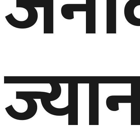
जना
ज्या