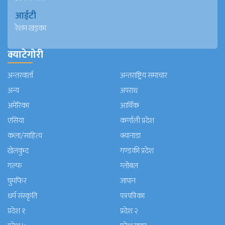
आईटी
रेशम खड्का
क्याटेगोरी
अन्तरवार्ता
अन्तराष्ट्रिय समाचार
अन्य
अपराध
अमेरिका
आर्थिक
एसिया
कर्णाली प्रदेश
कला/साहित्य
क्यानाडा
खेलकुद
गण्डकी प्रदेश
गल्फ
ग्लोबल
घुमफिर
जापान
धर्म संस्कृति
पत्रपत्रिका
प्रदेश १
प्रदेश २