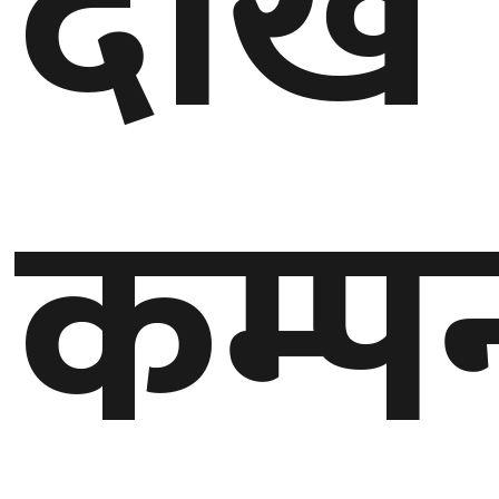
देखि
घुमफिर
ब्लग
कम्प
कला/
साहित्य
ग्लोबल
गल्फ
अमेरिका
एसिया
यूरोप