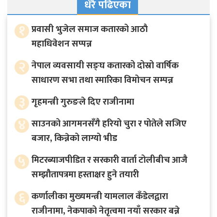
धेरै पढिएका
१
प्रवासी भुजेल समाज कतारको आठाै
महाधिवेशन सप्पन्न
२
नेपाल व्यवसायी सङ्घ कतारको दोस्रो वार्षिक
साधारण सभा तथा स्मारिका विमोचन सम्पन्न
३
गृहमन्त्री गुरुङले दिए राजीनामा
४
साउनको आगमनसँगै हरियो चुरा र पोतेले सजिए
बजार, किन्नेको लाग्यो भीड
५
मिटरब्याजपीडित र सरकारी वार्ता टोलीबीच आजै
सम्झौतापत्रमा हस्ताक्षर हुने तयारी
६
कर्णालीका मुख्यमन्त्री यामलाल कँडेलद्वारा
राजीनामा, नेकपाको नेतृत्वमा नयाँ सरकार बन्ने