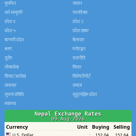
घुमफिर
जापान
धर्म संस्कृति
पत्रपत्रिका
प्रदेश १
प्रदेश २
प्रदेश ५
प्रदेश खबर
बाग्मती प्रदेश
बेलायत
ब्लग
मनाेरञ्जन
यूरोप
राजनीति
लोकसेवा
विचार
विचार/आलेख
विशेष रिपोर्ट
समाचार
समाज
सुचना प्रविधि
सुदूरपश्चिम प्रदेश
स्वास्थ्य