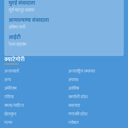
युएई संवादाता
सुर्य बहादुर खवास
आयरल्याण्ड संवादाता
अंकित वली
आईटी
रेशम खड्का
क्याटेगोरी
अन्तरवार्ता
अन्तराष्ट्रिय समाचार
अन्य
अपराध
अमेरिका
आर्थिक
एसिया
कर्णाली प्रदेश
कला/साहित्य
क्यानाडा
खेलकुद
गण्डकी प्रदेश
गल्फ
ग्लोबल