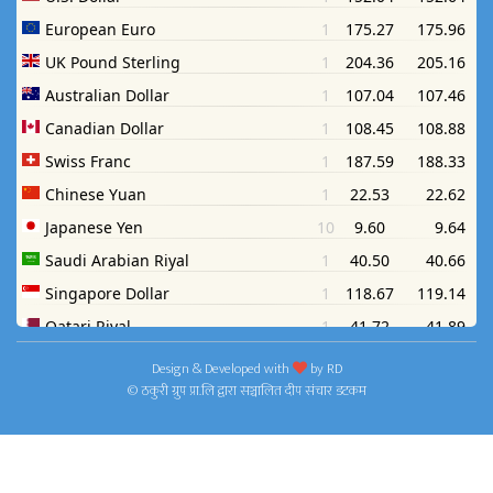
Design & Developed with
by
RD
© ठकुरी ग्रुप प्रा.लि द्वारा सञ्चालित दीप संचार डटकम