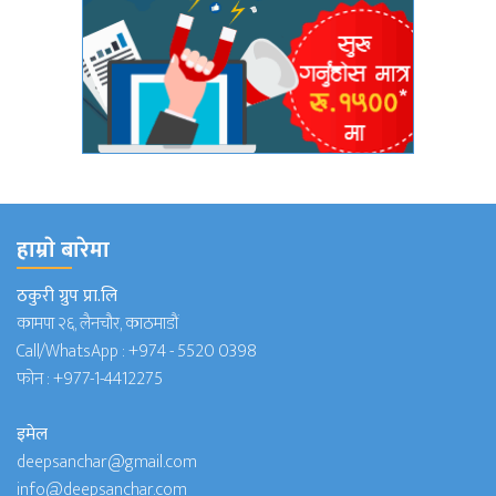
हाम्राे बारेमा
ठकुरी ग्रुप प्रा.लि
कामपा २६, लैनचौर, काठमाडौं
Call/WhatsApp :
+974 - 5520 0398
फोन :
+977-1-4412275
इमेल
deepsanchar@gmail.com
info@deepsanchar.com