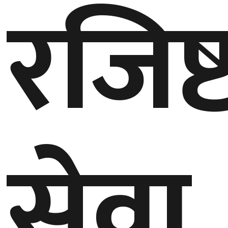
रजिष्
बेलायत
जापान
क्यानाडा
अन्य
सेवा