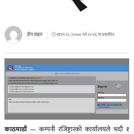
दीप संञ्चार
साउन २८, २०७७ गते २२:२६ मा प्रकाशित
काठमाडौं
— कम्पनी रजिष्ट्रारको कार्यालयले भदौ १