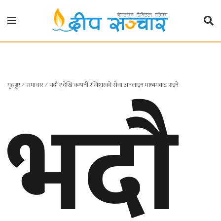
गृहपृष्ठ
राजनीति
भदौ
गृहपृष्ठ
∕
समाचार
∕
भदौ १ देखि कम्पनी रजिष्टारको सेवा अनलाइन माध्यमबाट पाइने
प्रदेश
खबर
प्रदेश
१
प्रदेश
२
बाग्मती
प्रदेश