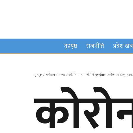
गृहपृष्ठ
राजनीति
प्रदेश ख
गृहपृष्ठ
∕
ग्लोबल
∕
गल्फ
∕
कोरोना महामारीपछि युएईबाट फर्किए साढे १३ हजार
कोरो