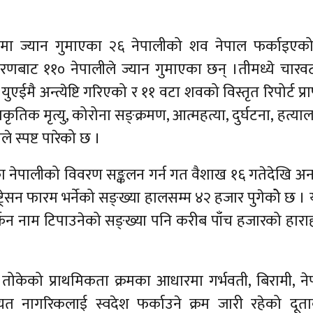
एईमा ज्यान गुमाएका २६ नेपालीको शव नेपाल फर्काइएक
ारणबाट ११० नेपालीले ज्यान गुमाएका छन् ।तीमध्ये चार
मै अन्त्येष्टि गरिएको र ११ वटा शवको विस्तृत रिपोर्ट प्राप्त
ाकृतिक मृत्यु, कोरोना सङ्क्रमण, आत्महत्या, दुर्घटना, हत्य
 स्पष्ट पारेको छ ।
हेका नेपालीको विवरण सङ्कलन गर्न गत वैशाख १६ गतेदेखि 
्ट्रेसन फारम भर्नेको सङ्ख्या हालसम्म ४२ हजार पुगेकोे छ 
्कन नाम टिपाउनेको सङ्ख्या पनि करीब पाँच हजारको हारा
तोकेको प्राथमिकता क्रमका आधारमा गर्भवती, बिरामी, न
त नागरिकलाई स्वदेश फर्काउने क्रम जारी रहेको दूता