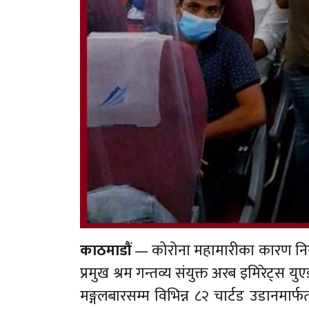
काठमाडौं
— कोरोना महामारीका कारण निय
प्रमुख श्रम गन्तव्य संयुक्त अरब इमिरेट्स 
मङ्गलबारसम्म विभिन्न ८२ चार्टड उडानमार