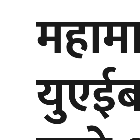
महाम
युएईब