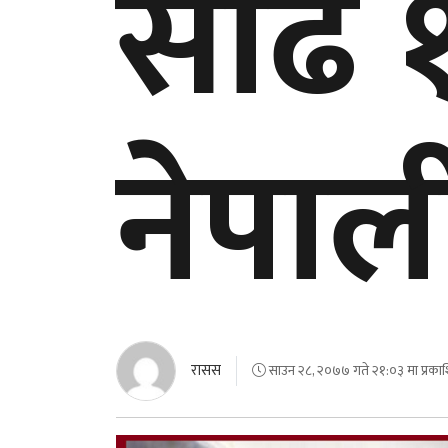
साढे 
नेपाल
रासस
साउन २८, २०७७ गते २१:०३ मा प्रका