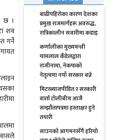
बाढीपहिरोका कारण देशका
ो छ ।
प्रमुख राजमार्गहरू अवरुद्ध,
वटा शव
रात्रिकालीन सवारीमा कडाइ
 गर्ने
कर्णालीका मुख्यमन्त्री
ालगायत
यामलाल कँडेलद्वारा
राजीनामा, नेकपाको
नेतृत्वमा नयाँ सरकार बन्ने
अनलाइन
। यसका
मिटरब्याजपीडित र सरकारी
हारीमा
वार्ता टोलीबीच आजै
सम्झौतापत्रमा हस्ताक्षर हुने
तयारी
ेपालमा
साउनको आगमनसँगै हरियो
वासले