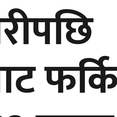
ारीपछि
ाट फर्क