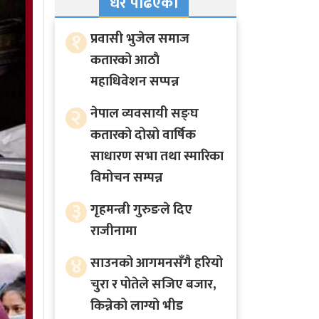
धेरै पढिएका
१
प्रवासी भुजेल समाज
कतारको आठाै
महाधिवेशन सप्पन्न
२
नेपाल व्यवसायी सङ्घ
कतारको दोस्रो वार्षिक
साधारण सभा तथा स्मारिका
विमोचन सम्पन्न
३
गृहमन्त्री गुरुङले दिए
राजीनामा
४
साउनको आगमनसँगै हरियो
चुरा र पोतेले सजिए बजार,
किन्नेको लाग्यो भीड