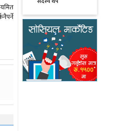
सदस्य थप
ियमित
ैपर्ने