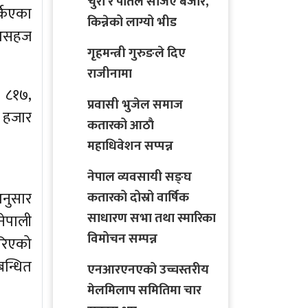
चुरा र पोतेले सजिए बजार,
्किएका
किन्नेको लाग्यो भीड
 असहज
गृहमन्त्री गुरुङले दिए
राजीनामा
 ८१७,
प्रवासी भुजेल समाज
क हजार
कतारको आठाै
महाधिवेशन सप्पन्न
नेपाल व्यवसायी सङ्घ
अनुसार
कतारको दोस्रो वार्षिक
साधारण सभा तथा स्मारिका
नेपाली
विमोचन सम्पन्न
गरिएको
बन्धित
एनआरएनएको उच्चस्तरीय
मेलमिलाप समितिमा चार