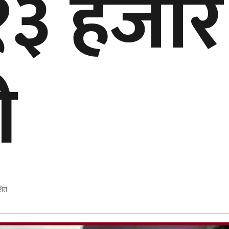
१३ हजार
ी
शित