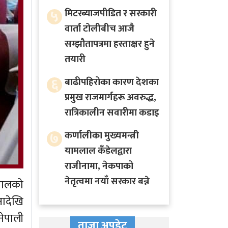
५
मिटरब्याजपीडित र सरकारी
वार्ता टोलीबीच आजै
सम्झौतापत्रमा हस्ताक्षर हुने
तयारी
६
बाढीपहिरोका कारण देशका
प्रमुख राजमार्गहरू अवरुद्ध,
रात्रिकालीन सवारीमा कडाइ
७
कर्णालीका मुख्यमन्त्री
यामलाल कँडेलद्वारा
राजीनामा, नेकपाको
नेतृत्वमा नयाँ सरकार बन्ने
पालको
नादेखि
नेपाली
ताजा अपडेट