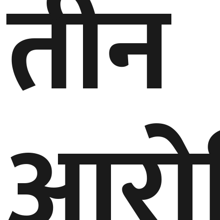
तीन
आरो