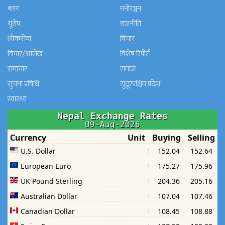
ब्लग
मनाेरञ्जन
यूरोप
राजनीति
लोकसेवा
विचार
विचार/आलेख
विशेष रिपोर्ट
समाचार
समाज
सुचना प्रविधि
सुदूरपश्चिम प्रदेश
स्वास्थ्य