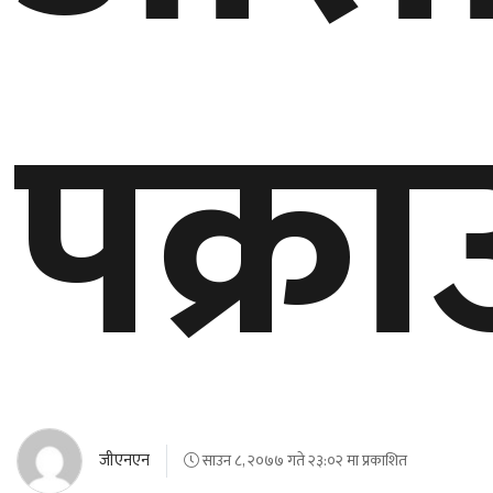
पक्रा
जीएनएन
साउन ८, २०७७ गते २३:०२ मा प्रकाशित