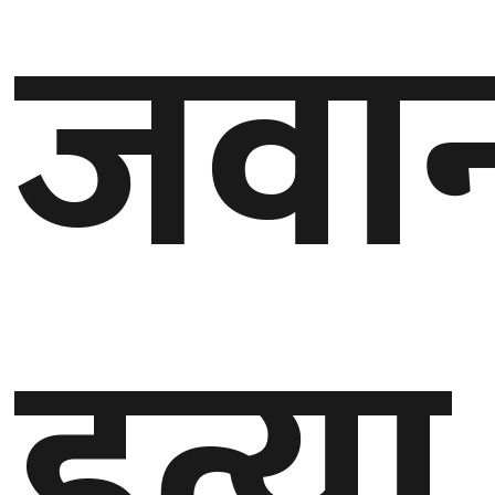
जवा
बेलायत
जापान
क्यानाडा
अन्य
हत्या