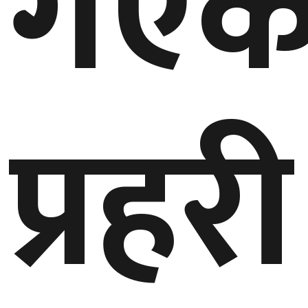
गएक
घुमफिर
ब्लग
प्रहरी
कला/
साहित्य
ग्लोबल
गल्फ
अमेरिका
एसिया
यूरोप