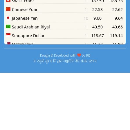
Design & Developed with
by
RD
© ठकुरी ग्रुप प्रा.लि द्वारा सञ्चालित दीप संचार डटकम