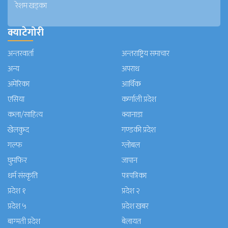
रेशम खड्का
क्याटेगोरी
अन्तरवार्ता
अन्तराष्ट्रिय समाचार
अन्य
अपराध
अमेरिका
आर्थिक
एसिया
कर्णाली प्रदेश
कला/साहित्य
क्यानाडा
खेलकुद
गण्डकी प्रदेश
गल्फ
ग्लोबल
घुमफिर
जापान
धर्म संस्कृति
पत्रपत्रिका
प्रदेश १
प्रदेश २
प्रदेश ५
प्रदेश खबर
बाग्मती प्रदेश
बेलायत