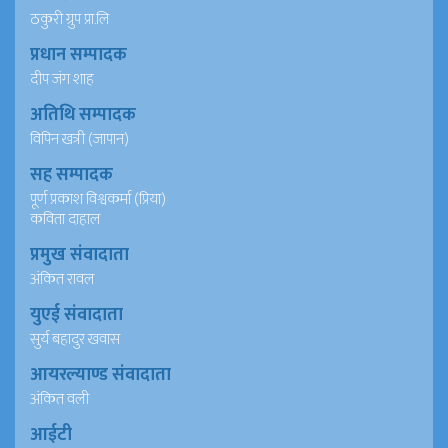
ठकुरी ग्रुप प्रा.लि
प्रधान सम्पादक
दीप जंग शाह
अतिथि सम्पादक
विपिन खत्री (जापान)
सह सम्पादक
पूर्ण प्रकाश विश्वकर्मा (प्रिया)
कविता दाहाल
प्रमुख संवादाता
अंकित रावल
युएई संवादाता
सुर्य बहादुर खवास
आयरल्याण्ड संवादाता
अंकित वली
आईटी