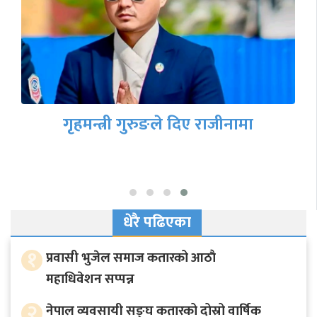
गृहमन्त्री गुरुङले दिए राजीनामा
धेरै पढिएका
१
प्रवासी भुजेल समाज कतारको आठाै
महाधिवेशन सप्पन्न
२
नेपाल व्यवसायी सङ्घ कतारको दोस्रो वार्षिक