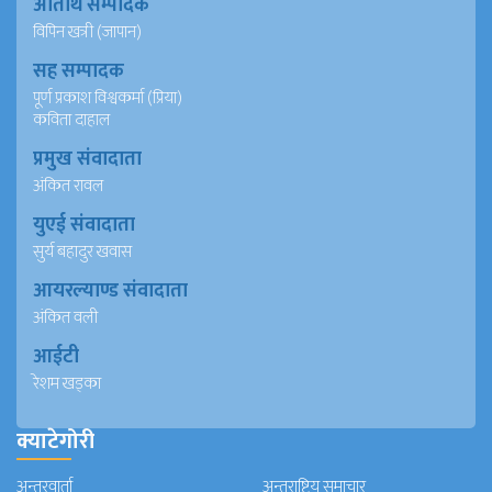
अतिथि सम्पादक
विपिन खत्री (जापान)
सह सम्पादक
पूर्ण प्रकाश विश्वकर्मा (प्रिया)
कविता दाहाल
प्रमुख संवादाता
अंकित रावल
युएई संवादाता
सुर्य बहादुर खवास
आयरल्याण्ड संवादाता
अंकित वली
आईटी
रेशम खड्का
क्याटेगोरी
अन्तरवार्ता
अन्तराष्ट्रिय समाचार