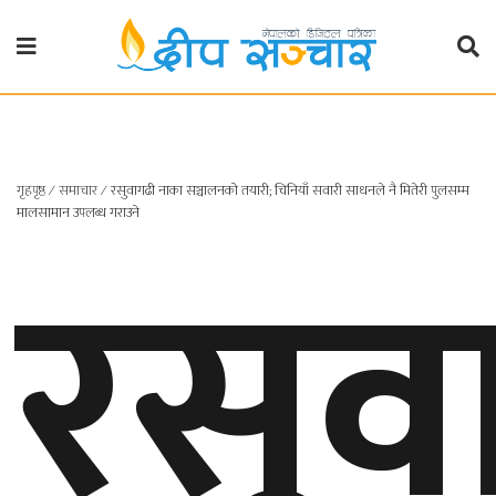
गृहपृष्ठ
राजनीति
गृहपृष्ठ
∕
समाचार
∕
रसुवागढी नाका सञ्चालनको तयारी; चिनियाँ सवारी साधनले नै मितेरी पुलसम्म
प्रदेश
रसुव
मालसामान उपलब्ध गराउने
खबर
प्रदेश
१
प्रदेश
२
बाग्मती
प्रदेश