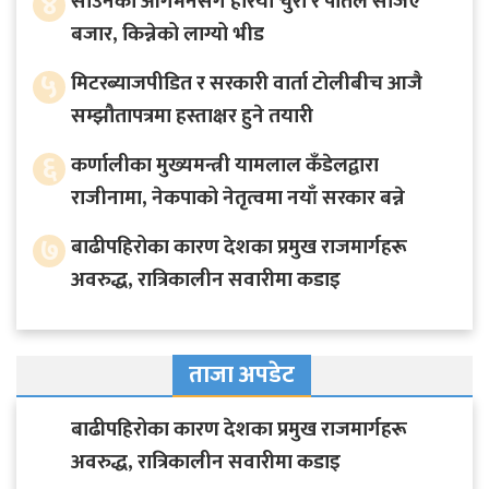
४
साउनको आगमनसँगै हरियो चुरा र पोतेले सजिए
बजार, किन्नेको लाग्यो भीड
५
मिटरब्याजपीडित र सरकारी वार्ता टोलीबीच आजै
सम्झौतापत्रमा हस्ताक्षर हुने तयारी
६
कर्णालीका मुख्यमन्त्री यामलाल कँडेलद्वारा
राजीनामा, नेकपाको नेतृत्वमा नयाँ सरकार बन्ने
७
बाढीपहिरोका कारण देशका प्रमुख राजमार्गहरू
अवरुद्ध, रात्रिकालीन सवारीमा कडाइ
ताजा अपडेट
बाढीपहिरोका कारण देशका प्रमुख राजमार्गहरू
अवरुद्ध, रात्रिकालीन सवारीमा कडाइ