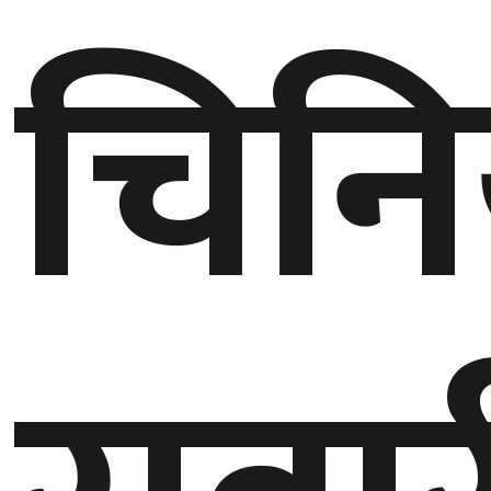
चिनि
बेलायत
जापान
क्यानाडा
अन्य