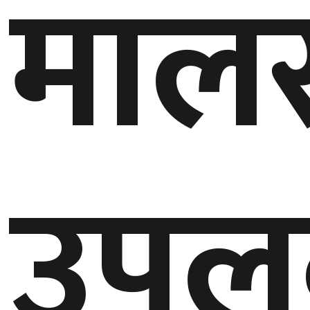
माल
उपलब