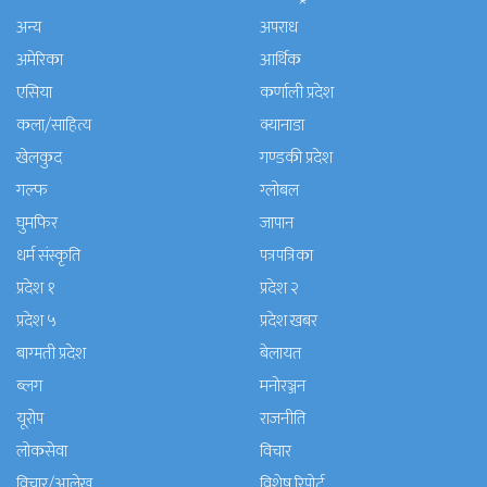
अन्य
अपराध
अमेरिका
आर्थिक
एसिया
कर्णाली प्रदेश
कला/साहित्य
क्यानाडा
खेलकुद
गण्डकी प्रदेश
गल्फ
ग्लोबल
घुमफिर
जापान
धर्म संस्कृति
पत्रपत्रिका
प्रदेश १
प्रदेश २
प्रदेश ५
प्रदेश खबर
बाग्मती प्रदेश
बेलायत
ब्लग
मनाेरञ्जन
यूरोप
राजनीति
लोकसेवा
विचार
विचार/आलेख
विशेष रिपोर्ट