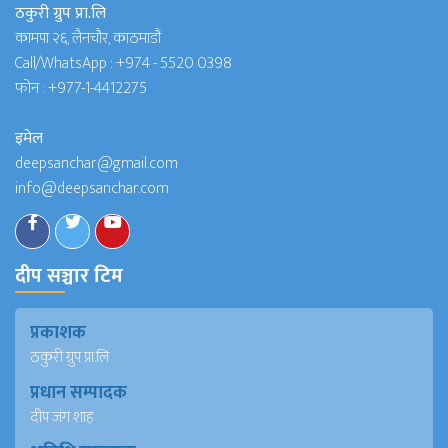
ठकुरी ग्रुप प्रा.लि
कामपा २६, लैनचौर, काठमाडौं
Call/WhatsApp :
+974 - 5520 0398
फोन :
+977-1-4412275
इमेल
deepsanchar@gmail.com
info@deepsanchar.com
दीप सञ्चार टिम
प्रकाशक
ठकुरी ग्रुप प्रा.लि
प्रधान सम्पादक
दीप जंग शाह