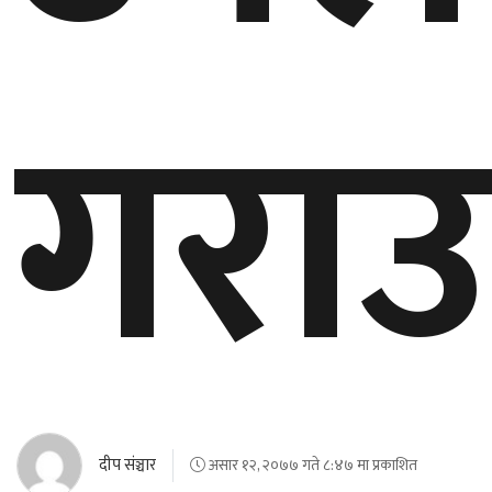
गराउ
दीप संञ्चार
असार १२, २०७७ गते ८:४७ मा प्रकाशित