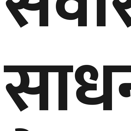
सवार
साध