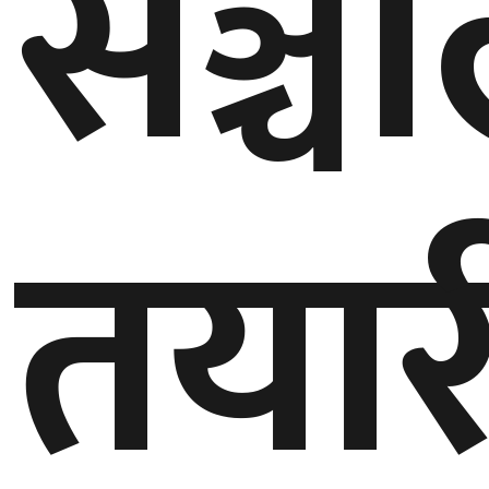
सञ्च
घुमफिर
ब्लग
कला/
तयार
साहित्य
ग्लोबल
गल्फ
अमेरिका
एसिया
यूरोप