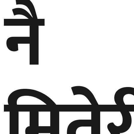
नै
मितेर