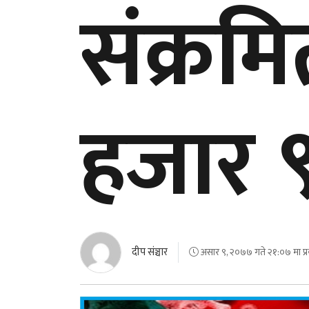
संक्रम
हजार ९
दीप संञ्चार
असार ९, २०७७ गते २१:०७ मा प्