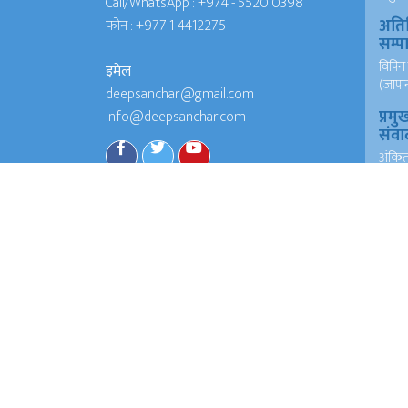
Call/WhatsApp :
+974 - 5520 0398
अति
फोन :
+977-1-4412275
सम्
विपिन 
इमेल
(जापा
deepsanchar@gmail.com
प्रमु
info@deepsanchar.com
संवा
अंकि
आयरल
संवा
अंकि