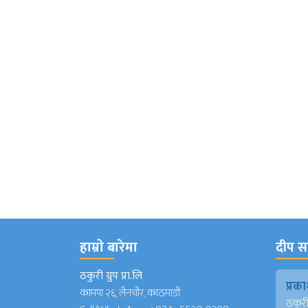
हाम्राे बारेमा
दीप सञ
ठकुरी ग्रुप प्रा.लि
प्र
कामपा २६, लैनचौर, काठमाडौं
ठकुरी ग