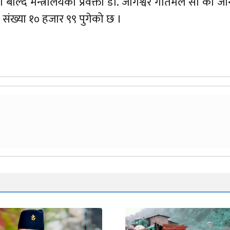
ङमा बोल्दै मन्त्रालयका प्रवक्ता डा. जागेश्वर गौतमले सो को ज
 संख्या १० हजार ९९ पुगेको छ ।