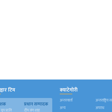
्चार टिम
क्याटेगोरी
अन्तरवार्ता
अन्तराष्ट्रिय 
काशक
प्रधान सम्पादक
अन्य
अपराध
्रुप प्रा.लि
दीप जंग शाह