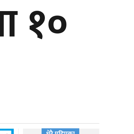
या १०
धेरै पढिएका