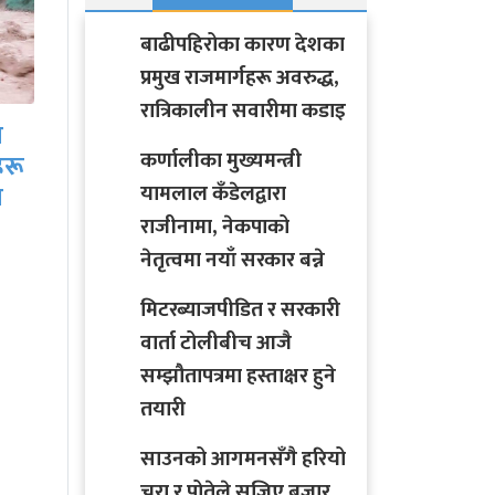
बाढीपहिरोका कारण देशका
प्रमुख राजमार्गहरू अवरुद्ध,
साउनको आगमनसँगै
रात्रिकालीन सवारीमा कडाइ
ीच
हरियो चुरा र पोतेले सजिए
कर्णालीका मुख्यमन्त्री
बजार, किन्नेको लाग्यो…
यामलाल कँडेलद्वारा
राजीनामा, नेकपाको
नेतृत्वमा नयाँ सरकार बन्ने
मिटरब्याजपीडित र सरकारी
वार्ता टोलीबीच आजै
सम्झौतापत्रमा हस्ताक्षर हुने
तयारी
साउनको आगमनसँगै हरियो
चुरा र पोतेले सजिए बजार,