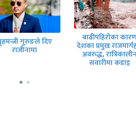
मिटरब्याजपीडित र
बाढीपहिरोका कारण
सरकारी वार्ता टोलीब
का प्रमुख राजमार्गहरू
आजै सम्झौतापत्रमा
अवरुद्ध, रात्रिकालीन
हस्ताक्षर हुने तयारी
सवारीमा कडाइ