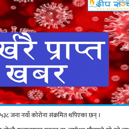
५३८ जना नयाँ कोरोना संक्रमित थपिएका छन् ।