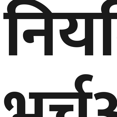
निय
भर्च