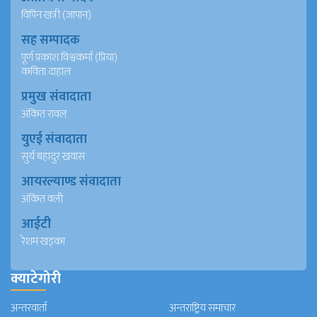
विपिन खत्री (जापान)
सह सम्पादक
पूर्ण प्रकाश विश्वकर्मा (प्रिया)
कविता दाहाल
प्रमुख संवादाता
अंकित रावल
युएई संवादाता
सुर्य बहादुर खवास
आयरल्याण्ड संवादाता
अंकित वली
आईटी
रेशम खड्का
क्याटेगोरी
अन्तरवार्ता
अन्तराष्ट्रिय समाचार