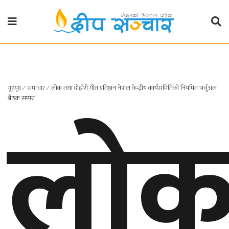
गृहपृष्ठ
राजनीति
गृहपृष्ठ
∕
समाचार
∕
लोक तथा दोहोरी गीत प्रतिष्ठान नेपाल केन्द्रीय कार्यसमितिको नियमित भर्चुअल
प्रदेश
लो
बैठक सम्पन्न
खबर
प्रदेश
१
प्रदेश
२
बाग्मती
प्रदेश