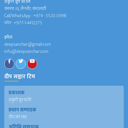
ठकुरी ग्रुप प्रा.लि
कामपा २६, लैनचौर, काठमाडौं
Call/WhatsApp :
+974 - 5520 0398
फोन :
+977-1-4412275
इमेल
deepsanchar@gmail.com
info@deepsanchar.com
दीप सञ्चार टिम
प्रकाशक
ठकुरी ग्रुप प्रा.लि
प्रधान सम्पादक
दीप जंग शाह
अतिथि सम्पादक