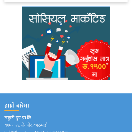
हाम्राे बारेमा
ठकुरी ग्रुप प्रा.लि
कामपा २६, लैनचौर, काठमाडौं