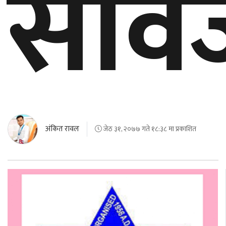
सार्
अंकित रावल
जेठ ३१, २०७७ गते १८:३८ मा प्रकाशित