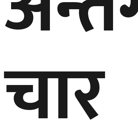
अन्तर
घुमफिर
ब्लग
चार
कला/
साहित्य
ग्लोबल
गल्फ
अमेरिका
एसिया
यूरोप