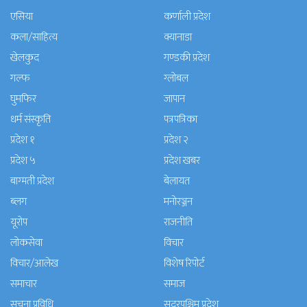
एसिया
कर्णाली प्रदेश
कला/साहित्य
क्यानाडा
खेलकुद
गण्डकी प्रदेश
गल्फ
ग्लोबल
घुमफिर
जापान
धर्म संस्कृति
पत्रपत्रिका
प्रदेश १
प्रदेश २
प्रदेश ५
प्रदेश खबर
बाग्मती प्रदेश
बेलायत
ब्लग
मनाेरञ्जन
यूरोप
राजनीति
लोकसेवा
विचार
विचार/आलेख
विशेष रिपोर्ट
समाचार
समाज
सुचना प्रविधि
सुदूरपश्चिम प्रदेश