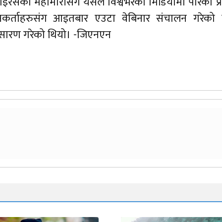
ाइरसको महामारीसँगै यसले विश्वभरका मिडियामा पारेको प्
धानकर्ताहरुसंग आइतबार एउटा वेबिनार संचालन गरेको 
्रसारण गरेको थियो। -जिएनएन