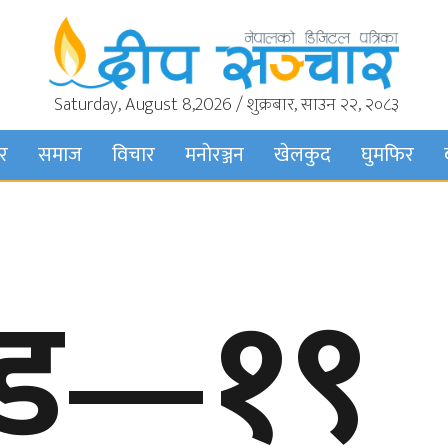
Saturday, August 8,2026 / शुक्रबार, साउन २२, २०८३
बर
समाज
विचार
मनाेरञ्जन
खेलकुद
घुमफिर
िड—१९