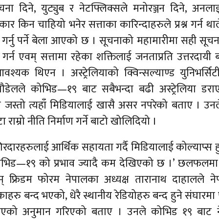
ा दिने, युट्युब र नेटफ्लिक्सले मनोरञ्जन दिने, अनल
ार किन चाहियो भनेर सत्ताका कारिन्दाहरुले प्रश्न गर्न था
ि गर्नु पर्ने बेला आएको छ । सूचनाको महामारीमा सही सूचना
न एवम् सत्तामा रहेका शक्तिलाई जनताप्रति उत्तरदायी
यक थिएन । अस्ट्रेलियाको क्विन्सल्याण्ड युनिभर्सि
पौडेलले कोभिड—१९ बाट सबैभन्दा बढी अस्ट्रेलिया डरा
मा जस्तो त्यहाँ मिडियालाई खासै असर नपरेको बताए । उनल
 राम्रो नीति निर्माण गर्ने बाटो खोलिदियो ।
रदारहरुलाई आर्थिक सहायता गर्दै मिडियालाई कोल्याप्स 
कोभिड—१९ को प्रभाव ज्यादै कम देखिएको छ ।’ छलफलमा 
वम् फ्रिडम फोरम नेपालका अध्यक्ष तारानाथ दाहालले न
हरु बन्द भएको, धेरै स्थानीय रेडियोहरु बन्द हुने संघारमा 
 गएको अनुमान गरिएको बताए । उनले कोभिड १९ बाट न