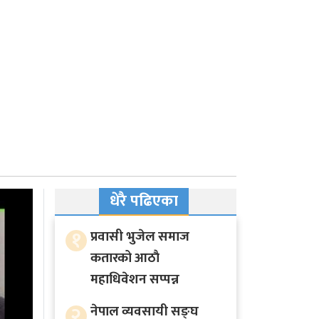
धेरै पढिएका
१
प्रवासी भुजेल समाज
कतारको आठाै
महाधिवेशन सप्पन्न
२
नेपाल व्यवसायी सङ्घ