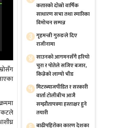
कतारको दोस्रो वार्षिक
साधारण सभा तथा स्मारिका
विमोचन सम्पन्न
३
गृहमन्त्री गुरुङले दिए
राजीनामा
४
साउनको आगमनसँगै हरियो
चुरा र पोतेले सजिए बजार,
्रोसँग
किन्नेको लाग्यो भीड
जनाएका
५
मिटरब्याजपीडित र सरकारी
वार्ता टोलीबीच आजै
्रममा
सम्झौतापत्रमा हस्ताक्षर हुने
संकटले
तयारी
ाशीघ्र
६
बाढीपहिरोका कारण देशका