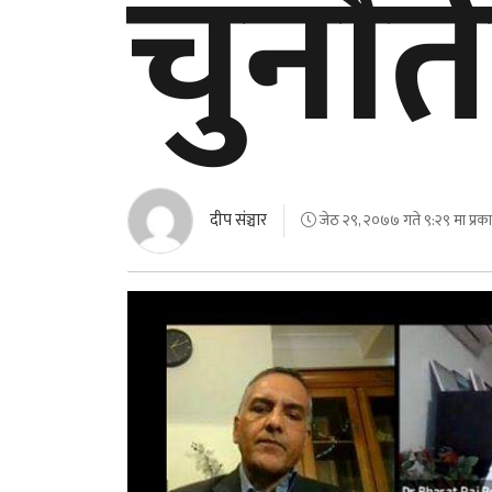
चुनौत
दीप संञ्चार
जेठ २९, २०७७ गते ९:२९ मा प्रक