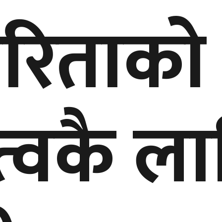
ारिताको
त्वकै ला