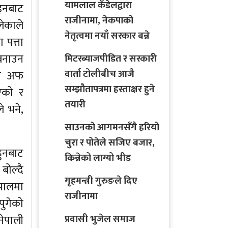
यामलाल कँडेलद्वारा
ाइनबाट
राजीनामा, नेकपाको
लेकाले
नेतृत्वमा नयाँ सरकार बन्ने
 पत्ता
 बनाउन
मिटरब्याजपीडित र सरकारी
वार्ता टोलीबीच आजै
टी अफ
सम्झौतापत्रमा हस्ताक्षर हुने
एको र
तयारी
े भने,
साउनको आगमनसँगै हरियो
चुरा र पोतेले सजिए बजार,
हुनबाट
किन्नेको लाग्यो भीड
बोल्दै
गृहमन्त्री गुरुङले दिए
ेपालमा
राजीनामा
पुगेको
ेपाली
प्रवासी भुजेल समाज