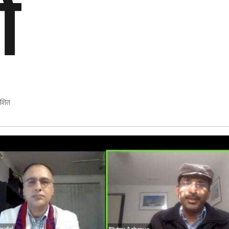
ी
ाशित