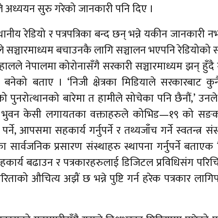
ले अध्ययन सुरु गरेको जानकारी पनि दिए ।
ानीय रेडियो र पत्रपत्रिका बन्द छन् भन्ने यकीन जानकारी 
केहीले सञ्चारमाध्यम बचाउनकै लागि सञ्चालन भएपनि रेडियोको
ालले नेपालमा कोरोनासँगै सरकारी सञ्चारमाध्यम झन् हुँद
यी बनेको बताए । ‘निजी क्षेत्रका मिडियाले सरकारबाट कु
ुनरोत्थानको बारेमा त हामीले सोचेका पनि छैनौं,’ उनले
ुरुङ, भुवन केसी लगायतका वक्ताहरुले कोभिड—१९ को सङ
े, आपसमा सहकार्य गर्नुपर्ने र तथ्यजाँच गर्ने स्वतन्त्र संस
एका सार्वजनिक प्रसारण संस्थाहरु स्थापना गर्नुपर्ने बताएक
ार्य बढाउन र पत्रकारहरुलाई डिजिटल प्रविधिसंग परिचित
ताको औचित्य अझैं छ भन्ने पुष्टि गर्न हरेक पत्रकार लागिपर्नु