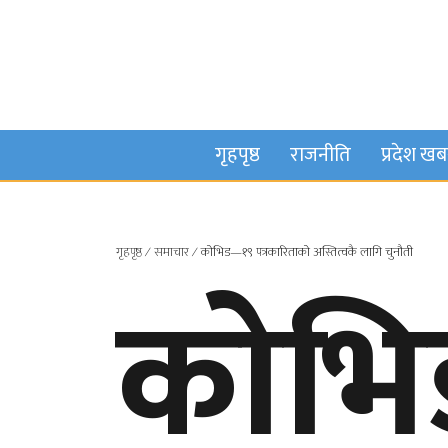
गृहपृष्ठ
राजनीति
प्रदेश ख
गृहपृष्ठ
∕
समाचार
∕
कोभिड—१९ पत्रकारिताको अस्तित्वकै लागि चुनौती
कोभ