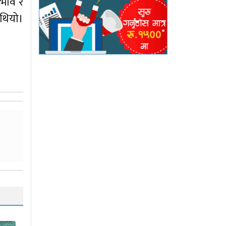
रभाव र
थियो।