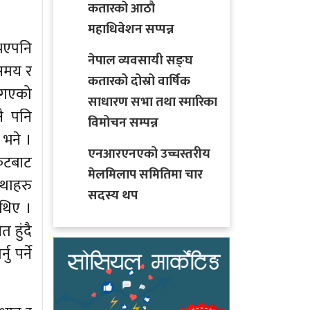
कतारको आठाै
महाधिवेशन सप्पन्न
नभएपनि
नेपाल व्यवसायी सङ्घ
 समय र
कतारको दोस्रो वार्षिक
ै गएको
साधारण सभा तथा स्मारिका
नै पनि
विमोचन सम्पन्न
 भने ।
एनआरएनएको उच्चस्तरीय
कटबाट
मेलमिलाप समितिमा चार
्थाहरु
सदस्य थप
 थिए ।
 हुंदै
 पर्ने