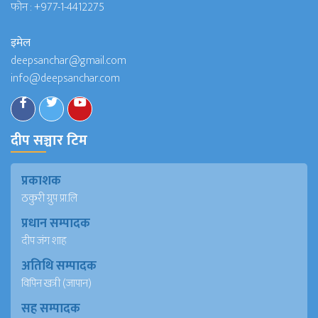
फोन :
+977-1-4412275
इमेल
deepsanchar@gmail.com
info@deepsanchar.com
दीप सञ्चार टिम
प्रकाशक
ठकुरी ग्रुप प्रा.लि
प्रधान सम्पादक
दीप जंग शाह
अतिथि सम्पादक
विपिन खत्री (जापान)
सह सम्पादक