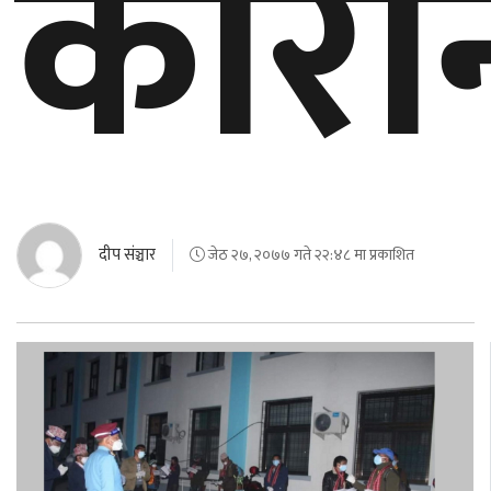
कोरो
बेलायत
जापान
क्यानाडा
अन्य
दीप संञ्चार
जेठ २७, २०७७ गते २२:४८ मा प्रकाशित