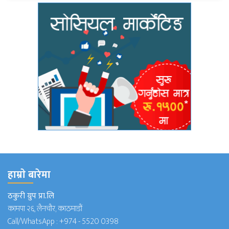
हाम्राे बारेमा
ठकुरी ग्रुप प्रा.लि
कामपा २६, लैनचौर, काठमाडौं
Call/WhatsApp :
+974 - 5520 0398