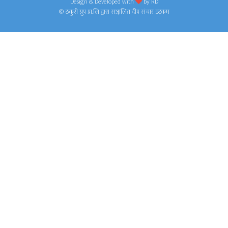
Design & Developed with
by
RD
© ठकुरी ग्रुप प्रा.लि द्वारा सञ्चालित दीप संचार डटकम