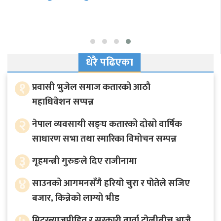
धेरै पढिएका
१
प्रवासी भुजेल समाज कतारको आठाै
महाधिवेशन सप्पन्न
२
नेपाल व्यवसायी सङ्घ कतारको दोस्रो वार्षिक
साधारण सभा तथा स्मारिका विमोचन सम्पन्न
३
गृहमन्त्री गुरुङले दिए राजीनामा
४
साउनको आगमनसँगै हरियो चुरा र पोतेले सजिए
बजार, किन्नेको लाग्यो भीड
मिटरब्याजपीडित र सरकारी वार्ता टोलीबीच आजै