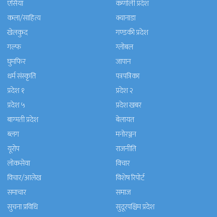
एसिया
कर्णाली प्रदेश
कला/साहित्य
क्यानाडा
खेलकुद
गण्डकी प्रदेश
गल्फ
ग्लोबल
घुमफिर
जापान
धर्म संस्कृति
पत्रपत्रिका
प्रदेश १
प्रदेश २
प्रदेश ५
प्रदेश खबर
बाग्मती प्रदेश
बेलायत
ब्लग
मनाेरञ्जन
यूरोप
राजनीति
लोकसेवा
विचार
विचार/आलेख
विशेष रिपोर्ट
समाचार
समाज
सुचना प्रविधि
सुदूरपश्चिम प्रदेश