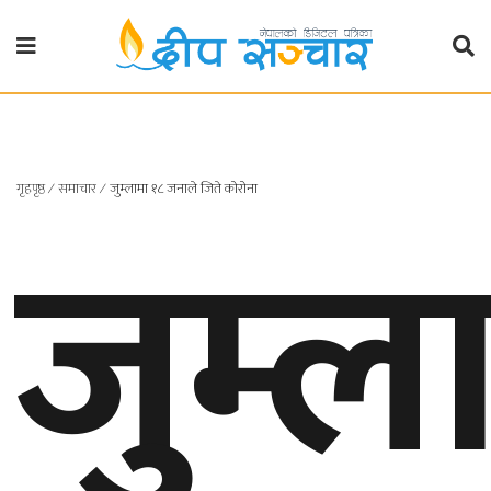
गृहपृष्ठ
राजनीति
गृहपृष्ठ
जुम्ल
∕
समाचार
∕
जुम्लामा १८ जनाले जिते कोरोना
प्रदेश
खबर
प्रदेश
१
प्रदेश
२
बाग्मती
प्रदेश