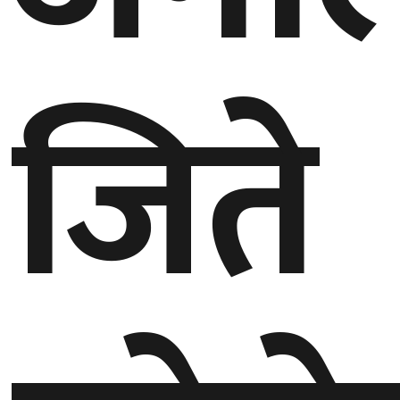
घुमफिर
जिते
ब्लग
कला/
साहित्य
ग्लोबल
गल्फ
अमेरिका
एसिया
यूरोप