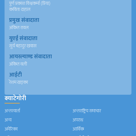
पूर्ण प्रकाश विश्वकर्मा (प्रिया)
कविता दाहाल
प्रमुख संवादाता
अंकित रावल
युएई संवादाता
सुर्य बहादुर खवास
आयरल्याण्ड संवादाता
अंकित वली
आईटी
रेशम खड्का
क्याटेगोरी
अन्तरवार्ता
अन्तराष्ट्रिय समाचार
अन्य
अपराध
अमेरिका
आर्थिक