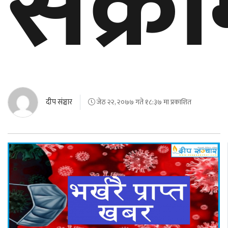
संक्र
दीप संञ्चार
जेठ २२, २०७७ गते १८:३७ मा प्रकाशित