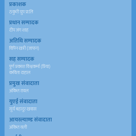
प्रकाशक
ठकुरी ग्रुप प्रा.लि
प्रधान सम्पादक
दीप जंग शाह
अतिथि सम्पादक
विपिन खत्री (जापान)
सह सम्पादक
पूर्ण प्रकाश विश्वकर्मा (प्रिया)
कविता दाहाल
प्रमुख संवादाता
अंकित रावल
युएई संवादाता
सुर्य बहादुर खवास
आयरल्याण्ड संवादाता
अंकित वली