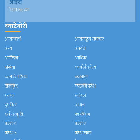
आईटी
रेशम खड्का
क्याटेगोरी
अन्तरवार्ता
अन्तराष्ट्रिय समाचार
अन्य
अपराध
अमेरिका
आर्थिक
एसिया
कर्णाली प्रदेश
कला/साहित्य
क्यानाडा
खेलकुद
गण्डकी प्रदेश
गल्फ
ग्लोबल
घुमफिर
जापान
धर्म संस्कृति
पत्रपत्रिका
प्रदेश १
प्रदेश २
प्रदेश ५
प्रदेश खबर