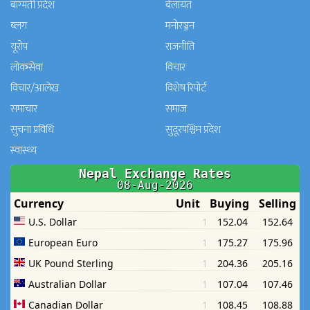
बाग्मती प्रदेश
बेलायत
ब्लग
मनाेरञ्जन
यूरोप
राजनीति
लोकसेवा
विचार
विचार/आलेख
विशेष रिपोर्ट
समाचार
समाज
सुचना प्रविधि
सुदूरपश्चिम प्रदेश
स्वास्थ्य