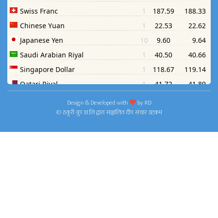
Design & Developed with
by
RD
© ठकुरी ग्रुप प्रा.लि द्वारा सञ्चालित दीप संचार डटकम