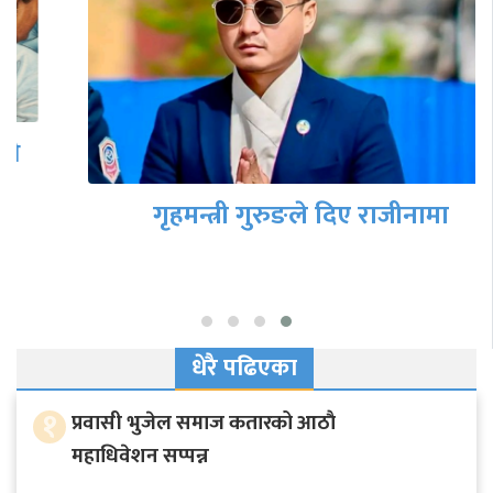
गृहमन्त्री गुरुङले दिए राजीनामा
धेरै पढिएका
१
प्रवासी भुजेल समाज कतारको आठाै
महाधिवेशन सप्पन्न