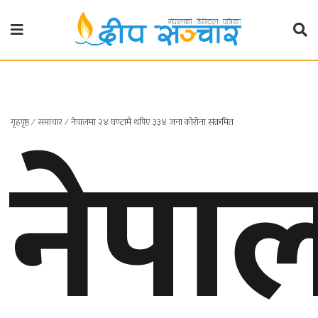
गृहपृष्ठ
राजनीति
नेपा
गृहपृष्ठ
∕
समाचार
∕
नेपालमा २४ घण्टामै थपिए ३३४ जना कोरोना संक्रमित
प्रदेश
खबर
प्रदेश
१
प्रदेश
२
बाग्मती
प्रदेश