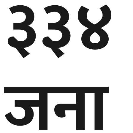
३३४
बेलायत
जापान
क्यानाडा
अन्य
जना