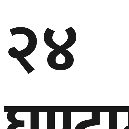
२४
गण्डकी
प्रदेश
प्रदेश
५
कर्णाली
प्रदेश
सुदूरपश्चिम
प्रदेश
घण्टा
समाज
विचार
मनाेरञ्जन
खेलकुद