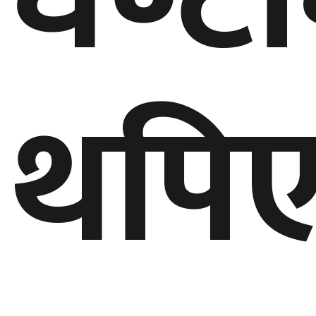
घुमफिर
थपि
ब्लग
कला/
साहित्य
ग्लोबल
गल्फ
अमेरिका
एसिया
यूरोप