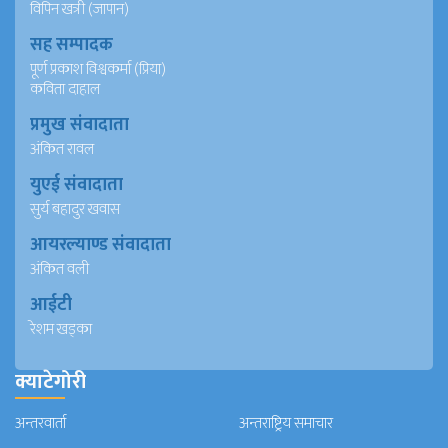
विपिन खत्री (जापान)
सह सम्पादक
पूर्ण प्रकाश विश्वकर्मा (प्रिया)
कविता दाहाल
प्रमुख संवादाता
अंकित रावल
युएई संवादाता
सुर्य बहादुर खवास
आयरल्याण्ड संवादाता
अंकित वली
आईटी
रेशम खड्का
क्याटेगोरी
अन्तरवार्ता
अन्तराष्ट्रिय समाचार