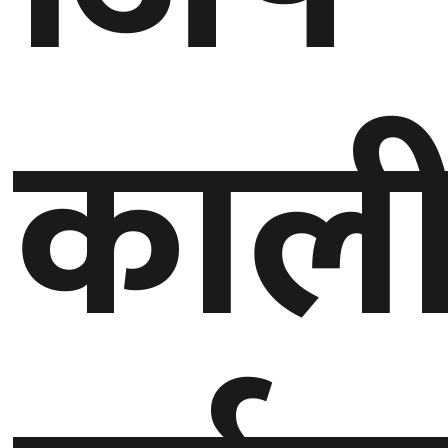
घुमफिर
काल
ब्लग
कला/
साहित्य
ग्लोबल
गल्फ
अमेरिका
एसिया
यूरोप