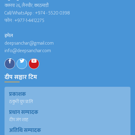
कामपा २६, लैनचौर, काठमाडौं
Call/WhatsApp :
+974 - 5520 0398
फोन :
+977-1-4412275
इमेल
deepsanchar@gmail.com
info@deepsanchar.com
दीप सञ्चार टिम
प्रकाशक
ठकुरी ग्रुप प्रा.लि
प्रधान सम्पादक
दीप जंग शाह
अतिथि सम्पादक