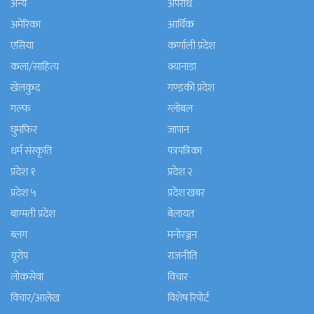
अन्य
अपराध
अमेरिका
आर्थिक
एसिया
कर्णाली प्रदेश
कला/साहित्य
क्यानाडा
खेलकुद
गण्डकी प्रदेश
गल्फ
ग्लोबल
घुमफिर
जापान
धर्म संस्कृति
पत्रपत्रिका
प्रदेश १
प्रदेश २
प्रदेश ५
प्रदेश खबर
बाग्मती प्रदेश
बेलायत
ब्लग
मनाेरञ्जन
यूरोप
राजनीति
लोकसेवा
विचार
विचार/आलेख
विशेष रिपोर्ट