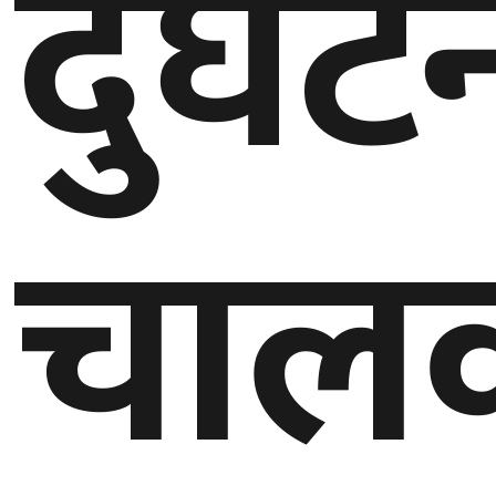
दुर्घट
बेलायत
जापान
क्यानाडा
चाल
अन्य