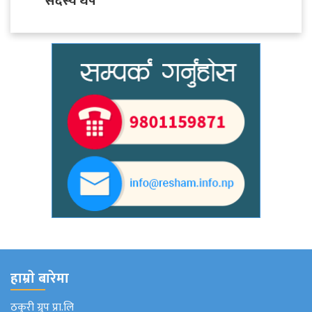
सदस्य थप
हाम्राे बारेमा
ठकुरी ग्रुप प्रा.लि