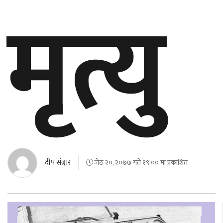
मृत्यु
दीप संञ्चार
जेठ २०, २०७७ गते १९:०० मा प्रकाशित