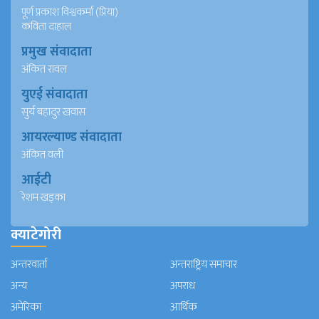
पूर्ण प्रकाश विश्वकर्मा (प्रिया)
कविता दाहाल
प्रमुख संवादाता
अंकित रावल
युएई संवादाता
सुर्य बहादुर खवास
आयरल्याण्ड संवादाता
अंकित वली
आईटी
रेशम खड्का
क्याटेगोरी
अन्तरवार्ता
अन्तराष्ट्रिय समाचार
अन्य
अपराध
अमेरिका
आर्थिक