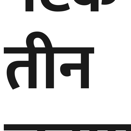
घुमफिर
तीन
ब्लग
कला/
साहित्य
ग्लोबल
गल्फ
अमेरिका
एसिया
यूरोप