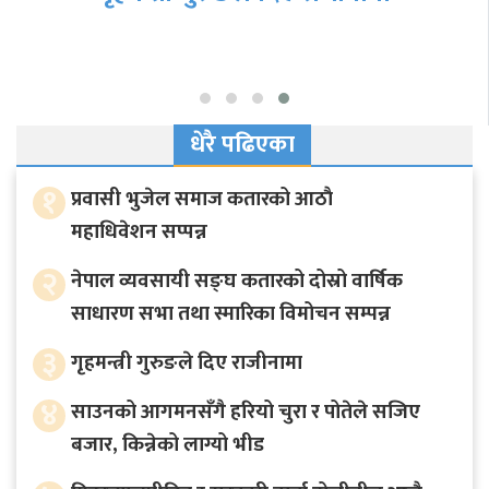
धेरै पढिएका
१
प्रवासी भुजेल समाज कतारको आठाै
महाधिवेशन सप्पन्न
२
नेपाल व्यवसायी सङ्घ कतारको दोस्रो वार्षिक
साधारण सभा तथा स्मारिका विमोचन सम्पन्न
३
गृहमन्त्री गुरुङले दिए राजीनामा
४
साउनको आगमनसँगै हरियो चुरा र पोतेले सजिए
बजार, किन्नेको लाग्यो भीड