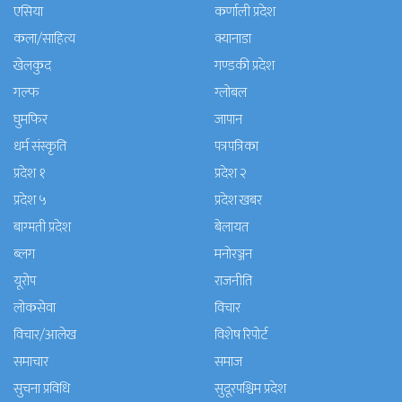
एसिया
कर्णाली प्रदेश
कला/साहित्य
क्यानाडा
खेलकुद
गण्डकी प्रदेश
गल्फ
ग्लोबल
घुमफिर
जापान
धर्म संस्कृति
पत्रपत्रिका
प्रदेश १
प्रदेश २
प्रदेश ५
प्रदेश खबर
बाग्मती प्रदेश
बेलायत
ब्लग
मनाेरञ्जन
यूरोप
राजनीति
लोकसेवा
विचार
विचार/आलेख
विशेष रिपोर्ट
समाचार
समाज
सुचना प्रविधि
सुदूरपश्चिम प्रदेश