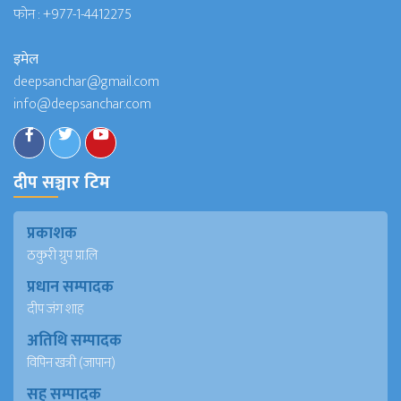
फोन :
+977-1-4412275
इमेल
deepsanchar@gmail.com
info@deepsanchar.com
दीप सञ्चार टिम
प्रकाशक
ठकुरी ग्रुप प्रा.लि
प्रधान सम्पादक
दीप जंग शाह
अतिथि सम्पादक
विपिन खत्री (जापान)
सह सम्पादक