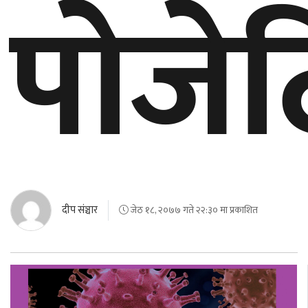
पोजे
दीप संञ्चार
जेठ १८, २०७७ गते २२:३० मा प्रकाशित