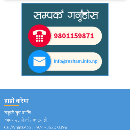
हाम्राे बारेमा
ठकुरी ग्रुप प्रा.लि
कामपा २६, लैनचौर, काठमाडौं
Call/WhatsApp :
+974 - 5520 0398