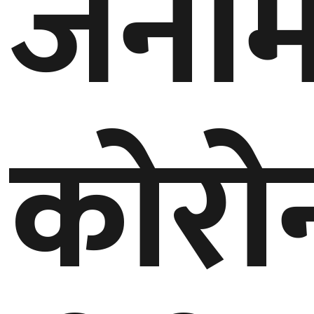
जनाम
बेलायत
जापान
क्यानाडा
कोरो
अन्य