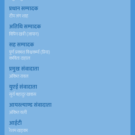
प्रधान सम्पादक
दीप जंग शाह
अतिथि सम्पादक
विपिन खत्री (जापान)
सह सम्पादक
पूर्ण प्रकाश विश्वकर्मा (प्रिया)
कविता दाहाल
प्रमुख संवादाता
अंकित रावल
युएई संवादाता
सुर्य बहादुर खवास
आयरल्याण्ड संवादाता
अंकित वली
आईटी
रेशम खड्का