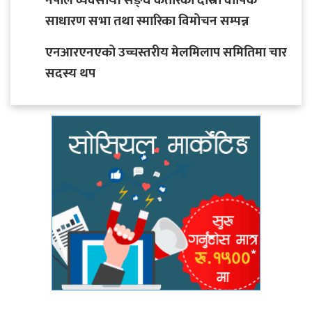
नेपाल व्यवसायी सङ्घ कतारको दोस्रो वार्षिक
साधारण सभा तथा स्मारिका विमोचन सम्पन्न
एनआरएनएको उच्चस्तरीय मेलमिलाप समितिमा चार
सदस्य थप