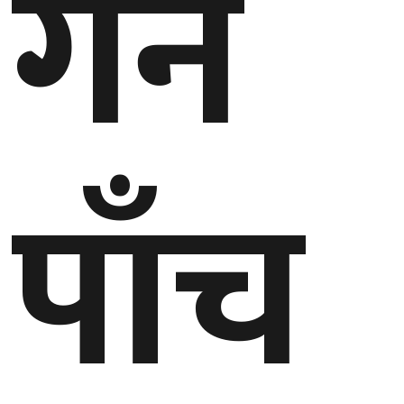
गर्न
बेलायत
जापान
क्यानाडा
पाँच
अन्य