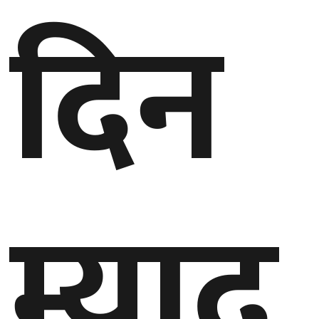
दिन
म्याद