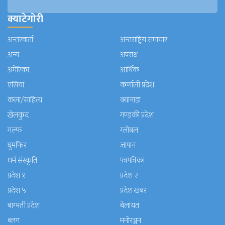
क्याटेगोरी
अन्तरवार्ता
अन्तराष्ट्रिय समाचार
अन्य
अपराध
अमेरिका
आर्थिक
एसिया
कर्णाली प्रदेश
कला/साहित्य
क्यानाडा
खेलकुद
गण्डकी प्रदेश
गल्फ
ग्लोबल
घुमफिर
जापान
धर्म संस्कृति
पत्रपत्रिका
प्रदेश १
प्रदेश २
प्रदेश ५
प्रदेश खबर
बाग्मती प्रदेश
बेलायत
ब्लग
मनाेरञ्जन