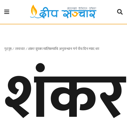
गृहपृष्ठ
राजनीति
शंकर
गृहपृष्ठ
∕
समाचार
∕
शंकर ग्रुपका मालिकमाथि अनुसन्धान गर्न पाँच दिन म्याद थप
प्रदेश
खबर
प्रदेश
१
प्रदेश
२
बाग्मती
प्रदेश