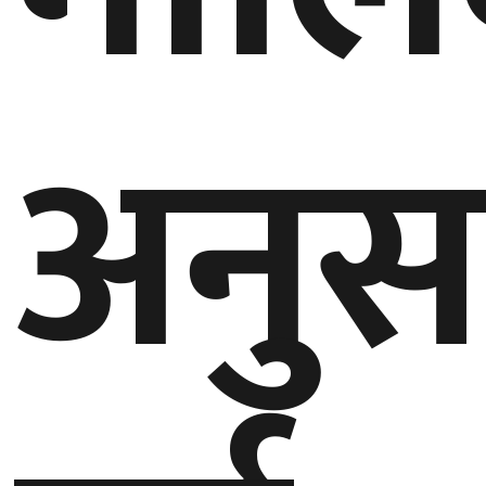
घुमफिर
अनुस
ब्लग
कला/
साहित्य
ग्लोबल
गल्फ
अमेरिका
एसिया
यूरोप