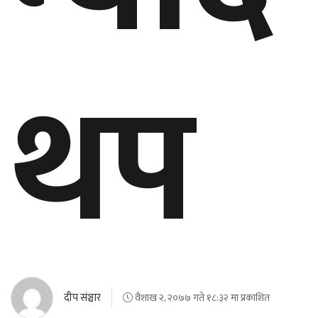
थप
दीप संञ्चार
वैशाख २, २०७७ गते १८:३२ मा प्रकाशित