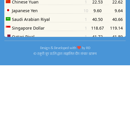
Design & Developed with
by
RD
© ठकुरी ग्रुप प्रा.लि द्वारा सञ्चालित दीप संचार डटकम