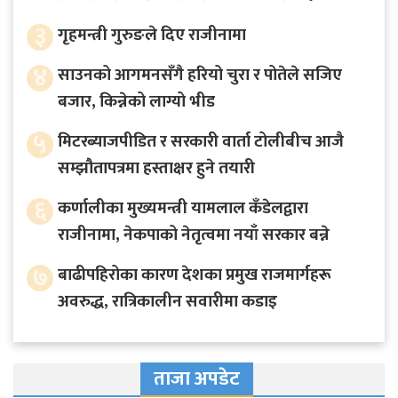
३
गृहमन्त्री गुरुङले दिए राजीनामा
४
साउनको आगमनसँगै हरियो चुरा र पोतेले सजिए
बजार, किन्नेको लाग्यो भीड
५
मिटरब्याजपीडित र सरकारी वार्ता टोलीबीच आजै
सम्झौतापत्रमा हस्ताक्षर हुने तयारी
६
कर्णालीका मुख्यमन्त्री यामलाल कँडेलद्वारा
राजीनामा, नेकपाको नेतृत्वमा नयाँ सरकार बन्ने
७
बाढीपहिरोका कारण देशका प्रमुख राजमार्गहरू
अवरुद्ध, रात्रिकालीन सवारीमा कडाइ
ताजा अपडेट