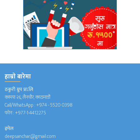
हाम्राे बारेमा
ठकुरी ग्रुप प्रा.लि
कामपा २६, लैनचौर, काठमाडौं
Call/WhatsApp :
+974 - 5520 0398
फोन :
+977-1-4412275
इमेल
deepsanchar@gmail.com