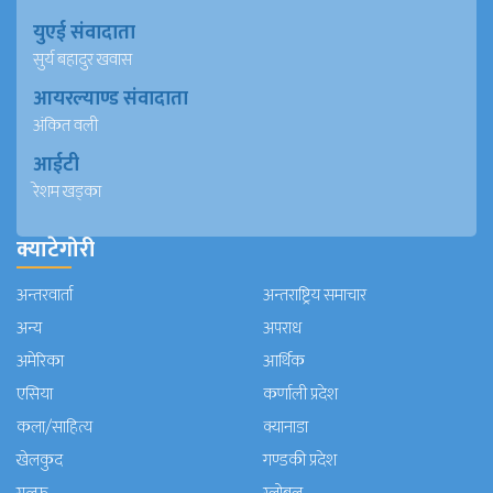
युएई संवादाता
सुर्य बहादुर खवास
आयरल्याण्ड संवादाता
अंकित वली
आईटी
रेशम खड्का
क्याटेगोरी
अन्तरवार्ता
अन्तराष्ट्रिय समाचार
अन्य
अपराध
अमेरिका
आर्थिक
एसिया
कर्णाली प्रदेश
कला/साहित्य
क्यानाडा
खेलकुद
गण्डकी प्रदेश