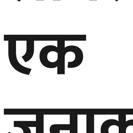
एक
घुमफिर
ब्लग
कला/
साहित्य
ग्लोबल
गल्फ
जनाक
अमेरिका
एसिया
यूरोप