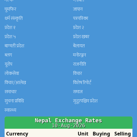
गल्फ
ग्लोबल
घुमफिर
जापान
धर्म संस्कृति
पत्रपत्रिका
प्रदेश १
प्रदेश २
प्रदेश ५
प्रदेश खबर
बाग्मती प्रदेश
बेलायत
ब्लग
मनाेरञ्जन
यूरोप
राजनीति
लोकसेवा
विचार
विचार/आलेख
विशेष रिपोर्ट
समाचार
समाज
सुचना प्रविधि
सुदूरपश्चिम प्रदेश
स्वास्थ्य