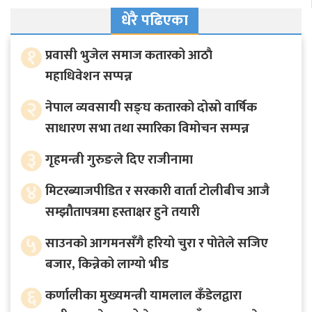
धेरै पढिएका
१
प्रवासी भुजेल समाज कतारको आठाै
महाधिवेशन सप्पन्न
२
नेपाल व्यवसायी सङ्घ कतारको दोस्रो वार्षिक
साधारण सभा तथा स्मारिका विमोचन सम्पन्न
३
गृहमन्त्री गुरुङले दिए राजीनामा
४
मिटरब्याजपीडित र सरकारी वार्ता टोलीबीच आजै
सम्झौतापत्रमा हस्ताक्षर हुने तयारी
५
साउनको आगमनसँगै हरियो चुरा र पोतेले सजिए
बजार, किन्नेको लाग्यो भीड
६
कर्णालीका मुख्यमन्त्री यामलाल कँडेलद्वारा