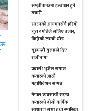
सम्झौतापत्रमा हस्ताक्षर हुने
तयारी
साउनको आगमनसँगै हरियो
साउनको आगमनसँगै
चुरा र पोतेले सजिए बजार,
ीच
हरियो चुरा र पोतेले सजिए
किन्नेको लाग्यो भीड
बजार, किन्नेको लाग्यो…
गृहमन्त्री गुरुङले दिए
राजीनामा
प्रवासी भुजेल समाज
कतारको आठाै
महाधिवेशन सप्पन्न
नेपाल व्यवसायी सङ्घ
कतारको दोस्रो वार्षिक
साधारण सभा तथा स्मारिका