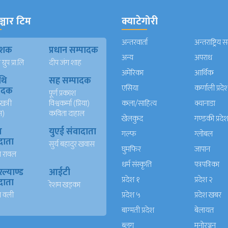
्चार टिम
क्याटेगोरी
अन्तरवार्ता
अन्तराष्ट्रिय 
काशक
प्रधान सम्पादक
अन्य
अपराध
्रुप प्रा.लि
दीप जंग शाह
अमेरिका
आर्थिक
थि
सह सम्पादक
एसिया
कर्णाली प्रदे
पादक
पूर्ण प्रकाश
खत्री
विश्वकर्मा (प्रिया)
कला/साहित्य
क्यानाडा
न)
कविता दाहाल
खेलकुद
गण्डकी प्रदे
ख
युएई संवादाता
गल्फ
ग्लोबल
दाता
सुर्य बहादुर खवास
घुमफिर
जापान
त रावल
धर्म संस्कृति
पत्रपत्रिका
्याण्ड
आईटी
प्रदेश १
प्रदेश २
दाता
रेशम खड्का
त वली
प्रदेश ५
प्रदेश खबर
बाग्मती प्रदेश
बेलायत
ब्लग
मनाेरञ्जन