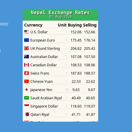
समाचार
श
श