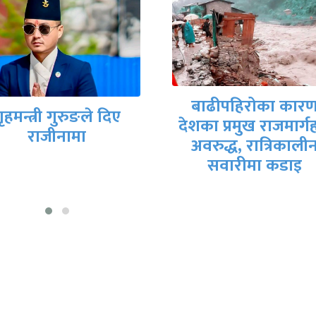
मिटरब्याजपीडित र
बाढीपहिरोका कारण
सरकारी वार्ता टोलीब
का प्रमुख राजमार्गहरू
आजै सम्झौतापत्रमा
अवरुद्ध, रात्रिकालीन
हस्ताक्षर हुने तयारी
सवारीमा कडाइ