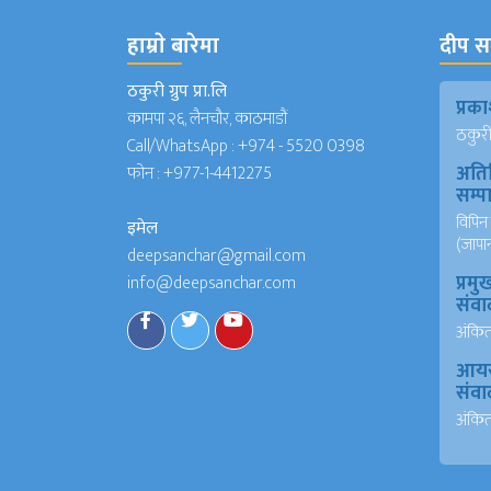
हाम्राे बारेमा
दीप सञ
ठकुरी ग्रुप प्रा.लि
प्र
कामपा २६, लैनचौर, काठमाडौं
ठकुरी ग
Call/WhatsApp :
+974 - 5520 0398
अति
फोन :
+977-1-4412275
सम्
विपिन 
इमेल
(जापा
deepsanchar@gmail.com
प्रमु
info@deepsanchar.com
संवा
अंकि
आयरल
संवा
अंकि