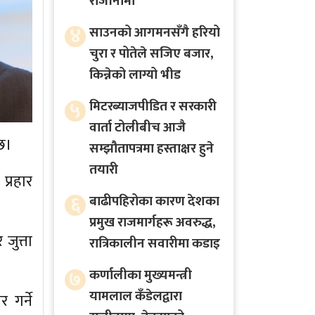
राजीनामा
४
साउनको आगमनसँगै हरियो
चुरा र पोतेले सजिए बजार,
किन्नेको लाग्यो भीड
५
मिटरब्याजपीडित र सरकारी
वार्ता टोलीबीच आजै
 छ।
सम्झौतापत्रमा हस्ताक्षर हुने
तयारी
प्रहार
६
बाढीपहिरोका कारण देशका
प्रमुख राजमार्गहरू अवरुद्ध,
जुत्ता
रात्रिकालीन सवारीमा कडाइ
७
कर्णालीका मुख्यमन्त्री
यामलाल कँडेलद्वारा
र गर्ने