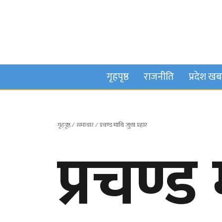
गृहपृष्ठ
राजनीति
प्रदेश ख
गृहपृष्ठ
∕
समाचार
∕
प्रचण्ड माथि जुत्ता प्रहार
प्रचण्ड 