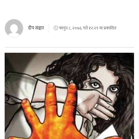
दीप संञ्चार
फागुन ८, २०७६ गते १२:२९ मा प्रकाशित