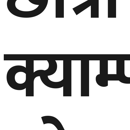
घुमफिर
क्या
ब्लग
कला/
साहित्य
ग्लोबल
गल्फ
अमेरिका
एसिया
यूरोप