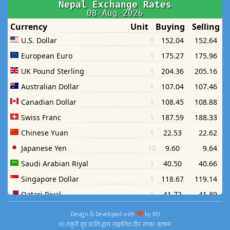
Design & Developed with
by
RD
© ठकुरी ग्रुप प्रा.लि द्वारा सञ्चालित दीप संचार डटकम