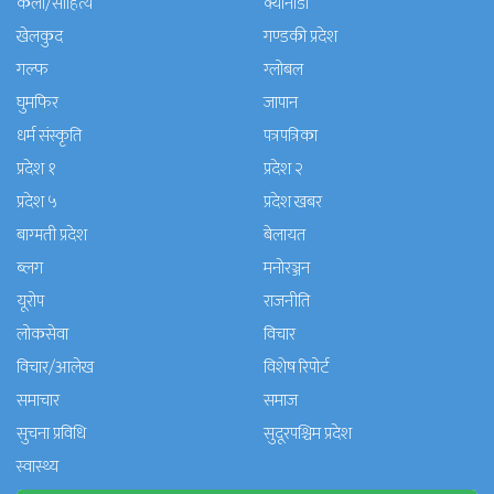
कला/साहित्य
क्यानाडा
खेलकुद
गण्डकी प्रदेश
गल्फ
ग्लोबल
घुमफिर
जापान
धर्म संस्कृति
पत्रपत्रिका
प्रदेश १
प्रदेश २
प्रदेश ५
प्रदेश खबर
बाग्मती प्रदेश
बेलायत
ब्लग
मनाेरञ्जन
यूरोप
राजनीति
लोकसेवा
विचार
विचार/आलेख
विशेष रिपोर्ट
समाचार
समाज
सुचना प्रविधि
सुदूरपश्चिम प्रदेश
स्वास्थ्य