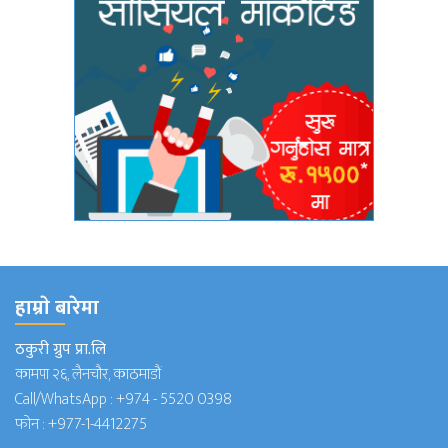
हाम्राे बारेमा
ठकुरी ग्रुप प्रा.लि
कामपा २६, लैनचौर, काठमाडौं
Call/WhatsApp :
+974 - 5520 0398
फोन :
+977-1-4412275