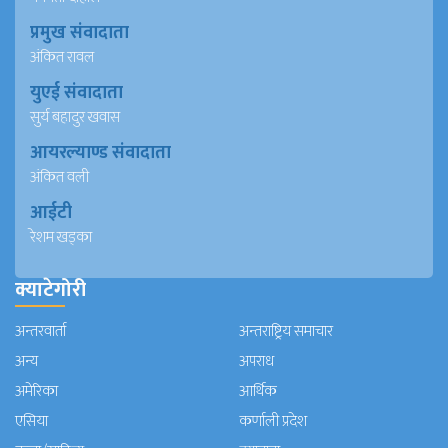
प्रमुख संवादाता
अंकित रावल
युएई संवादाता
सुर्य बहादुर खवास
आयरल्याण्ड संवादाता
अंकित वली
आईटी
रेशम खड्का
क्याटेगोरी
अन्तरवार्ता
अन्तराष्ट्रिय समाचार
अन्य
अपराध
अमेरिका
आर्थिक
एसिया
कर्णाली प्रदेश