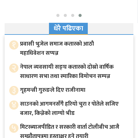
धेरै पढिएका
१
प्रवासी भुजेल समाज कतारको आठाै
महाधिवेशन सप्पन्न
२
नेपाल व्यवसायी सङ्घ कतारको दोस्रो वार्षिक
साधारण सभा तथा स्मारिका विमोचन सम्पन्न
३
गृहमन्त्री गुरुङले दिए राजीनामा
४
साउनको आगमनसँगै हरियो चुरा र पोतेले सजिए
बजार, किन्नेको लाग्यो भीड
५
मिटरब्याजपीडित र सरकारी वार्ता टोलीबीच आजै
सम्झौतापत्रमा हस्ताक्षर हुने तयारी