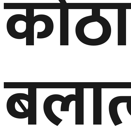
कोठाभ
बेलायत
जापान
क्यानाडा
अन्य
बलात