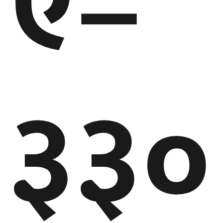
ए–
३३०