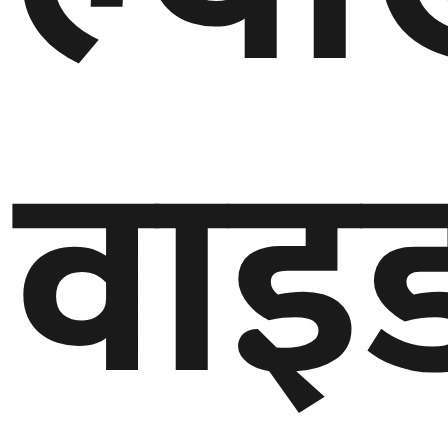
बेलायत
जापान
वाइ
क्यानाडा
अन्य