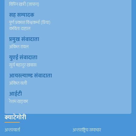
विपिन खत्री (जापान)
सह सम्पादक
पूर्ण प्रकाश विश्वकर्मा (प्रिया)
कविता दाहाल
प्रमुख संवादाता
अंकित रावल
युएई संवादाता
सुर्य बहादुर खवास
आयरल्याण्ड संवादाता
अंकित वली
आईटी
रेशम खड्का
क्याटेगोरी
अन्तरवार्ता
अन्तराष्ट्रिय समाचार