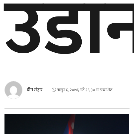
उडा
दीप संञ्चार
फागुन ६, २०७६ गते १६:३० मा प्रकाशित