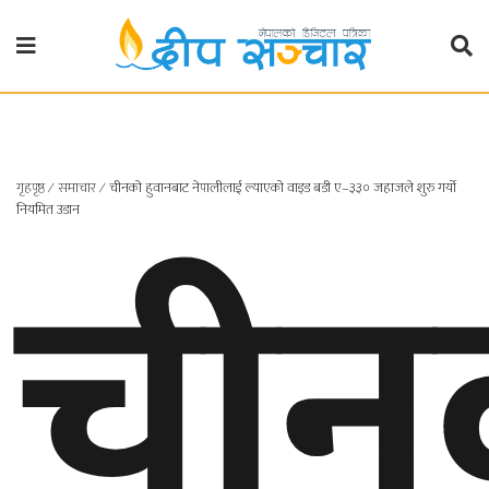
गृहपृष्ठ
राजनीति
गृहपृष्ठ
∕
समाचार
∕
चीनको हुवानबाट नेपालीलाई ल्याएको वाइड बडी ए–३३० जहाजले शुरु गर्यो
प्रदेश
चीन
नियमित उडान
खबर
प्रदेश
१
प्रदेश
२
बाग्मती
प्रदेश