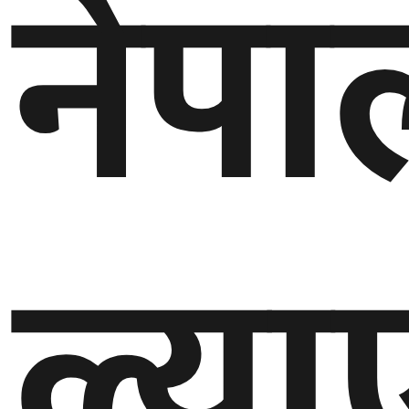
नेप
घुमफिर
ब्लग
कला/
साहित्य
ग्लोबल
ल्य
गल्फ
अमेरिका
एसिया
यूरोप