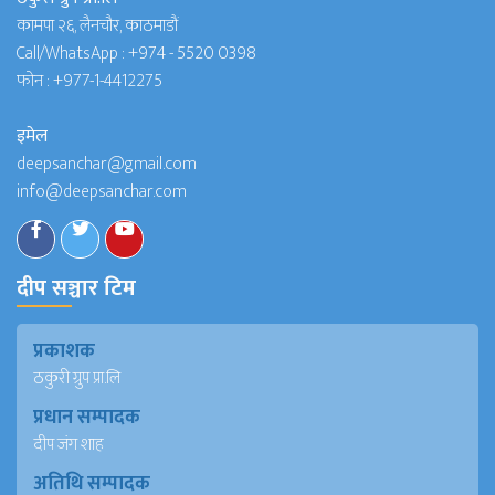
कामपा २६, लैनचौर, काठमाडौं
Call/WhatsApp :
+974 - 5520 0398
फोन :
+977-1-4412275
इमेल
deepsanchar@gmail.com
info@deepsanchar.com
दीप सञ्चार टिम
प्रकाशक
ठकुरी ग्रुप प्रा.लि
प्रधान सम्पादक
दीप जंग शाह
अतिथि सम्पादक