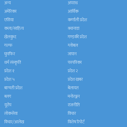
अन्य
अपराध
अमेरिका
आर्थिक
एसिया
कर्णाली प्रदेश
कला/साहित्य
क्यानाडा
खेलकुद
गण्डकी प्रदेश
गल्फ
ग्लोबल
घुमफिर
जापान
धर्म संस्कृति
पत्रपत्रिका
प्रदेश १
प्रदेश २
प्रदेश ५
प्रदेश खबर
बाग्मती प्रदेश
बेलायत
ब्लग
मनाेरञ्जन
यूरोप
राजनीति
लोकसेवा
विचार
विचार/आलेख
विशेष रिपोर्ट