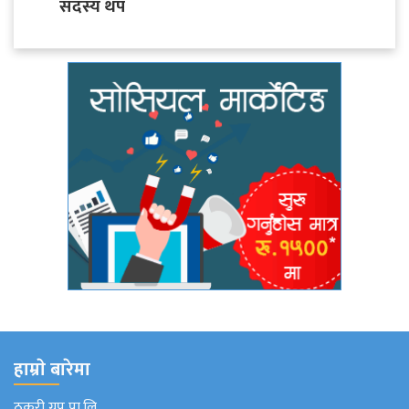
सदस्य थप
हाम्राे बारेमा
ठकुरी ग्रुप प्रा.लि