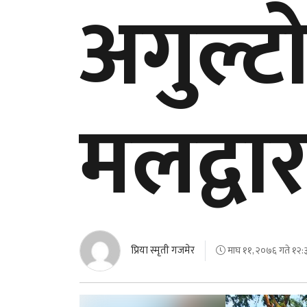
अगुल्ट
मलद्वा
प्रिया स्मृती गजमेर
माघ ११, २०७६ गते १२:३