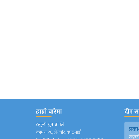
हाम्राे बारेमा
दीप सञ
ठकुरी ग्रुप प्रा.लि
प्र
कामपा २६, लैनचौर, काठमाडौं
ठकुरी ग