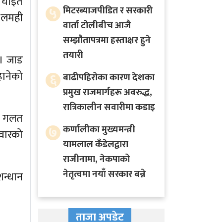
 घाइते
५
मिटरब्याजपीडित र सरकारी
 लमही
वार्ता टोलीबीच आजै
सम्झौतापत्रमा हस्ताक्षर हुने
तयारी
 । जाड
हानेको
६
बाढीपहिरोका कारण देशका
प्रमुख राजमार्गहरू अवरुद्ध,
रात्रिकालीन सवारीमा कडाइ
ता गलत
७
कर्णालीका मुख्यमन्त्री
िवारको
यामलाल कँडेलद्वारा
राजीनामा, नेकपाको
नेतृत्वमा नयाँ सरकार बन्ने
शन्धान
ताजा अपडेट