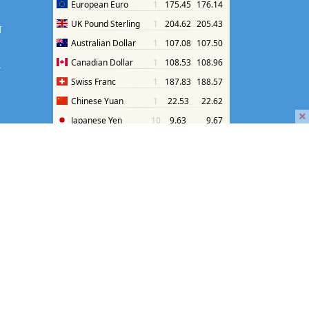
श
श
×