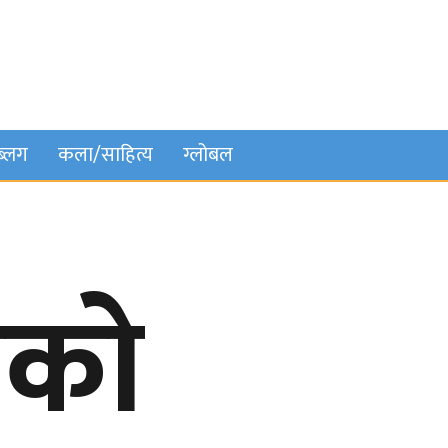
ब्लग
कला/साहित्य
ग्लोबल
ोको