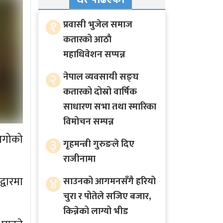
१
प्रवासी भुजेल समाज
कतारको आठाै
महाधिवेशन सप्पन्न
२
नेपाल व्यवसायी सङ्घ
कतारको दोस्रो वार्षिक
साधारण सभा तथा स्मारिका
विमोचन सम्पन्न
 आगोको
३
गृहमन्त्री गुरुङले दिए
राजीनामा
४
्वारमा
साउनको आगमनसँगै हरियो
चुरा र पोतेले सजिए बजार,
किन्नेको लाग्यो भीड