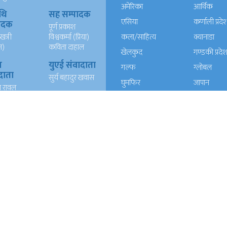
अमेरिका
आर्थिक
थि
सह सम्पादक
एसिया
कर्णाली प्रदे
पादक
पूर्ण प्रकाश
खत्री
विश्वकर्मा (प्रिया)
कला/साहित्य
क्यानाडा
न)
कविता दाहाल
खेलकुद
गण्डकी प्रदे
ख
युएई संवादाता
गल्फ
ग्लोबल
दाता
सुर्य बहादुर खवास
घुमफिर
जापान
त रावल
धर्म संस्कृति
पत्रपत्रिका
्याण्ड
आईटी
प्रदेश १
प्रदेश २
दाता
रेशम खड्का
त वली
प्रदेश ५
प्रदेश खबर
बाग्मती प्रदेश
बेलायत
ब्लग
मनाेरञ्जन
यूरोप
राजनीति
लोकसेवा
विचार
विचार/आलेख
विशेष रिपोर्ट
समाचार
समाज