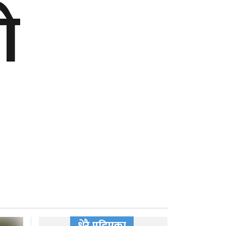
ो
धेरै पढिएका