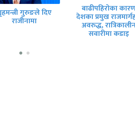
मिटरब्याजपीडित र
बाढीपहिरोका कारण
सरकारी वार्ता टोलीब
का प्रमुख राजमार्गहरू
आजै सम्झौतापत्रमा
अवरुद्ध, रात्रिकालीन
हस्ताक्षर हुने तयारी
सवारीमा कडाइ