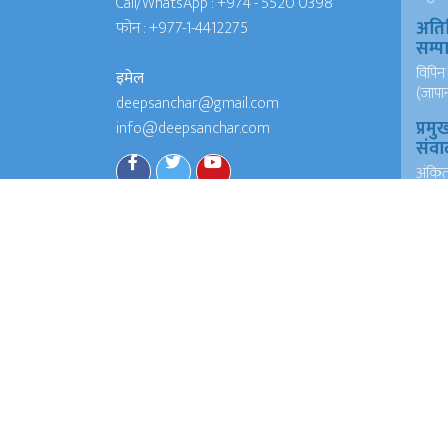
Call/WhatsApp :
+974 - 5520 0398
अति
फोन :
+977-1-4412275
सम्
विपिन 
इमेल
(जापा
deepsanchar@gmail.com
प्रमु
info@deepsanchar.com
संवा
अंकि
आयरल
संवा
अंकि