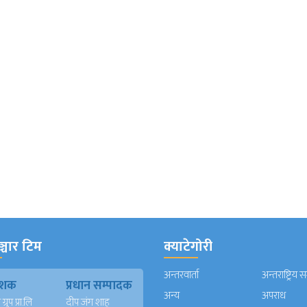
्चार टिम
क्याटेगोरी
अन्तरवार्ता
अन्तराष्ट्रिय 
काशक
प्रधान सम्पादक
अन्य
अपराध
्रुप प्रा.लि
दीप जंग शाह