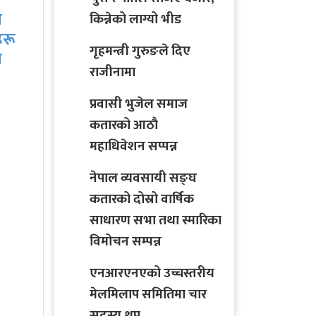
साउनको आगमनसँगै
किन्नेको लाग्यो भीड
ीच
हरियो चुरा र पोतेले सजिए
बजार, किन्नेको लाग्यो…
गृहमन्त्री गुरुङले दिए
राजीनामा
प्रवासी भुजेल समाज
कतारको आठाै
महाधिवेशन सप्पन्न
नेपाल व्यवसायी सङ्घ
कतारको दोस्रो वार्षिक
साधारण सभा तथा स्मारिका
विमोचन सम्पन्न
एनआरएनएको उच्चस्तरीय
मेलमिलाप समितिमा चार
सदस्य थप