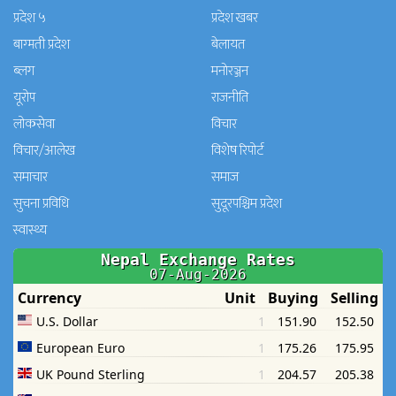
प्रदेश ५
प्रदेश खबर
बाग्मती प्रदेश
बेलायत
ब्लग
मनाेरञ्जन
यूरोप
राजनीति
लोकसेवा
विचार
विचार/आलेख
विशेष रिपोर्ट
समाचार
समाज
सुचना प्रविधि
सुदूरपश्चिम प्रदेश
स्वास्थ्य