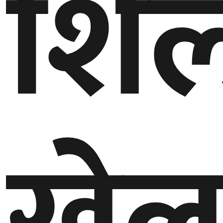
शिल
बेलायत
जापान
क्यानाडा
अन्य