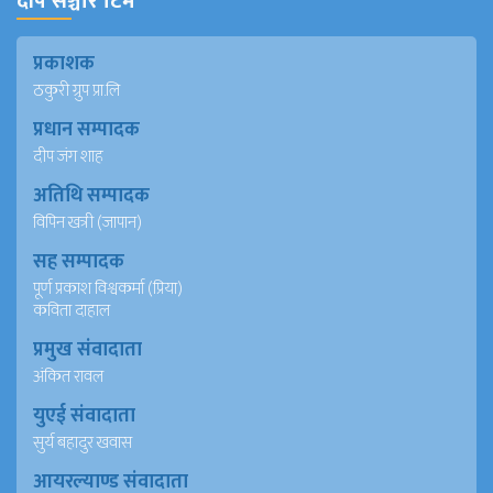
दीप सञ्चार टिम
प्रकाशक
ठकुरी ग्रुप प्रा.लि
प्रधान सम्पादक
दीप जंग शाह
अतिथि सम्पादक
विपिन खत्री (जापान)
सह सम्पादक
पूर्ण प्रकाश विश्वकर्मा (प्रिया)
कविता दाहाल
प्रमुख संवादाता
अंकित रावल
युएई संवादाता
सुर्य बहादुर खवास
आयरल्याण्ड संवादाता