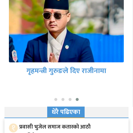
गृहमन्त्री गुरुङले दिए राजीनामा
धेरै पढिएका
१
प्रवासी भुजेल समाज कतारको आठाै