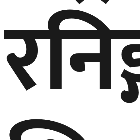
रनिङ
घुमफिर
ब्लग
कला/
साहित्य
ग्लोबल
गल्फ
अमेरिका
एसिया
यूरोप