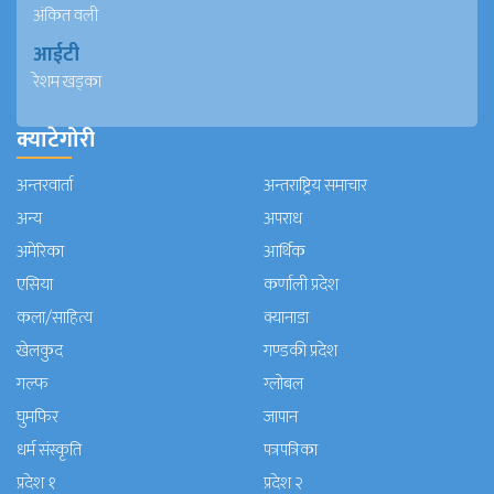
अंकित वली
आईटी
रेशम खड्का
क्याटेगोरी
अन्तरवार्ता
अन्तराष्ट्रिय समाचार
अन्य
अपराध
अमेरिका
आर्थिक
एसिया
कर्णाली प्रदेश
कला/साहित्य
क्यानाडा
खेलकुद
गण्डकी प्रदेश
गल्फ
ग्लोबल
घुमफिर
जापान
धर्म संस्कृति
पत्रपत्रिका
प्रदेश १
प्रदेश २