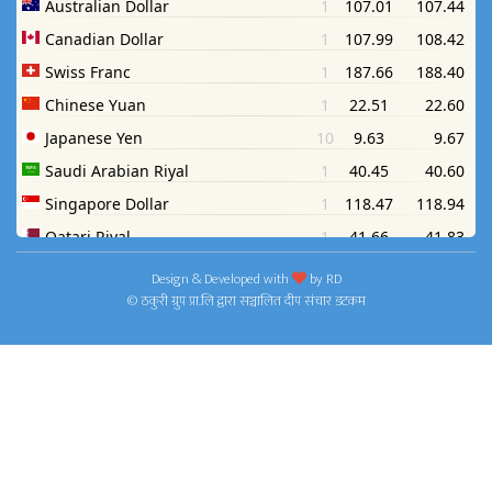
Design & Developed with
by
RD
© ठकुरी ग्रुप प्रा.लि द्वारा सञ्चालित दीप संचार डटकम