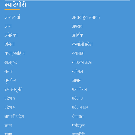
क्याटेगोरी
अन्तरवार्ता
अन्तराष्ट्रिय समाचार
अन्य
अपराध
अमेरिका
आर्थिक
एसिया
कर्णाली प्रदेश
कला/साहित्य
क्यानाडा
खेलकुद
गण्डकी प्रदेश
गल्फ
ग्लोबल
घुमफिर
जापान
धर्म संस्कृति
पत्रपत्रिका
प्रदेश १
प्रदेश २
प्रदेश ५
प्रदेश खबर
बाग्मती प्रदेश
बेलायत
ब्लग
मनाेरञ्जन
यूरोप
राजनीति