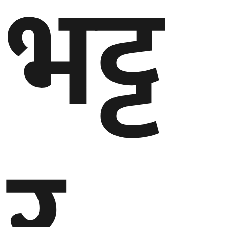
भट्ट
र