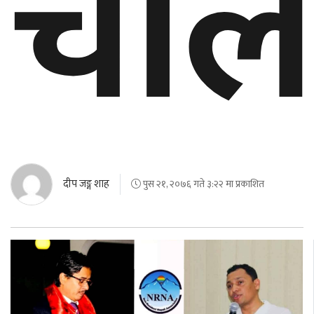
चौल
दीप जङ्ग शाह
पुस २१, २०७६ गते ३:२२ मा प्रकाशित