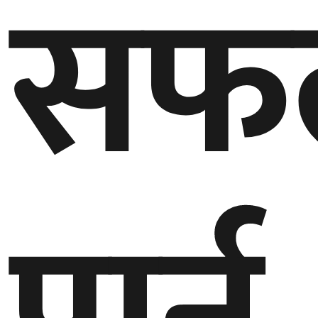
सफ
घुमफिर
ब्लग
कला/
साहित्य
ग्लोबल
गल्फ
अमेरिका
एसिया
यूरोप