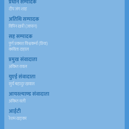
प्रधान सम्पादक
दीप जंग शाह
अतिथि सम्पादक
विपिन खत्री (जापान)
सह सम्पादक
पूर्ण प्रकाश विश्वकर्मा (प्रिया)
कविता दाहाल
प्रमुख संवादाता
अंकित रावल
युएई संवादाता
सुर्य बहादुर खवास
आयरल्याण्ड संवादाता
अंकित वली
आईटी
रेशम खड्का