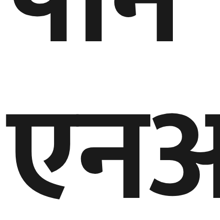
पार्न
बेलायत
जापान
एन
क्यानाडा
अन्य