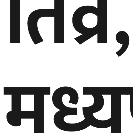
तिव्र,
मध्य