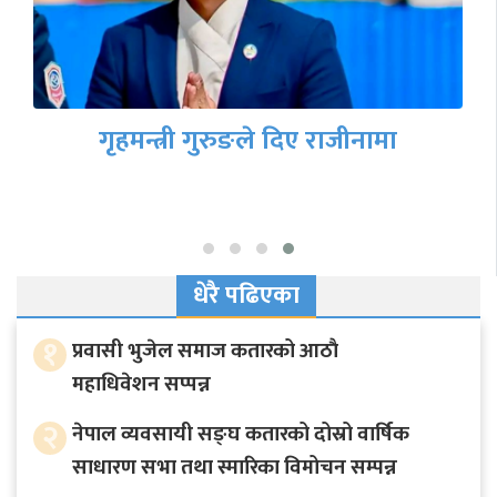
गृहमन्त्री गुरुङले दिए राजीनामा
धेरै पढिएका
१
प्रवासी भुजेल समाज कतारको आठाै
महाधिवेशन सप्पन्न
२
नेपाल व्यवसायी सङ्घ कतारको दोस्रो वार्षिक
साधारण सभा तथा स्मारिका विमोचन सम्पन्न