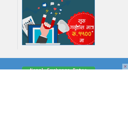
×
समाचार
श
श