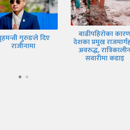
मिटरब्याजपीडित र
बाढीपहिरोका कारण
सरकारी वार्ता टोलीब
का प्रमुख राजमार्गहरू
आजै सम्झौतापत्रमा
अवरुद्ध, रात्रिकालीन
हस्ताक्षर हुने तयारी
सवारीमा कडाइ