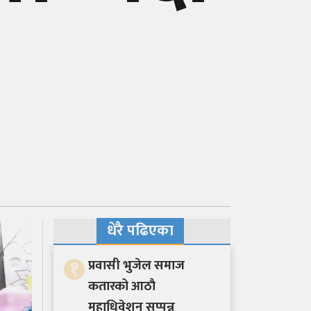
धेरै पढिएका
१
प्रवासी भुजेल समाज
कतारको आठाै
महाधिवेशन सप्पन्न