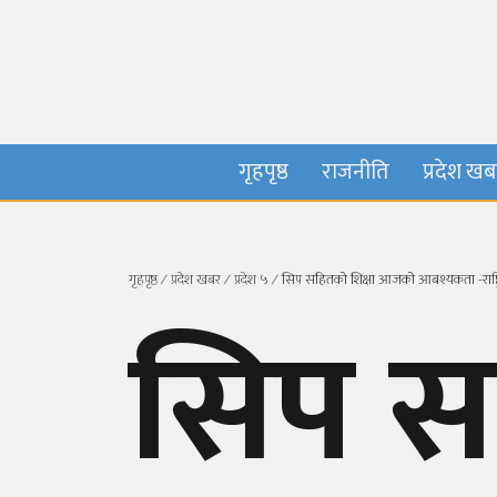
गृहपृष्ठ
राजनीति
प्रदेश ख
गृहपृष्ठ
∕
प्रदेश खबर
∕
प्रदेश ५
∕
सिप सहितको शिक्षा आजको आबश्यकता -राष्ट्रिय
सिप स