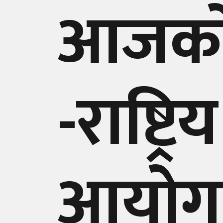
आजको
-राष्ट्
आयोगका