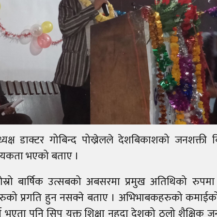
यक्ष डाक्टर गोबिन्द पोख्रेलले देशबिकाशको जनशक्ती बिद्
्यकता भएको बताए ।
स्रो बार्षिक उत्सबको अबसरमा प्रमुख अतिथिको रुपमा 
धार्थिहरुको प्रगति हुन नसक्ने बताए । अभिभाबकहरुको कमाईक
भएता पनि सिप युक्त शिक्षा नहुदा देशको ठुलो शैक्षिक ज