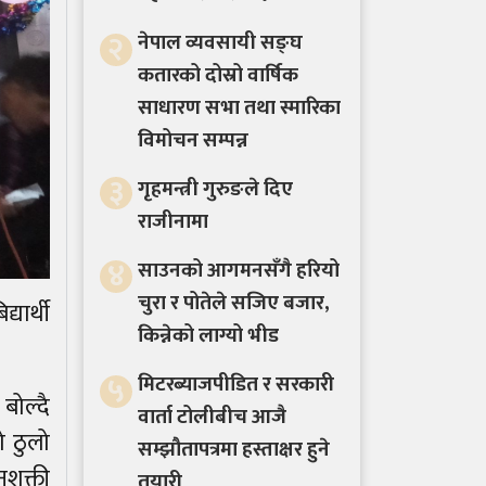
२
नेपाल व्यवसायी सङ्घ
कतारको दोस्रो वार्षिक
साधारण सभा तथा स्मारिका
विमोचन सम्पन्न
३
गृहमन्त्री गुरुङले दिए
राजीनामा
४
साउनको आगमनसँगै हरियो
चुरा र पोतेले सजिए बजार,
यार्थी
किन्नेको लाग्यो भीड
५
मिटरब्याजपीडित र सरकारी
बोल्दै
वार्ता टोलीबीच आजै
ो ठुलो
सम्झौतापत्रमा हस्ताक्षर हुने
नशक्ती
तयारी