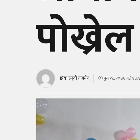
पोख्रेल
प्रिया स्मृती गजमेर
पुस १८, २०७६ गते १७:४