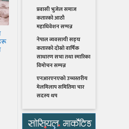
प्रवासी भुजेल समाज
कतारको आठाै
साउनको आगमनसँगै
महाधिवेशन सप्पन्न
ीच
हरियो चुरा र पोतेले सजिए
नेपाल व्यवसायी सङ्घ
बजार, किन्नेको लाग्यो…
कतारको दोस्रो वार्षिक
साधारण सभा तथा स्मारिका
विमोचन सम्पन्न
एनआरएनएको उच्चस्तरीय
मेलमिलाप समितिमा चार
सदस्य थप