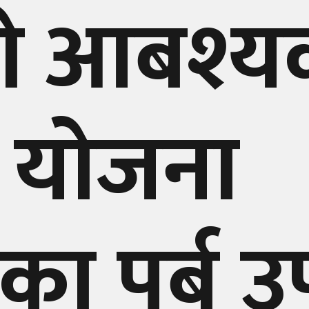
 आबश्य
रिय योजना
 पुर्ब उप