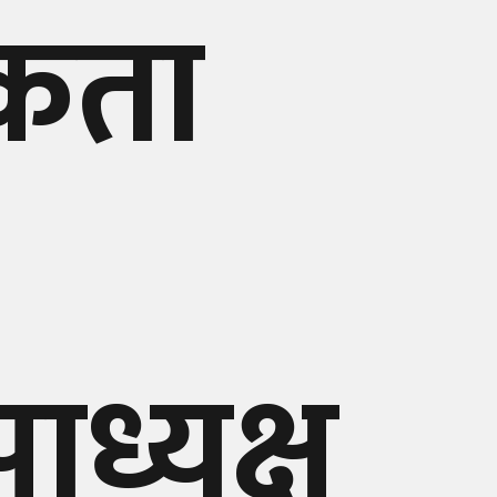
कता
ाध्यक्ष