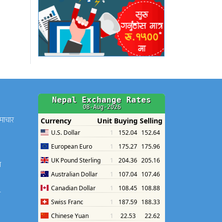
समाचार
श
श