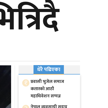
्रिदै
धेरै पढिएका
१
प्रवासी भुजेल समाज
कतारको आठाै
महाधिवेशन सप्पन्न
नेपाल व्यवसायी सङ्घ