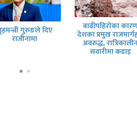
मिटरब्याजपीडित र
बाढीपहिरोका कारण
सरकारी वार्ता टोलीब
का प्रमुख राजमार्गहरू
आजै सम्झौतापत्रमा
अवरुद्ध, रात्रिकालीन
हस्ताक्षर हुने तयारी
सवारीमा कडाइ