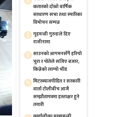
२
कतारको दोस्रो वार्षिक
साधारण सभा तथा स्मारिका
विमोचन सम्पन्न
३
गृहमन्त्री गुरुङले दिए
राजीनामा
४
साउनको आगमनसँगै हरियो
चुरा र पोतेले सजिए बजार,
किन्नेको लाग्यो भीड
५
मिटरब्याजपीडित र सरकारी
वार्ता टोलीबीच आजै
सम्झौतापत्रमा हस्ताक्षर हुने
तयारी
कर्णालीका मुख्यमन्त्री