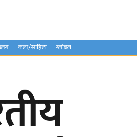
ब्लग
कला/साहित्य
ग्लोबल
रतीय