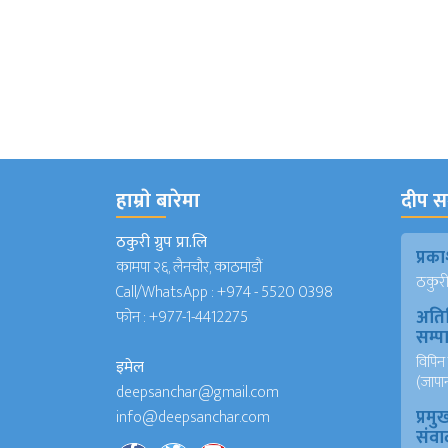
हाम्राे बारेमा
दीप सञ
ठकुरी ग्रुप प्रा.लि
प्र
कामपा २६, लैनचौर, काठमाडौं
ठकुरी ग
Call/WhatsApp :
+974 - 5520 0398
अति
फोन :
+977-1-4412275
सम्
विपिन 
इमेल
(जापा
deepsanchar@gmail.com
प्रमु
info@deepsanchar.com
संवा