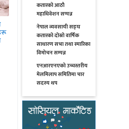
कतारको आठाै
महाधिवेशन सप्पन्न
साउनको आगमनसँगै
ीच
हरियो चुरा र पोतेले सजिए
नेपाल व्यवसायी सङ्घ
बजार, किन्नेको लाग्यो…
कतारको दोस्रो वार्षिक
साधारण सभा तथा स्मारिका
विमोचन सम्पन्न
एनआरएनएको उच्चस्तरीय
मेलमिलाप समितिमा चार
सदस्य थप