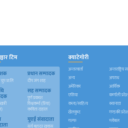
्चार टिम
क्याटेगोरी
अन्तरवार्ता
अन्तराष्ट्रिय 
काशक
प्रधान सम्पादक
अन्य
अपराध
्रुप प्रा.लि
दीप जंग शाह
अमेरिका
आर्थिक
थि
सह सम्पादक
एसिया
कर्णाली प्रदे
पादक
पूर्ण प्रकाश
खत्री
विश्वकर्मा (प्रिया)
कला/साहित्य
क्यानाडा
न)
कविता दाहाल
खेलकुद
गण्डकी प्रदे
ख
युएई संवादाता
गल्फ
ग्लोबल
दाता
सुर्य बहादुर खवास