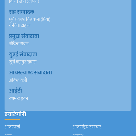
विपिन खत्री (जापान)
सह सम्पादक
पूर्ण प्रकाश विश्वकर्मा (प्रिया)
कविता दाहाल
प्रमुख संवादाता
अंकित रावल
युएई संवादाता
सुर्य बहादुर खवास
आयरल्याण्ड संवादाता
अंकित वली
आईटी
रेशम खड्का
क्याटेगोरी
अन्तरवार्ता
अन्तराष्ट्रिय समाचार