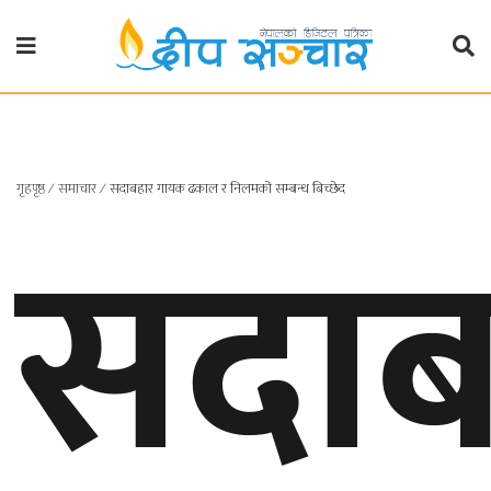
गृहपृष्ठ
राजनीति
गृहपृष्ठ
सदाब
∕
समाचार
∕
सदाबहार गायक ढकाल र निलमको सम्बन्ध बिच्छेद
प्रदेश
खबर
प्रदेश
१
प्रदेश
२
बाग्मती
प्रदेश