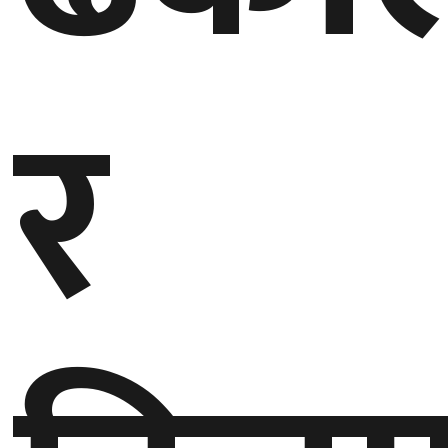
घुमफिर
र
ब्लग
कला/
साहित्य
ग्लोबल
गल्फ
अमेरिका
एसिया
यूरोप