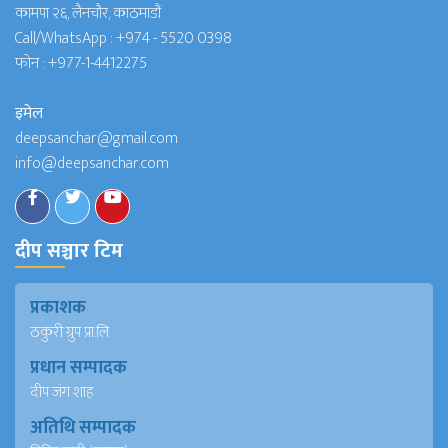
कामपा २६, लैनचौर, काठमाडौं
Call/WhatsApp :
+974 - 5520 0398
फोन :
+977-1-4412275
इमेल
deepsanchar@gmail.com
info@deepsanchar.com
दीप सञ्चार टिम
प्रकाशक
ठकुरी ग्रुप प्रा.लि
प्रधान सम्पादक
दीप जंग शाह
अतिथि सम्पादक