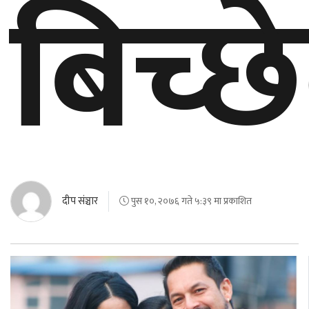
बिच्छ
दीप संञ्चार
पुस १०, २०७६ गते ५:३९ मा प्रकाशित