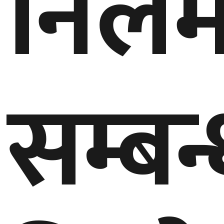
निल
बेलायत
जापान
क्यानाडा
सम्बन
अन्य