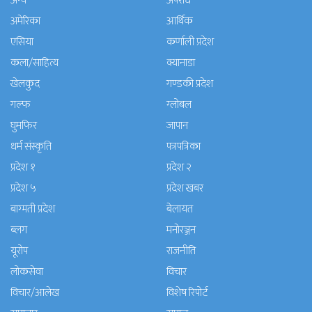
अन्य
अपराध
अमेरिका
आर्थिक
एसिया
कर्णाली प्रदेश
कला/साहित्य
क्यानाडा
खेलकुद
गण्डकी प्रदेश
गल्फ
ग्लोबल
घुमफिर
जापान
धर्म संस्कृति
पत्रपत्रिका
प्रदेश १
प्रदेश २
प्रदेश ५
प्रदेश खबर
बाग्मती प्रदेश
बेलायत
ब्लग
मनाेरञ्जन
यूरोप
राजनीति
लोकसेवा
विचार
विचार/आलेख
विशेष रिपोर्ट