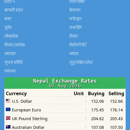
प्रदेश ५
प्रदेश खबर
बाग्मती प्रदेश
बेलायत
ब्लग
मनाेरञ्जन
यूरोप
राजनीति
लोकसेवा
विचार
विचार/आलेख
विशेष रिपोर्ट
समाचार
समाज
सुचना प्रविधि
सुदूरपश्चिम प्रदेश
स्वास्थ्य