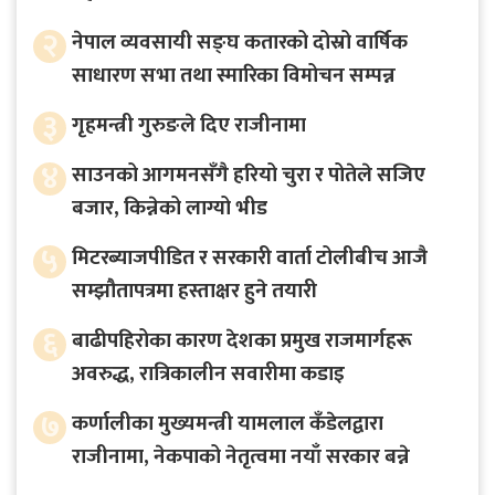
२
नेपाल व्यवसायी सङ्घ कतारको दोस्रो वार्षिक
साधारण सभा तथा स्मारिका विमोचन सम्पन्न
३
गृहमन्त्री गुरुङले दिए राजीनामा
४
साउनको आगमनसँगै हरियो चुरा र पोतेले सजिए
बजार, किन्नेको लाग्यो भीड
५
मिटरब्याजपीडित र सरकारी वार्ता टोलीबीच आजै
सम्झौतापत्रमा हस्ताक्षर हुने तयारी
६
बाढीपहिरोका कारण देशका प्रमुख राजमार्गहरू
अवरुद्ध, रात्रिकालीन सवारीमा कडाइ
७
कर्णालीका मुख्यमन्त्री यामलाल कँडेलद्वारा
राजीनामा, नेकपाको नेतृत्वमा नयाँ सरकार बन्ने