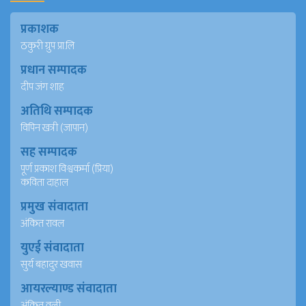
प्रकाशक
ठकुरी ग्रुप प्रा.लि
प्रधान सम्पादक
दीप जंग शाह
अतिथि सम्पादक
विपिन खत्री (जापान)
सह सम्पादक
पूर्ण प्रकाश विश्वकर्मा (प्रिया)
कविता दाहाल
प्रमुख संवादाता
अंकित रावल
युएई संवादाता
सुर्य बहादुर खवास
आयरल्याण्ड संवादाता
अंकित वली