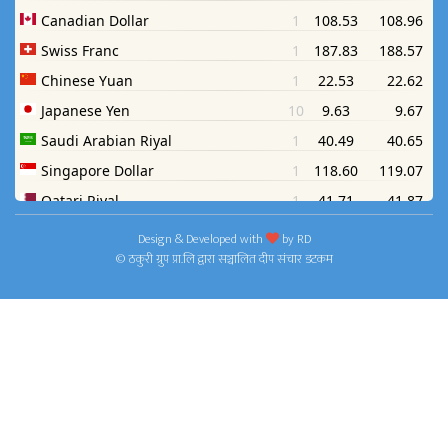
Design & Developed with
by
RD
© ठकुरी ग्रुप प्रा.लि द्वारा सञ्चालित दीप संचार डटकम