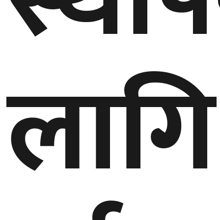
स्था
घुमफिर
लागि
ब्लग
कला/
साहित्य
ग्लोबल
गल्फ
अमेरिका
एसिया
यूरोप