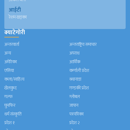
आईटी
रेशम खड्का
क्याटेगोरी
अन्तरवार्ता
अन्तराष्ट्रिय समाचार
अन्य
अपराध
अमेरिका
आर्थिक
एसिया
कर्णाली प्रदेश
कला/साहित्य
क्यानाडा
खेलकुद
गण्डकी प्रदेश
गल्फ
ग्लोबल
घुमफिर
जापान
धर्म संस्कृति
पत्रपत्रिका
प्रदेश १
प्रदेश २