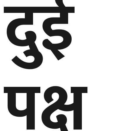
दुई
बेलायत
जापान
क्यानाडा
अन्य
पक्ष