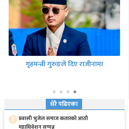
गृहमन्त्री गुरुङले दिए राजीनामा
धेरै पढिएका
१
प्रवासी भुजेल समाज कतारको आठाै
महाधिवेशन सप्पन्न