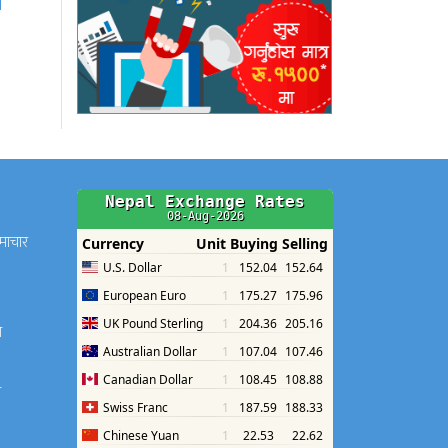
समाचार
श
श