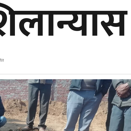
िलान्यास
शित