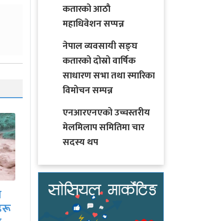
कतारको आठाै
महाधिवेशन सप्पन्न
नेपाल व्यवसायी सङ्घ
कतारको दोस्रो वार्षिक
साधारण सभा तथा स्मारिका
विमोचन सम्पन्न
एनआरएनएको उच्चस्तरीय
मेलमिलाप समितिमा चार
सदस्य थप
साउनको आगमनसँगै
ीच
हरियो चुरा र पोतेले सजिए
बजार, किन्नेको लाग्यो…