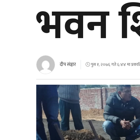
भवन श
दीप संञ्चार
पुस १, २०७६ गते ६:४४ मा प्रका