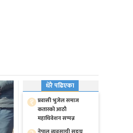
धेरै पढिएका
१
प्रवासी भुजेल समाज
कतारको आठाै
महाधिवेशन सप्पन्न
नेपाल व्यवसायी सङ्घ