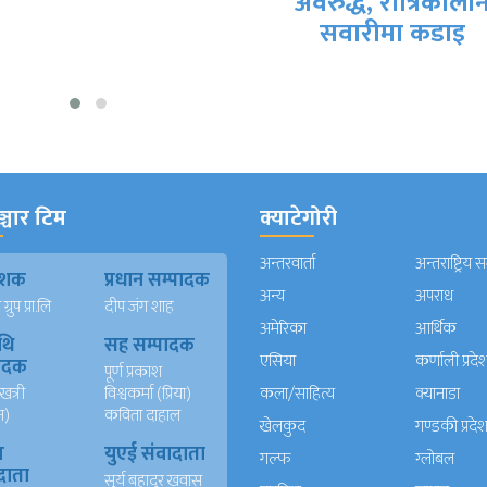
अवरुद्ध, रात्रिकालीन
हस्ताक्षर हुने तयारी
सवारीमा कडाइ
्चार टिम
क्याटेगोरी
अन्तरवार्ता
अन्तराष्ट्रिय 
काशक
प्रधान सम्पादक
अन्य
अपराध
्रुप प्रा.लि
दीप जंग शाह
अमेरिका
आर्थिक
थि
सह सम्पादक
एसिया
कर्णाली प्रदे
पादक
पूर्ण प्रकाश
खत्री
विश्वकर्मा (प्रिया)
कला/साहित्य
क्यानाडा
न)
कविता दाहाल
खेलकुद
गण्डकी प्रदे
ख
युएई संवादाता
गल्फ
ग्लोबल
दाता
सुर्य बहादुर खवास