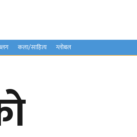
ब्लग
कला/साहित्य
ग्लोबल
को