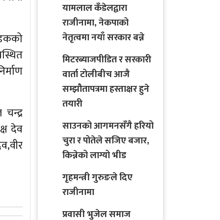
यामलाल कँडेलद्वारा
राजीनामा, नेकपाको
 सडकको
नेतृत्वमा नयाँ सरकार बन्ने
वस्थित
मिटरब्याजपीडित र सरकारी
र्माण
वार्ता टोलीबीच आजै
सम्झौतापत्रमा हस्ताक्षर हुने
तयारी
चन्द्र
साउनको आगमनसँगै हरियो
्ष देव
चुरा र पोतेले सजिए बजार,
दव,वीर
किन्नेको लाग्यो भीड
गृहमन्त्री गुरुङले दिए
राजीनामा
प्रवासी भुजेल समाज