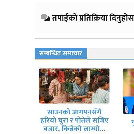
तपाईको प्रतिक्रिया दिनुहोस
सम्बन्धित समाचार
नसँगै
तेले सजिए
गृहमन्त्री गुरुङले दिए
देश
 लाग्यो…
राजीनामा