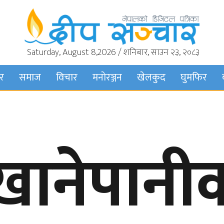
Saturday, August 8,2026 / शनिबार, साउन २३, २०८३
बर
समाज
विचार
मनाेरञ्जन
खेलकुद
घुमफिर
खानेपानी