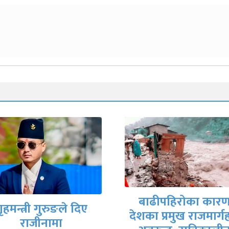
मिटरब्याजपीडित र
बाढीपहिरोका कारण
सरकारी वार्ता टोलीब
का प्रमुख राजमार्गहरू
आजै सम्झौतापत्रमा