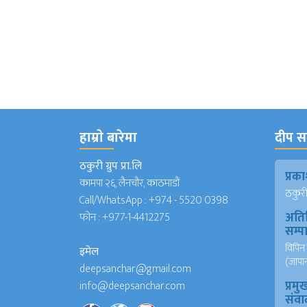
हाम्राे बारेमा
दीप सञ
ठकुरी ग्रुप प्रा.लि
प्र
कामपा २६, लैनचौर, काठमाडौं
ठकुरी ग
Call/WhatsApp :
+974 - 5520 0398
अति
फोन :
+977-1-4412275
सम्
विपिन 
इमेल
(जापा
deepsanchar@gmail.com
प्रमु
info@deepsanchar.com
संवा