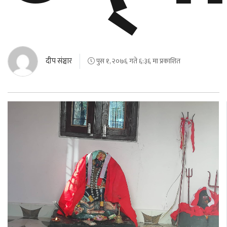
दीप संञ्चार
पुस १, २०७६ गते ६:३६ मा प्रकाशित