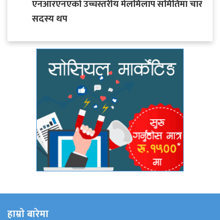
एनआरएनएको उच्चस्तरीय मेलमिलाप समितिमा चार
सदस्य थप
हाम्राे बारेमा