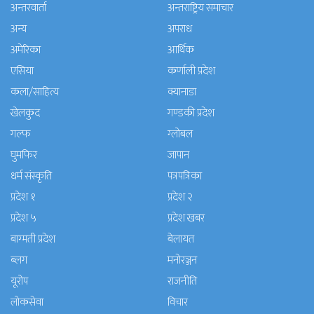
अन्तरवार्ता
अन्तराष्ट्रिय समाचार
अन्य
अपराध
अमेरिका
आर्थिक
एसिया
कर्णाली प्रदेश
कला/साहित्य
क्यानाडा
खेलकुद
गण्डकी प्रदेश
गल्फ
ग्लोबल
घुमफिर
जापान
धर्म संस्कृति
पत्रपत्रिका
प्रदेश १
प्रदेश २
प्रदेश ५
प्रदेश खबर
बाग्मती प्रदेश
बेलायत
ब्लग
मनाेरञ्जन
यूरोप
राजनीति
लोकसेवा
विचार