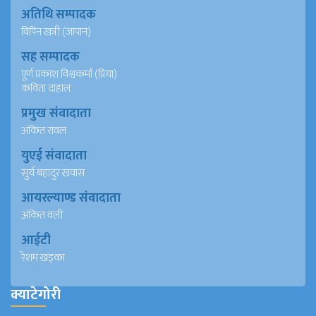
अतिथि सम्पादक
विपिन खत्री (जापान)
सह सम्पादक
पूर्ण प्रकाश विश्वकर्मा (प्रिया)
कविता दाहाल
प्रमुख संवादाता
अंकित रावल
युएई संवादाता
सुर्य बहादुर खवास
आयरल्याण्ड संवादाता
अंकित वली
आईटी
रेशम खड्का
क्याटेगोरी