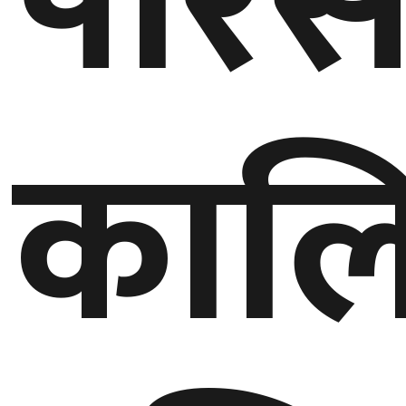
परिस
घुमफिर
ब्लग
काल
कला/
साहित्य
ग्लोबल
गल्फ
अमेरिका
एसिया
यूरोप