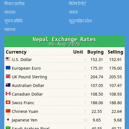
विचार/आलेख
विशेष रिपोर्ट
समाचार
समाज
सुचना प्रविधि
सुदूरपश्चिम प्रदेश
स्वास्थ्य