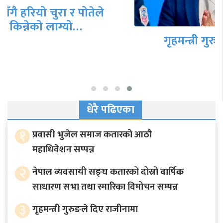
गृहमन्त्री गुरुङले दिए राजीनामा
धेरै पढिएका
१
प्रवासी भुजेल समाज कतारको आठाै
महाधिवेशन सप्पन्न
२
नेपाल व्यवसायी सङ्घ कतारको दोस्रो वार्षिक
साधारण सभा तथा स्मारिका विमोचन सम्पन्न
३
गृहमन्त्री गुरुङले दिए राजीनामा