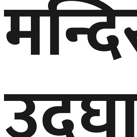
मन्दि
बेलायत
जापान
क्यानाडा
अन्य
उद्घ