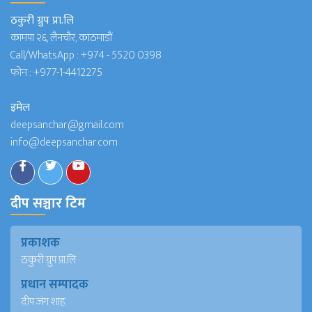
ठकुरी ग्रुप प्रा.लि
कामपा २६, लैनचौर, काठमाडौं
Call/WhatsApp :
+974 - 5520 0398
फोन :
+977-1-4412275
इमेल
deepsanchar@gmail.com
info@deepsanchar.com
दीप सञ्चार टिम
प्रकाशक
ठकुरी ग्रुप प्रा.लि
प्रधान सम्पादक
दीप जंग शाह