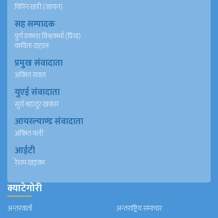
विपिन खत्री (जापान)
सह सम्पादक
पूर्ण प्रकाश विश्वकर्मा (प्रिया)
कविता दाहाल
प्रमुख संवादाता
अंकित रावल
युएई संवादाता
सुर्य बहादुर खवास
आयरल्याण्ड संवादाता
अंकित वली
आईटी
रेशम खड्का
क्याटेगोरी
अन्तरवार्ता
अन्तराष्ट्रिय समाचार