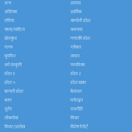
अन्य
अपराध
अमेरिका
आर्थिक
एसिया
कर्णाली प्रदेश
कला/साहित्य
क्यानाडा
खेलकुद
गण्डकी प्रदेश
गल्फ
ग्लोबल
घुमफिर
जापान
धर्म संस्कृति
पत्रपत्रिका
प्रदेश १
प्रदेश २
प्रदेश ५
प्रदेश खबर
बाग्मती प्रदेश
बेलायत
ब्लग
मनाेरञ्जन
यूरोप
राजनीति
लोकसेवा
विचार
विचार/आलेख
विशेष रिपोर्ट