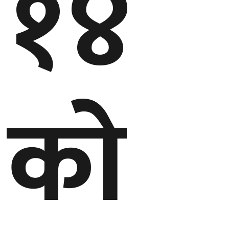
१४
बेलायत
जापान
क्यानाडा
को
अन्य