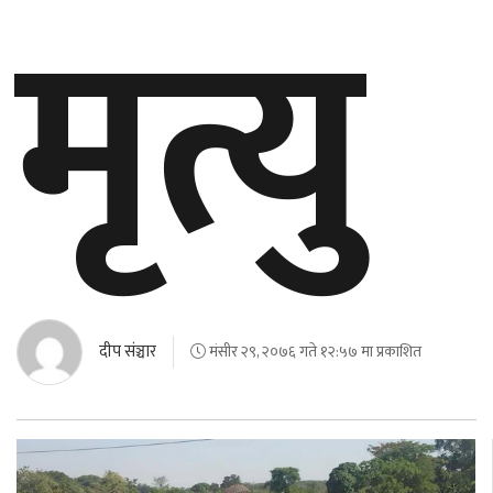
मृत्यु
दीप संञ्चार
मंसीर २९, २०७६ गते १२:५७ मा प्रकाशित