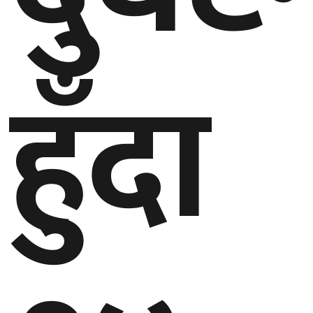
घुमफिर
हुँदा
ब्लग
कला/
साहित्य
ग्लोबल
गल्फ
अमेरिका
एसिया
यूरोप