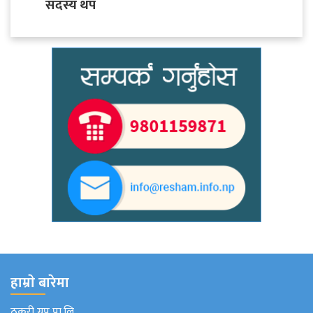
सदस्य थप
हाम्राे बारेमा
ठकुरी ग्रुप प्रा.लि