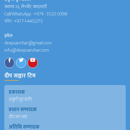
कामपा २६, लैनचौर, काठमाडौं
Call/WhatsApp :
+974 - 5520 0398
फोन :
+977-1-4412275
इमेल
deepsanchar@gmail.com
info@deepsanchar.com
दीप सञ्चार टिम
प्रकाशक
ठकुरी ग्रुप प्रा.लि
प्रधान सम्पादक
दीप जंग शाह
अतिथि सम्पादक