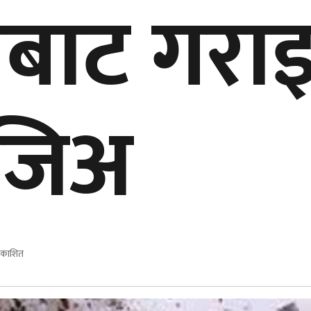
ोलबाट गर
्रजिअ
्रकाशित