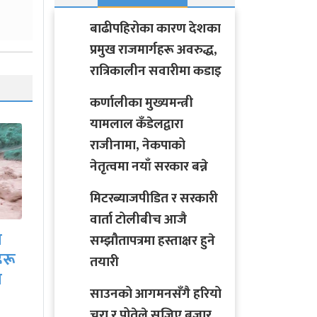
बाढीपहिरोका कारण देशका
प्रमुख राजमार्गहरू अवरुद्ध,
रात्रिकालीन सवारीमा कडाइ
कर्णालीका मुख्यमन्त्री
यामलाल कँडेलद्वारा
राजीनामा, नेकपाको
नेतृत्वमा नयाँ सरकार बन्ने
मिटरब्याजपीडित र सरकारी
वार्ता टोलीबीच आजै
साउनको आगमनसँगै
सम्झौतापत्रमा हस्ताक्षर हुने
ीच
हरियो चुरा र पोतेले सजिए
तयारी
बजार, किन्नेको लाग्यो…
साउनको आगमनसँगै हरियो
चुरा र पोतेले सजिए बजार,