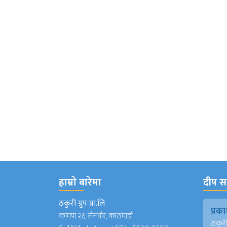
हाम्राे बारेमा
दीप सञ
ठकुरी ग्रुप प्रा.लि
प्र
कामपा २६, लैनचौर, काठमाडौं
ठकुरी ग