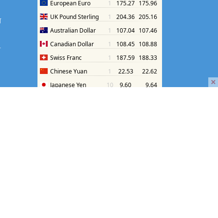
श
श
×