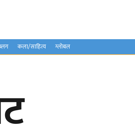
ब्लग
कला/साहित्य
ग्लोबल
ोट