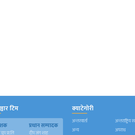
्चार टिम
क्याटेगोरी
अन्तरवार्ता
अन्तराष्ट्रिय 
काशक
प्रधान सम्पादक
अन्य
अपराध
्रुप प्रा.लि
दीप जंग शाह