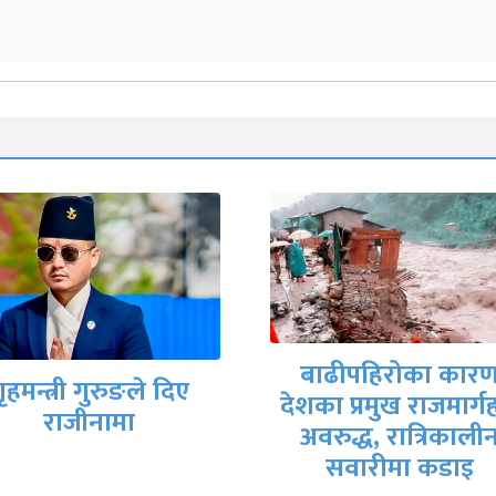
मिटरब्याजपीडित र
बाढीपहिरोका कारण
सरकारी वार्ता टोलीब
का प्रमुख राजमार्गहरू
आजै सम्झौतापत्रमा
अवरुद्ध, रात्रिकालीन
हस्ताक्षर हुने तयारी
सवारीमा कडाइ