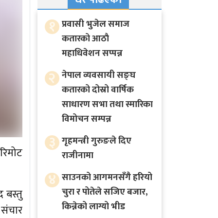
१
प्रवासी भुजेल समाज
कतारको आठाै
महाधिवेशन सप्पन्न
२
नेपाल व्यवसायी सङ्घ
कतारको दोस्रो वार्षिक
साधारण सभा तथा स्मारिका
विमोचन सम्पन्न
३
गृहमन्त्री गुरुङले दिए
रिमोट
राजीनामा
४
साउनको आगमनसँगै हरियो
चुरा र पोतेले सजिए बजार,
 बस्तु
किन्नेको लाग्यो भीड
 संचार