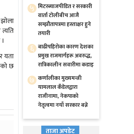
५
मिटरब्याजपीडित र सरकारी
वार्ता टोलीबीच आजै
े झोला
सम्झौतापत्रमा हस्ताक्षर हुने
 त्यति
तयारी
 ।
६
बाढीपहिरोका कारण देशका
तर यता
प्रमुख राजमार्गहरू अवरुद्ध,
रात्रिकालीन सवारीमा कडाइ
ाएको छ
७
कर्णालीका मुख्यमन्त्री
यामलाल कँडेलद्वारा
राजीनामा, नेकपाको
नेतृत्वमा नयाँ सरकार बन्ने
ताजा अपडेट