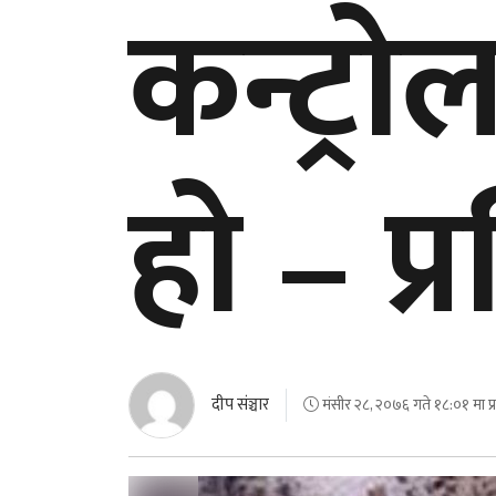
कन्ट्र
हो – प
दीप संञ्चार
मंसीर २८, २०७६ गते १८:०१ मा प