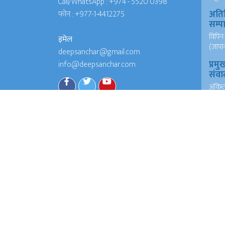
Call/WhatsApp :
+974 - 5520 0398
अति
फोन :
+977-1-4412275
सम्
विपिन 
इमेल
(जापा
deepsanchar@gmail.com
प्रमु
info@deepsanchar.com
संवा
अंकि
आयरल
संवा
अंकि