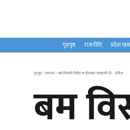
गृहपृष्ठ
राजनीति
प्रदेश ख
गृहपृष्ठ
∕
समाचार
∕
बम विस्फोट रिमोट कन्ट्रोलबाट गराइएको हो – प्रजिअ
बम विस