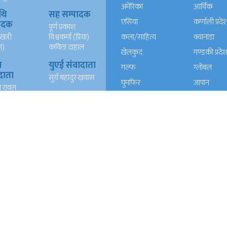
अमेरिका
आर्थिक
थि
सह सम्पादक
एसिया
कर्णाली प्रदे
पादक
पूर्ण प्रकाश
खत्री
विश्वकर्मा (प्रिया)
कला/साहित्य
क्यानाडा
न)
कविता दाहाल
खेलकुद
गण्डकी प्रदे
ख
युएई संवादाता
गल्फ
ग्लोबल
दाता
सुर्य बहादुर खवास
घुमफिर
जापान
त रावल
धर्म संस्कृति
पत्रपत्रिका
्याण्ड
आईटी
प्रदेश १
प्रदेश २
दाता
रेशम खड्का
त वली
प्रदेश ५
प्रदेश खबर
बाग्मती प्रदेश
बेलायत
ब्लग
मनाेरञ्जन
यूरोप
राजनीति
लोकसेवा
विचार
विचार/आलेख
विशेष रिपोर्ट
समाचार
समाज