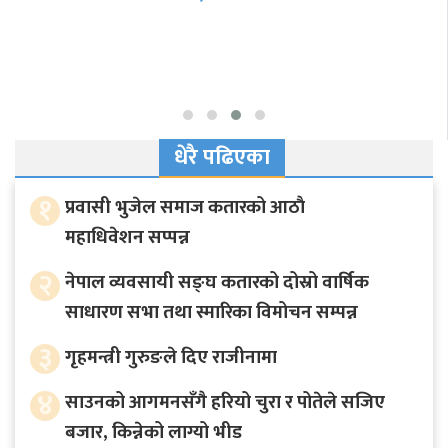
गृहमन्त्री गुरुङले दिए राजीनामा
धेरै पढिएका
१
प्रवासी भुजेल समाज कतारको आठाै
महाधिवेशन सप्पन्न
२
नेपाल व्यवसायी सङ्घ कतारको दोस्रो वार्षिक
साधारण सभा तथा स्मारिका विमोचन सम्पन्न
३
गृहमन्त्री गुरुङले दिए राजीनामा
४
साउनको आगमनसँगै हरियो चुरा र पोतेले सजिए
बजार, किन्नेको लाग्यो भीड