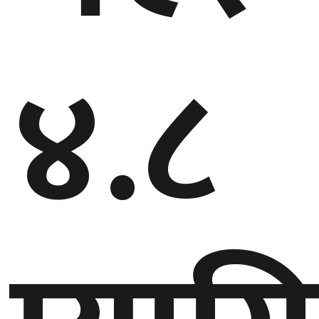
घुमफिर
४‍.८
ब्लग
कला/
साहित्य
ग्लोबल
गल्फ
अमेरिका
एसिया
यूरोप