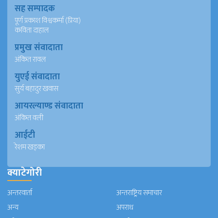
सह सम्पादक
पूर्ण प्रकाश विश्वकर्मा (प्रिया)
कविता दाहाल
प्रमुख संवादाता
अंकित रावल
युएई संवादाता
सुर्य बहादुर खवास
आयरल्याण्ड संवादाता
अंकित वली
आईटी
रेशम खड्का
क्याटेगोरी
अन्तरवार्ता
अन्तराष्ट्रिय समाचार
अन्य
अपराध