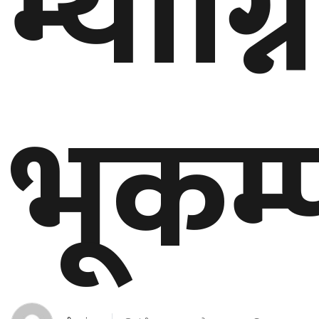
म्याग्
बेलायत
जापान
भूकम्
क्यानाडा
अन्य