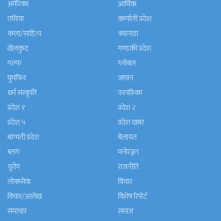
अमेरिका
आर्थिक
एसिया
कर्णाली प्रदेश
कला/साहित्य
क्यानाडा
खेलकुद
गण्डकी प्रदेश
गल्फ
ग्लोबल
घुमफिर
जापान
धर्म संस्कृति
पत्रपत्रिका
प्रदेश १
प्रदेश २
प्रदेश ५
प्रदेश खबर
बाग्मती प्रदेश
बेलायत
ब्लग
मनाेरञ्जन
यूरोप
राजनीति
लोकसेवा
विचार
विचार/आलेख
विशेष रिपोर्ट
समाचार
समाज