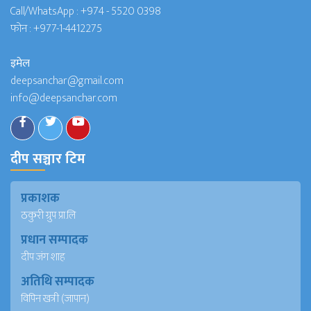
Call/WhatsApp :
+974 - 5520 0398
फोन :
+977-1-4412275
इमेल
deepsanchar@gmail.com
info@deepsanchar.com
दीप सञ्चार टिम
प्रकाशक
ठकुरी ग्रुप प्रा.लि
प्रधान सम्पादक
दीप जंग शाह
अतिथि सम्पादक
विपिन खत्री (जापान)