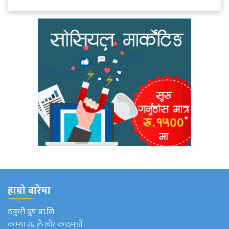
हाम्राे बारेमा
ठकुरी ग्रुप प्रा.लि
कामपा २६, लैनचौर, काठमाडौं