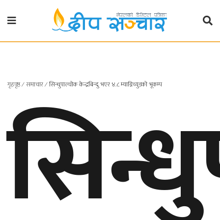
गृहपृष्ठ
राजनीति
गृहपृष्ठ
∕
समाचार
∕
सिन्धुपाल्चोक केन्द्रबिन्दु भएर ४‍.८ म्याग्निच्युडको भूकम्प
सिन्ध
प्रदेश
खबर
प्रदेश
१
प्रदेश
२
बाग्मती
प्रदेश