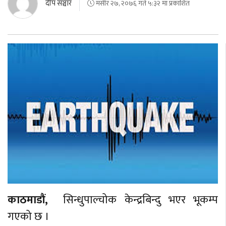
दीप संञ्चार
मंसीर २७, २०७६ गते ५:३२ मा प्रकाशित
काठमाडौं,
सिन्धुपाल्चोक केन्द्रबिन्दु भएर भूकम्प
गएको छ ।