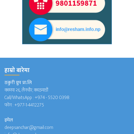
हाम्राे बारेमा
ठकुरी ग्रुप प्रा.लि
कामपा २६, लैनचौर, काठमाडौं
Call/WhatsApp :
+974 - 5520 0398
फोन :
+977-1-4412275
इमेल
deepsanchar@gmail.com