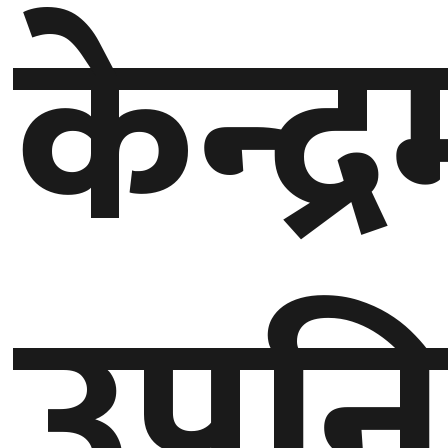
केन्द्
बेलायत
जापान
क्यानाडा
अन्य
उपनि