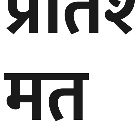
प्रत
मत