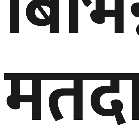
बिभिन
घुमफिर
ब्लग
मतद
कला/
साहित्य
ग्लोबल
गल्फ
अमेरिका
एसिया
यूरोप