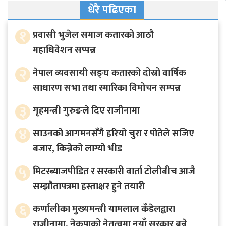
धेरै पढिएका
१
प्रवासी भुजेल समाज कतारको आठाै
महाधिवेशन सप्पन्न
२
नेपाल व्यवसायी सङ्घ कतारको दोस्रो वार्षिक
साधारण सभा तथा स्मारिका विमोचन सम्पन्न
३
गृहमन्त्री गुरुङले दिए राजीनामा
४
साउनको आगमनसँगै हरियो चुरा र पोतेले सजिए
बजार, किन्नेको लाग्यो भीड
५
मिटरब्याजपीडित र सरकारी वार्ता टोलीबीच आजै
सम्झौतापत्रमा हस्ताक्षर हुने तयारी
६
कर्णालीका मुख्यमन्त्री यामलाल कँडेलद्वारा
राजीनामा, नेकपाको नेतृत्वमा नयाँ सरकार बन्ने