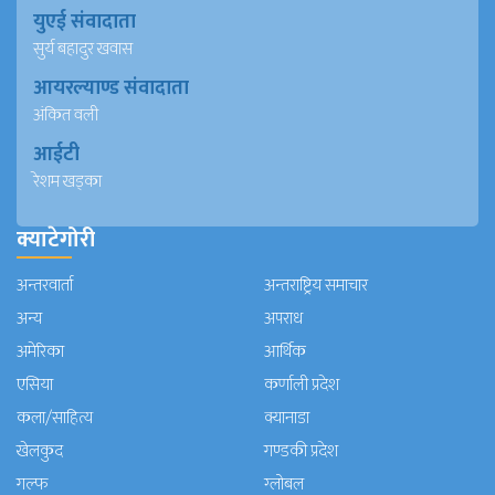
युएई संवादाता
सुर्य बहादुर खवास
आयरल्याण्ड संवादाता
अंकित वली
आईटी
रेशम खड्का
क्याटेगोरी
अन्तरवार्ता
अन्तराष्ट्रिय समाचार
अन्य
अपराध
अमेरिका
आर्थिक
एसिया
कर्णाली प्रदेश
कला/साहित्य
क्यानाडा
खेलकुद
गण्डकी प्रदेश
गल्फ
ग्लोबल