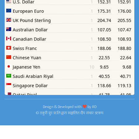
Design & Developed with
by
RD
© ठकुरी ग्रुप प्रा.लि द्वारा सञ्चालित दीप संचार डटकम