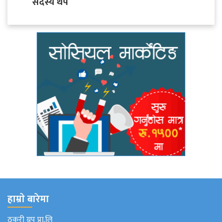
सदस्य थप
हाम्राे बारेमा
ठकुरी ग्रुप प्रा.लि