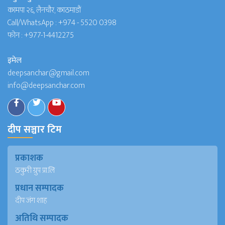
कामपा २६, लैनचौर, काठमाडौं
Call/WhatsApp :
+974 - 5520 0398
फोन :
+977-1-4412275
इमेल
deepsanchar@gmail.com
info@deepsanchar.com
दीप सञ्चार टिम
प्रकाशक
ठकुरी ग्रुप प्रा.लि
प्रधान सम्पादक
दीप जंग शाह
अतिथि सम्पादक