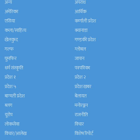
अन्य
अपराध
अमेरिका
आर्थिक
एसिया
कर्णाली प्रदेश
कला/साहित्य
क्यानाडा
खेलकुद
गण्डकी प्रदेश
गल्फ
ग्लोबल
घुमफिर
जापान
धर्म संस्कृति
पत्रपत्रिका
प्रदेश १
प्रदेश २
प्रदेश ५
प्रदेश खबर
बाग्मती प्रदेश
बेलायत
ब्लग
मनाेरञ्जन
यूरोप
राजनीति
लोकसेवा
विचार
विचार/आलेख
विशेष रिपोर्ट