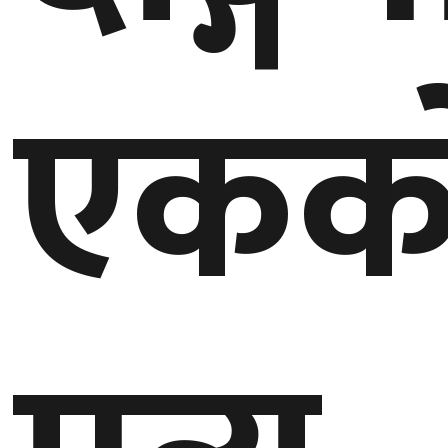
एकक
घुमफिर
ब्लग
कला/
साहित्य
ग्लोबल
गल्फ
अमेरिका
एसिया
यूरोप