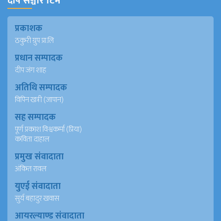
दीप सञ्चार टिम
प्रकाशक
ठकुरी ग्रुप प्रा.लि
प्रधान सम्पादक
दीप जंग शाह
अतिथि सम्पादक
विपिन खत्री (जापान)
सह सम्पादक
पूर्ण प्रकाश विश्वकर्मा (प्रिया)
कविता दाहाल
प्रमुख संवादाता
अंकित रावल
युएई संवादाता
सुर्य बहादुर खवास
आयरल्याण्ड संवादाता