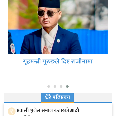
गृहमन्त्री गुरुङले दिए राजीनामा
धेरै पढिएका
१
प्रवासी भुजेल समाज कतारको आठाै