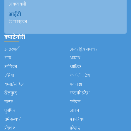
अंकित वली
आईटी
रेशम खड्का
क्याटेगोरी
अन्तरवार्ता
अन्तराष्ट्रिय समाचार
अन्य
अपराध
अमेरिका
आर्थिक
एसिया
कर्णाली प्रदेश
कला/साहित्य
क्यानाडा
खेलकुद
गण्डकी प्रदेश
गल्फ
ग्लोबल
घुमफिर
जापान
धर्म संस्कृति
पत्रपत्रिका
प्रदेश १
प्रदेश २