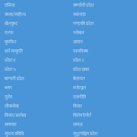
एसिया
कर्णाली प्रदेश
कला/साहित्य
क्यानाडा
खेलकुद
गण्डकी प्रदेश
गल्फ
ग्लोबल
घुमफिर
जापान
धर्म संस्कृति
पत्रपत्रिका
प्रदेश १
प्रदेश २
प्रदेश ५
प्रदेश खबर
बाग्मती प्रदेश
बेलायत
ब्लग
मनाेरञ्जन
यूरोप
राजनीति
लोकसेवा
विचार
विचार/आलेख
विशेष रिपोर्ट
समाचार
समाज
सुचना प्रविधि
सुदूरपश्चिम प्रदेश