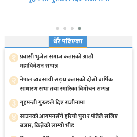
धेरै पढिएका
१
प्रवासी भुजेल समाज कतारको आठाै
महाधिवेशन सप्पन्न
२
नेपाल व्यवसायी सङ्घ कतारको दोस्रो वार्षिक
साधारण सभा तथा स्मारिका विमोचन सम्पन्न
३
गृहमन्त्री गुरुङले दिए राजीनामा
४
साउनको आगमनसँगै हरियो चुरा र पोतेले सजिए
बजार, किन्नेको लाग्यो भीड