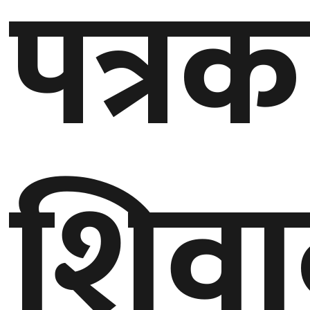
पत्रक
बेलायत
जापान
क्यानाडा
अन्य
शिवा