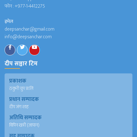
फोन :
+977-1-4412275
इमेल
deepsanchar@gmail.com
info@deepsanchar.com
दीप सञ्चार टिम
प्रकाशक
ठकुरी ग्रुप प्रा.लि
प्रधान सम्पादक
दीप जंग शाह
अतिथि सम्पादक
विपिन खत्री (जापान)
सह सम्पादक