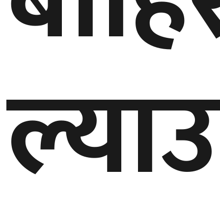
बाहि
घुमफिर
ब्लग
ल्याउ
कला/
साहित्य
ग्लोबल
गल्फ
अमेरिका
एसिया
यूरोप