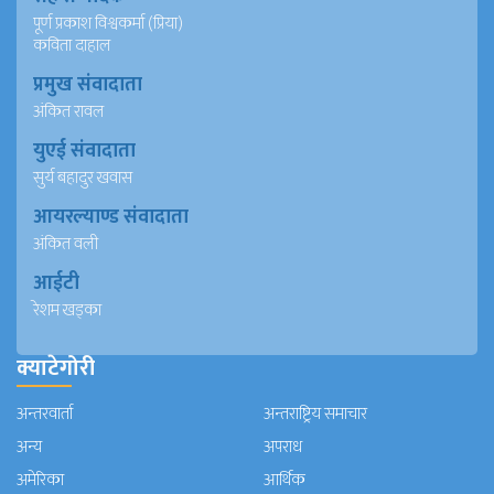
पूर्ण प्रकाश विश्वकर्मा (प्रिया)
कविता दाहाल
प्रमुख संवादाता
अंकित रावल
युएई संवादाता
सुर्य बहादुर खवास
आयरल्याण्ड संवादाता
अंकित वली
आईटी
रेशम खड्का
क्याटेगोरी
अन्तरवार्ता
अन्तराष्ट्रिय समाचार
अन्य
अपराध
अमेरिका
आर्थिक