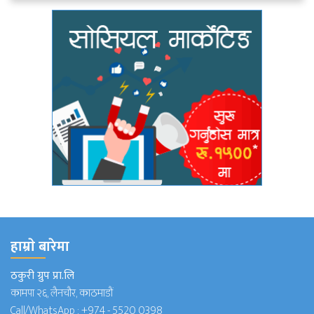
हाम्राे बारेमा
ठकुरी ग्रुप प्रा.लि
कामपा २६, लैनचौर, काठमाडौं
Call/WhatsApp :
+974 - 5520 0398