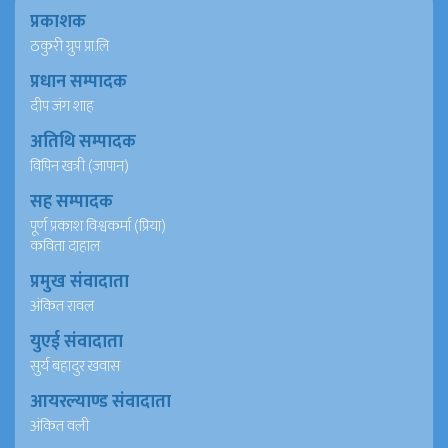
प्रकाशक
ठकुरी ग्रुप प्रा.लि
प्रधान सम्पादक
दीप जंग शाह
अतिथि सम्पादक
विपिन खत्री (जापान)
सह सम्पादक
पूर्ण प्रकाश विश्वकर्मा (प्रिया)
कविता दाहाल
प्रमुख संवादाता
अंकित रावल
युएई संवादाता
सुर्य बहादुर खवास
आयरल्याण्ड संवादाता
अंकित वली