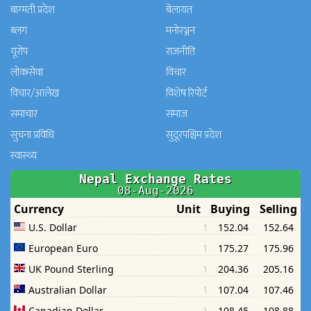
बाग्मती प्रदेश
बेलायत
ब्लग
मनाेरञ्जन
यूरोप
राजनीति
लोकसेवा
विचार
विचार/आलेख
विशेष रिपोर्ट
समाचार
समाज
सुचना प्रविधि
सुदूरपश्चिम प्रदेश
स्वास्थ्य