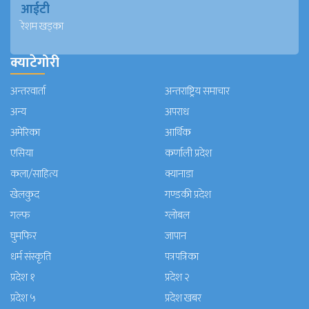
आईटी
रेशम खड्का
क्याटेगोरी
अन्तरवार्ता
अन्तराष्ट्रिय समाचार
अन्य
अपराध
अमेरिका
आर्थिक
एसिया
कर्णाली प्रदेश
कला/साहित्य
क्यानाडा
खेलकुद
गण्डकी प्रदेश
गल्फ
ग्लोबल
घुमफिर
जापान
धर्म संस्कृति
पत्रपत्रिका
प्रदेश १
प्रदेश २
प्रदेश ५
प्रदेश खबर