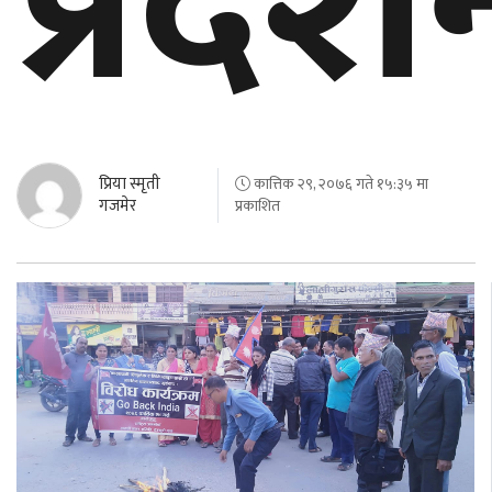
प्रदर्श
बेलायत
जापान
क्यानाडा
प्रिया स्मृती
कात्तिक २९, २०७६ गते १५:३५ मा
अन्य
गजमेर
प्रकाशित