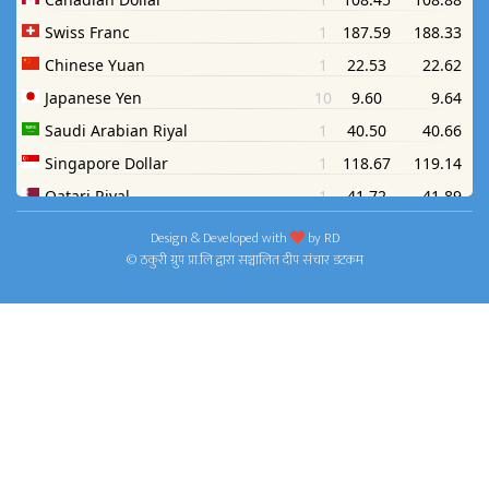
Design & Developed with
by
RD
© ठकुरी ग्रुप प्रा.लि द्वारा सञ्चालित दीप संचार डटकम