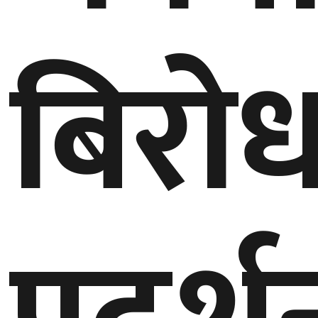
बिरो
घुमफिर
ब्लग
कला/
साहित्य
ग्लोबल
गल्फ
अमेरिका
एसिया
यूरोप