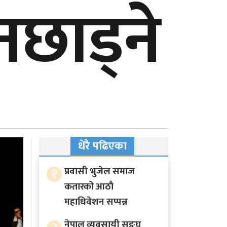
छाड्ने
धेरै पढिएका
१
प्रवासी भुजेल समाज
कतारको आठाै
महाधिवेशन सप्पन्न
नेपाल व्यवसायी सङ्घ