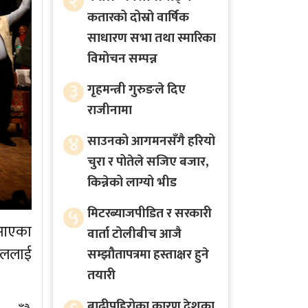
२
कतारको दोस्रो वार्षिक
साधारण सभा तथा स्मारिका
विमोचन सम्पन्न
३
गृहमन्त्री गुरुङले दिए
राजीनामा
४
साउनको आगमनसँगै हरियो
चुरा र पोतेले सजिए बजार,
किन्नेको लाग्यो भीड
५
मिटरब्याजपीडित र सरकारी
ै आएका
वार्ता टोलीबीच आजै
काललाई
सम्झौतापत्रमा हस्ताक्षर हुने
तयारी
बाढीपहिरोका कारण देशका