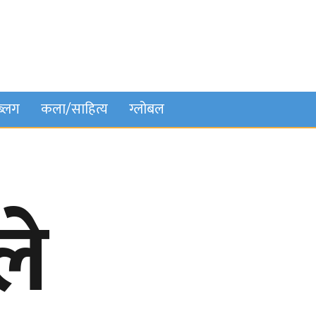
ब्लग
कला/साहित्य
ग्लोबल
ले