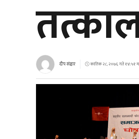
तत्काल
दीप संञ्चार
कात्तिक २८, २०७६ गते १४:५१ मा