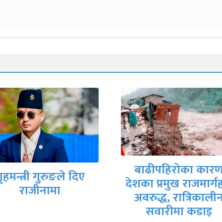
मिटरब्याजपीडित र
बाढीपहिरोका कारण
सरकारी वार्ता टोलीब
का प्रमुख राजमार्गहरू
आजै सम्झौतापत्रमा
अवरुद्ध, रात्रिकालीन
हस्ताक्षर हुने तयारी
सवारीमा कडाइ