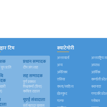
्चार टिम
क्याटेगोरी
अन्तरवार्ता
अन्तराष्ट्रिय 
काशक
प्रधान सम्पादक
अन्य
अपराध
्रुप प्रा.लि
दीप जंग शाह
अमेरिका
आर्थिक
थि
सह सम्पादक
एसिया
कर्णाली प्रदे
पादक
पूर्ण प्रकाश
खत्री
विश्वकर्मा (प्रिया)
कला/साहित्य
क्यानाडा
न)
कविता दाहाल
खेलकुद
गण्डकी प्रदे
ख
युएई संवादाता
गल्फ
ग्लोबल
दाता
सुर्य बहादुर खवास