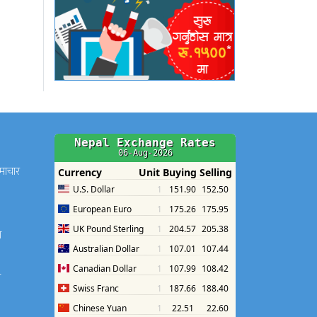
समाचार
श
श