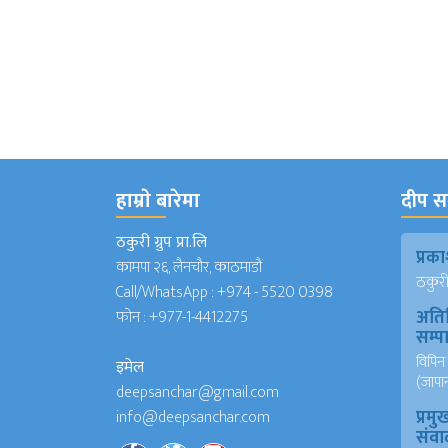
हाम्राे बारेमा
दीप सञ
ठकुरी ग्रुप प्रा.लि
प्र
कामपा २६, लैनचौर, काठमाडौं
ठकुरी ग
Call/WhatsApp :
+974 - 5520 0398
अति
फोन :
+977-1-4412275
सम्
विपिन 
इमेल
(जापा
deepsanchar@gmail.com
प्रमु
info@deepsanchar.com
संवा