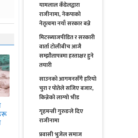
यामलाल कँडेलद्वारा
राजीनामा, नेकपाको
नेतृत्वमा नयाँ सरकार बन्ने
मिटरब्याजपीडित र सरकारी
वार्ता टोलीबीच आजै
सम्झौतापत्रमा हस्ताक्षर हुने
तयारी
साउनको आगमनसँगै हरियो
चुरा र पोतेले सजिए बजार,
किन्नेको लाग्यो भीड
साउनको आगमनसँगै
ीच
हरियो चुरा र पोतेले सजिए
गृहमन्त्री गुरुङले दिए
बजार, किन्नेको लाग्यो…
राजीनामा
प्रवासी भुजेल समाज