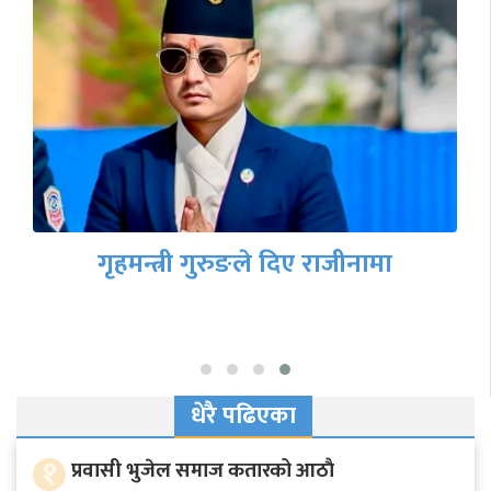
गृहमन्त्री गुरुङले दिए राजीनामा
धेरै पढिएका
१
प्रवासी भुजेल समाज कतारको आठाै