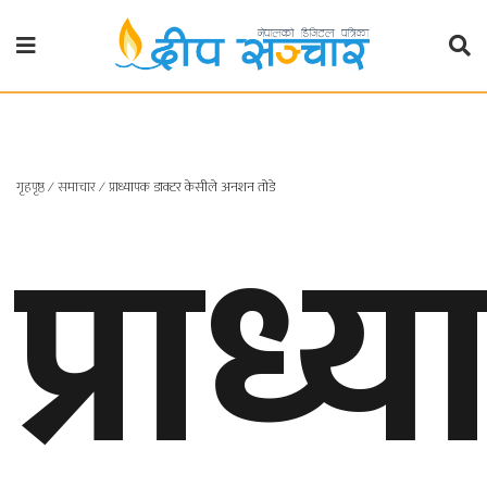
गृहपृष्ठ
राजनीति
गृहपृष्ठ
∕
समाचार
∕
प्राध्यापक डाक्टर केसीले अनशन तोडे
प्राध्
प्रदेश
खबर
प्रदेश
१
प्रदेश
२
बाग्मती
प्रदेश