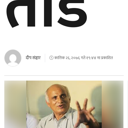
तोडे
बेलायत
जापान
क्यानाडा
अन्य
दीप संञ्चार
कात्तिक २६, २०७६ गते १९:४४ मा प्रकाशित