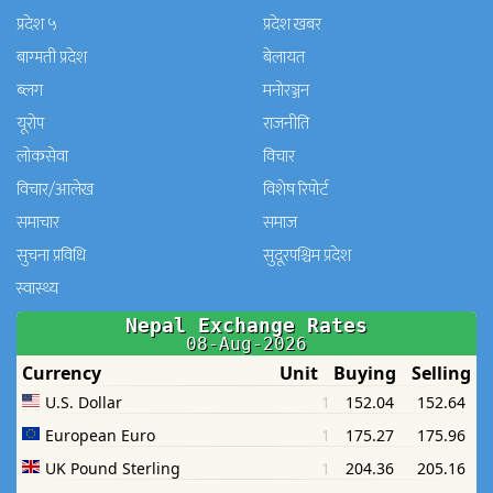
प्रदेश ५
प्रदेश खबर
बाग्मती प्रदेश
बेलायत
ब्लग
मनाेरञ्जन
यूरोप
राजनीति
लोकसेवा
विचार
विचार/आलेख
विशेष रिपोर्ट
समाचार
समाज
सुचना प्रविधि
सुदूरपश्चिम प्रदेश
स्वास्थ्य