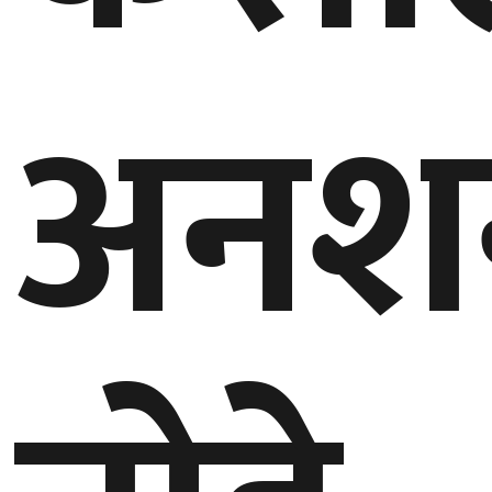
घुमफिर
अनश
ब्लग
कला/
साहित्य
ग्लोबल
गल्फ
अमेरिका
एसिया
यूरोप