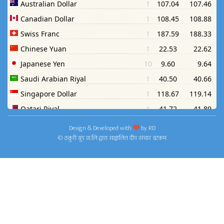
Design & Developed with
by
RD
© ठकुरी ग्रुप प्रा.लि द्वारा सञ्चालित दीप संचार डटकम