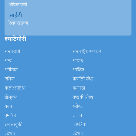
अंकित वली
आईटी
रेशम खड्का
क्याटेगोरी
अन्तरवार्ता
अन्तराष्ट्रिय समाचार
अन्य
अपराध
अमेरिका
आर्थिक
एसिया
कर्णाली प्रदेश
कला/साहित्य
क्यानाडा
खेलकुद
गण्डकी प्रदेश
गल्फ
ग्लोबल
घुमफिर
जापान
धर्म संस्कृति
पत्रपत्रिका
प्रदेश १
प्रदेश २