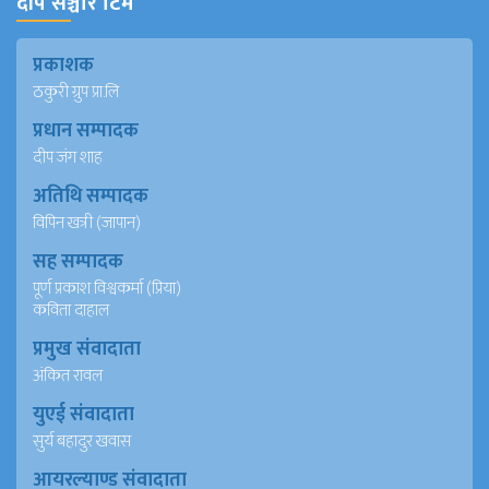
दीप सञ्चार टिम
प्रकाशक
ठकुरी ग्रुप प्रा.लि
प्रधान सम्पादक
दीप जंग शाह
अतिथि सम्पादक
विपिन खत्री (जापान)
सह सम्पादक
पूर्ण प्रकाश विश्वकर्मा (प्रिया)
कविता दाहाल
प्रमुख संवादाता
अंकित रावल
युएई संवादाता
सुर्य बहादुर खवास
आयरल्याण्ड संवादाता