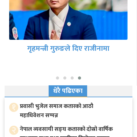
गृहमन्त्री गुरुङले दिए राजीनामा
धेरै पढिएका
१
प्रवासी भुजेल समाज कतारको आठाै
महाधिवेशन सप्पन्न
२
नेपाल व्यवसायी सङ्घ कतारको दोस्रो वार्षिक