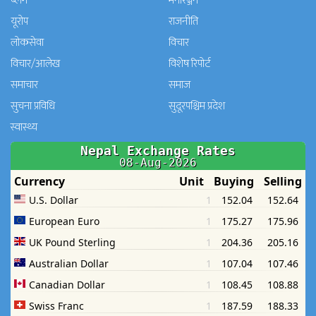
ब्लग
मनाेरञ्जन
यूरोप
राजनीति
लोकसेवा
विचार
विचार/आलेख
विशेष रिपोर्ट
समाचार
समाज
सुचना प्रविधि
सुदूरपश्चिम प्रदेश
स्वास्थ्य