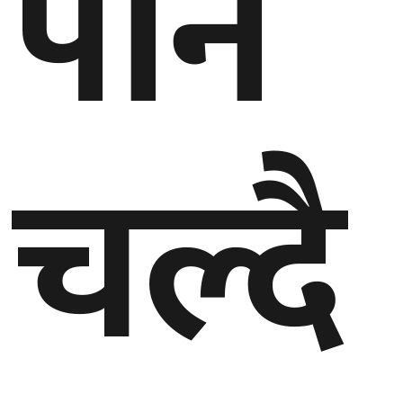
पनि
बेलायत
जापान
क्यानाडा
चल्दै
अन्य