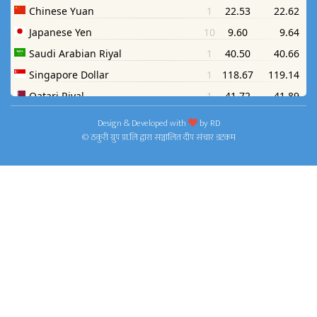
Design & Developed with
by
RD
© ठकुरी ग्रुप प्रा.लि द्वारा सञ्चालित दीप संचार डटकम