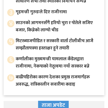
साधारण सभा तथा स्मारिका विमोचन सम्पन्न
३
गृहमन्त्री गुरुङले दिए राजीनामा
४
साउनको आगमनसँगै हरियो चुरा र पोतेले सजिए
बजार, किन्नेको लाग्यो भीड
५
मिटरब्याजपीडित र सरकारी वार्ता टोलीबीच आजै
सम्झौतापत्रमा हस्ताक्षर हुने तयारी
६
कर्णालीका मुख्यमन्त्री यामलाल कँडेलद्वारा
राजीनामा, नेकपाको नेतृत्वमा नयाँ सरकार बन्ने
७
बाढीपहिरोका कारण देशका प्रमुख राजमार्गहरू
अवरुद्ध, रात्रिकालीन सवारीमा कडाइ
ताजा अपडेट