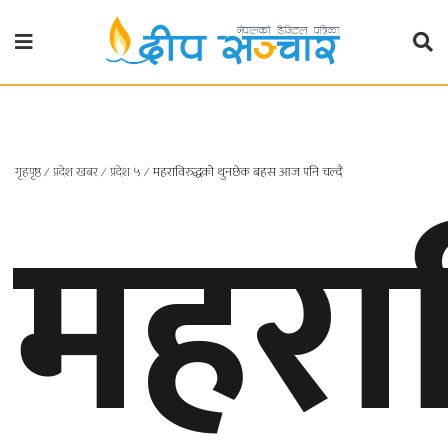
गृहपृष्ठ
राजनीति
गृहपृष्ठ
महराव
∕
प्रदेश खबर
∕
प्रदेश ५
∕
महराविरुद्धको थुनछेक बहस आज पनि चल्दै
प्रदेश
खबर
प्रदेश
१
प्रदेश
२
बाग्मती
प्रदेश