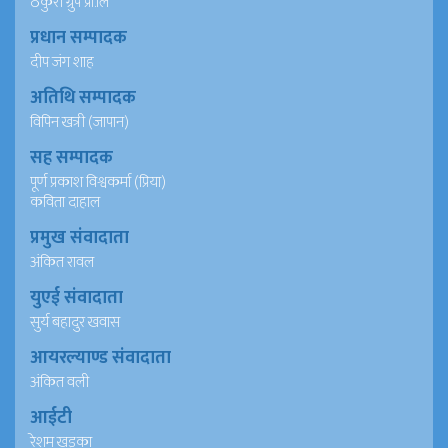
ठकुरी ग्रुप प्रा.लि
प्रधान सम्पादक
दीप जंग शाह
अतिथि सम्पादक
विपिन खत्री (जापान)
सह सम्पादक
पूर्ण प्रकाश विश्वकर्मा (प्रिया)
कविता दाहाल
प्रमुख संवादाता
अंकित रावल
युएई संवादाता
सुर्य बहादुर खवास
आयरल्याण्ड संवादाता
अंकित वली
आईटी
रेशम खड्का