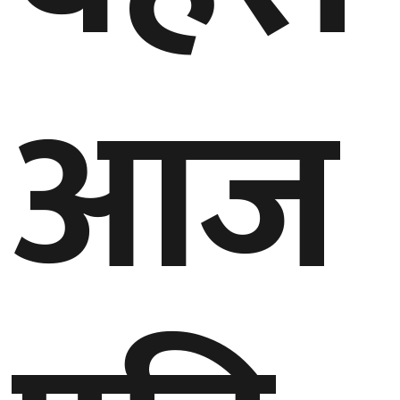
घुमफिर
आज
ब्लग
कला/
साहित्य
ग्लोबल
गल्फ
अमेरिका
एसिया
यूरोप