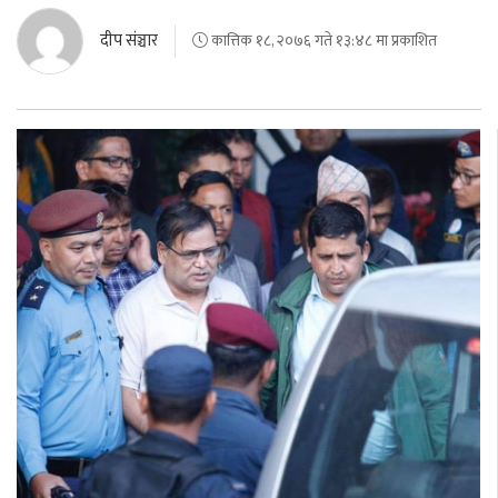
दीप संञ्चार
कात्तिक १८, २०७६ गते १३:४८ मा प्रकाशित