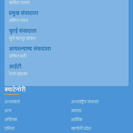
कविता दाहाल
प्रमुख संवादाता
अंकित रावल
युएई संवादाता
सुर्य बहादुर खवास
आयरल्याण्ड संवादाता
अंकित वली
आईटी
रेशम खड्का
क्याटेगोरी
अन्तरवार्ता
अन्तराष्ट्रिय समाचार
अन्य
अपराध
अमेरिका
आर्थिक
एसिया
कर्णाली प्रदेश