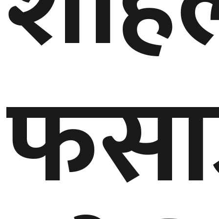
शाह
घुमफिर
ब्लग
फसा
कला/
साहित्य
ग्लोबल
गल्फ
अमेरिका
एसिया
यूरोप