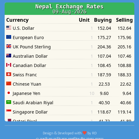
Design & Developed with
by
RD