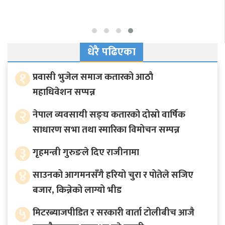
धेरै पढिएका
१
प्रवासी भुजेल समाज कतारको आठाै
महाधिवेशन सप्पन्न
२
नेपाल व्यवसायी सङ्घ कतारको दोस्रो वार्षिक
साधारण सभा तथा स्मारिका विमोचन सम्पन्न
३
गृहमन्त्री गुरुङले दिए राजीनामा
४
साउनको आगमनसँगै हरियो चुरा र पोतेले सजिए
बजार, किन्नेको लाग्यो भीड
५
मिटरब्याजपीडित र सरकारी वार्ता टोलीबीच आजै