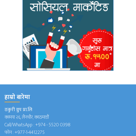
हाम्राे बारेमा
ठकुरी ग्रुप प्रा.लि
कामपा २६, लैनचौर, काठमाडौं
Call/WhatsApp :
+974 - 5520 0398
फोन :
+977-1-4412275