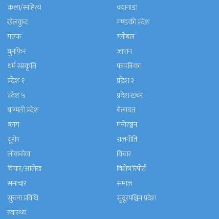
कला/साहित्य
क्यानाडा
खेलकुद
गण्डकी प्रदेश
गल्फ
ग्लोबल
घुमफिर
जापान
धर्म संस्कृति
पत्रपत्रिका
प्रदेश १
प्रदेश २
प्रदेश ५
प्रदेश खबर
बाग्मती प्रदेश
बेलायत
ब्लग
मनाेरञ्जन
यूरोप
राजनीति
लोकसेवा
विचार
विचार/आलेख
विशेष रिपोर्ट
समाचार
समाज
सुचना प्रविधि
सुदूरपश्चिम प्रदेश
स्वास्थ्य