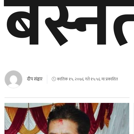
बस्ने
दीप संञ्चार
कात्तिक १५, २०७६ गते १५:५६ मा प्रकाशित