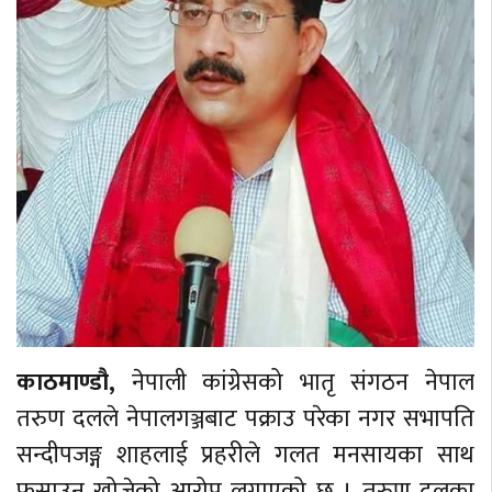
काठमाण्डौ,
नेपाली कांग्रेसको भातृ संगठन नेपाल
तरुण दलले नेपालगञ्जबाट पक्राउ परेका नगर सभापति
सन्दीपजङ्ग शाहलाई प्रहरीले गलत मनसायका साथ
फसाउन खोजेको आरोप लगाएको छ । तरुण दलका