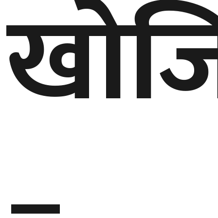
खोज
बेलायत
जापान
क्यानाडा
अन्य
–