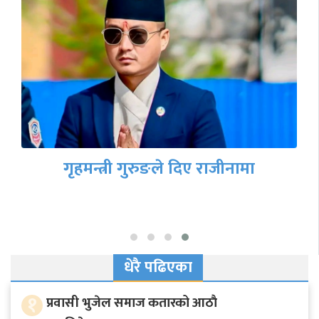
गृहमन्त्री गुरुङले दिए राजीनामा
धेरै पढिएका
१
प्रवासी भुजेल समाज कतारको आठाै