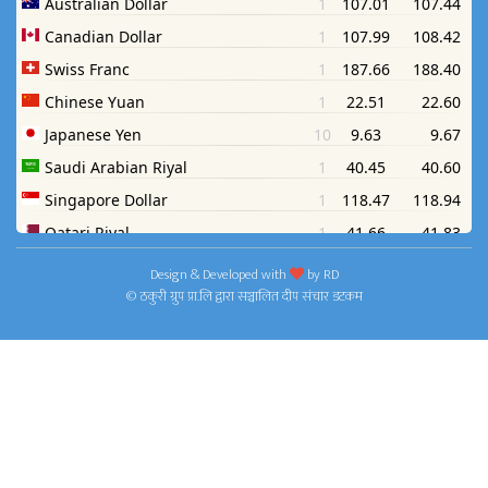
Design & Developed with
by
RD
© ठकुरी ग्रुप प्रा.लि द्वारा सञ्चालित दीप संचार डटकम