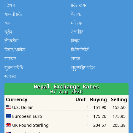
प्रदेश ५
प्रदेश खबर
बाग्मती प्रदेश
बेलायत
ब्लग
मनाेरञ्जन
यूरोप
राजनीति
लोकसेवा
विचार
विचार/आलेख
विशेष रिपोर्ट
समाचार
समाज
सुचना प्रविधि
सुदूरपश्चिम प्रदेश
स्वास्थ्य