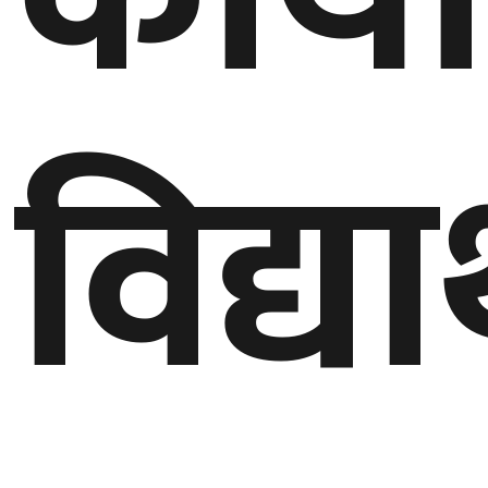
घुमफिर
विद्या
ब्लग
कला/
साहित्य
ग्लोबल
गल्फ
अमेरिका
एसिया
यूरोप