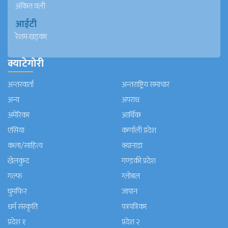
अंकित वली
आईटी
रेशम खड्का
क्याटेगोरी
अन्तरवार्ता
अन्तराष्ट्रिय समाचार
अन्य
अपराध
अमेरिका
आर्थिक
एसिया
कर्णाली प्रदेश
कला/साहित्य
क्यानाडा
खेलकुद
गण्डकी प्रदेश
गल्फ
ग्लोबल
घुमफिर
जापान
धर्म संस्कृति
पत्रपत्रिका
प्रदेश १
प्रदेश २