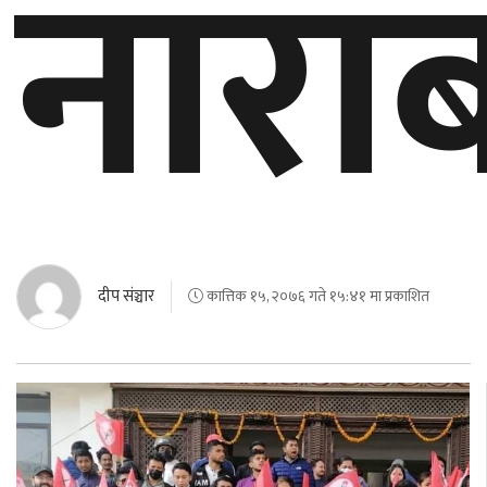
नारा
बेलायत
जापान
क्यानाडा
अन्य
दीप संञ्चार
कात्तिक १५, २०७६ गते १५:४१ मा प्रकाशित