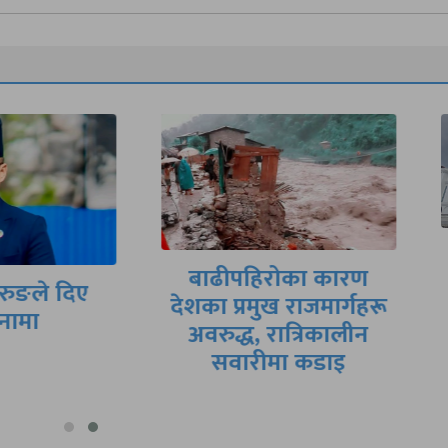
मिटरब्याजपीडित र
बाढीपहिरोका कारण
सरकारी वार्ता टोलीब
का प्रमुख राजमार्गहरू
आजै सम्झौतापत्रमा
अवरुद्ध, रात्रिकालीन
हस्ताक्षर हुने तयारी
सवारीमा कडाइ