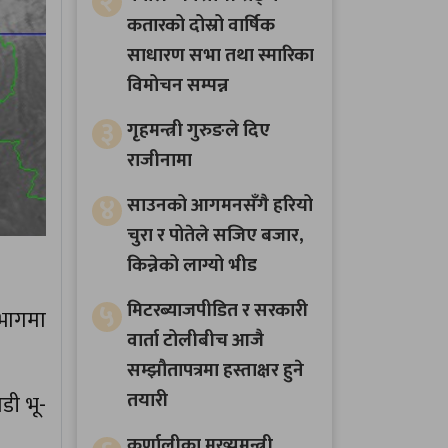
२
कतारको दोस्रो वार्षिक
साधारण सभा तथा स्मारिका
विमोचन सम्पन्न
३
गृहमन्त्री गुरुङले दिए
राजीनामा
४
साउनको आगमनसँगै हरियो
चुरा र पोतेले सजिए बजार,
किन्नेको लाग्यो भीड
५
मिटरब्याजपीडित र सरकारी
भागमा
वार्ता टोलीबीच आजै
सम्झौतापत्रमा हस्ताक्षर हुने
तयारी
डी भू-
कर्णालीका मुख्यमन्त्री