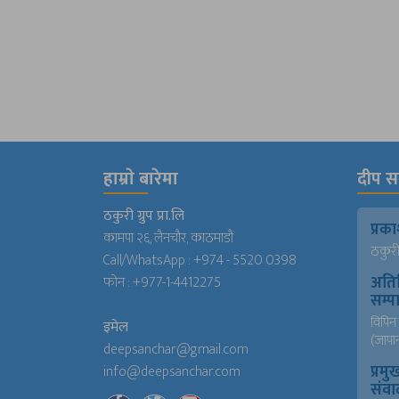
हाम्राे बारेमा
दीप सञ
ठकुरी ग्रुप प्रा.लि
प्र
कामपा २६, लैनचौर, काठमाडौं
ठकुरी ग
Call/WhatsApp :
+974 - 5520 0398
अति
फोन :
+977-1-4412275
सम्
विपिन 
इमेल
(जापा
deepsanchar@gmail.com
प्रमु
info@deepsanchar.com
संवा