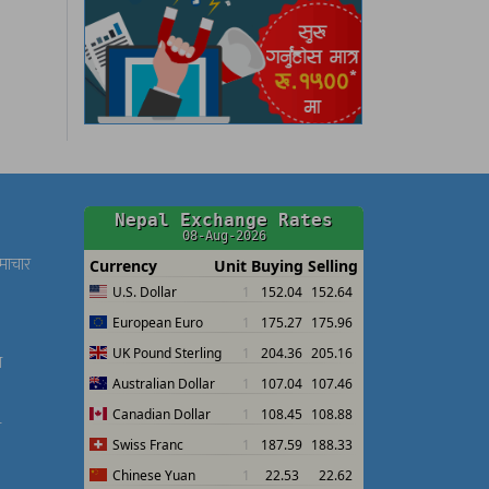
समाचार
श
श