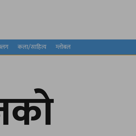
ब्लग
कला/साहित्य
ग्लोबल
जको