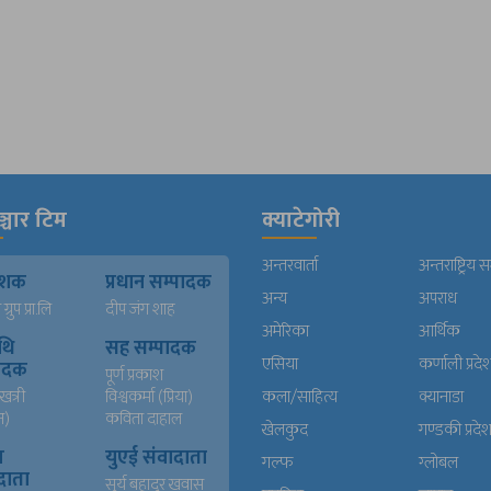
्चार टिम
क्याटेगोरी
अन्तरवार्ता
अन्तराष्ट्रिय 
काशक
प्रधान सम्पादक
अन्य
अपराध
्रुप प्रा.लि
दीप जंग शाह
अमेरिका
आर्थिक
थि
सह सम्पादक
एसिया
कर्णाली प्रदे
पादक
पूर्ण प्रकाश
खत्री
विश्वकर्मा (प्रिया)
कला/साहित्य
क्यानाडा
न)
कविता दाहाल
खेलकुद
गण्डकी प्रदे
ख
युएई संवादाता
गल्फ
ग्लोबल
दाता
सुर्य बहादुर खवास