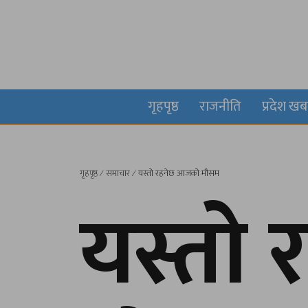
गृहपृष्ठ
राजनीति
प्रदेश ख
गृहपृष्ठ
∕
समाचार
∕
यस्तो रहनेछ आजको मौसम
यस्तो