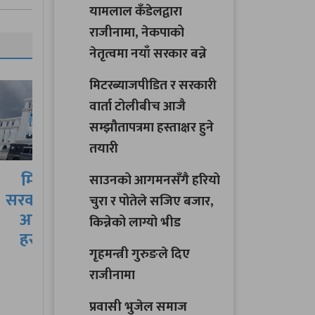
यामलाल कँडेलद्वारा
राजीनामा, नेकपाको
नेतृत्वमा नयाँ सरकार बन्ने
मिटरब्याजपीडित र सरकारी
वार्ता टोलीबीच आजै
सम्झौतापत्रमा हस्ताक्षर हुने
तयारी
साउनको आगमनसँगै
साउनको आगमनसँगै हरियो
ीच
हरियो चुरा र पोतेले सजिए
चुरा र पोतेले सजिए बजार,
बजार, किन्नेको लाग्यो…
किन्नेको लाग्यो भीड
गृहमन्त्री गुरुङले दिए
राजीनामा
प्रवासी भुजेल समाज