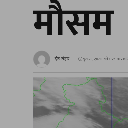
मौसम
दीप संञ्चार
पुस २६, २०८० गते ८:२८ मा प्रका