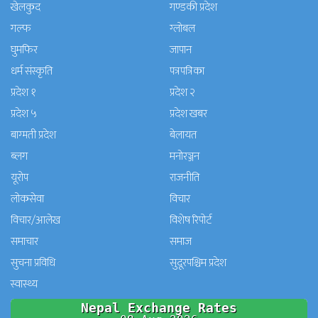
खेलकुद
गण्डकी प्रदेश
गल्फ
ग्लोबल
घुमफिर
जापान
धर्म संस्कृति
पत्रपत्रिका
प्रदेश १
प्रदेश २
प्रदेश ५
प्रदेश खबर
बाग्मती प्रदेश
बेलायत
ब्लग
मनाेरञ्जन
यूरोप
राजनीति
लोकसेवा
विचार
विचार/आलेख
विशेष रिपोर्ट
समाचार
समाज
सुचना प्रविधि
सुदूरपश्चिम प्रदेश
स्वास्थ्य