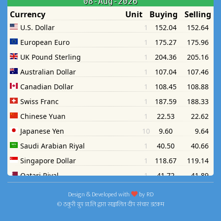
Design & Developed with
by
RD
© ठकुरी ग्रुप प्रा.लि द्वारा सञ्चालित दीप संचार डटकम