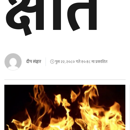
क्षति
बेलायत
जापान
क्यानाडा
अन्य
दीप संञ्चार
पुस २२, २०८० गते १०:१८ मा प्रकाशित