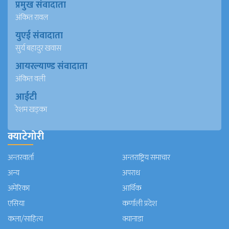
प्रमुख संवादाता
अंकित रावल
युएई संवादाता
सुर्य बहादुर खवास
आयरल्याण्ड संवादाता
अंकित वली
आईटी
रेशम खड्का
क्याटेगोरी
अन्तरवार्ता
अन्तराष्ट्रिय समाचार
अन्य
अपराध
अमेरिका
आर्थिक
एसिया
कर्णाली प्रदेश
कला/साहित्य
क्यानाडा