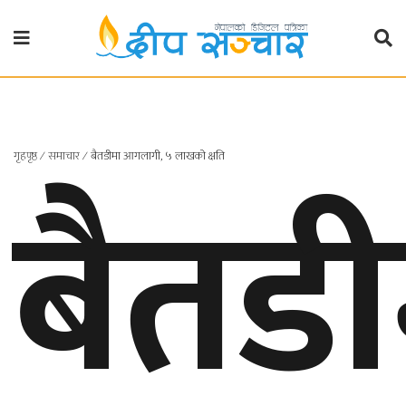
गृहपृष्ठ
राजनीति
गृहपृष्ठ
∕
समाचार
∕
बैतडीमा आगलागी, ५ लाखको क्षति
बैतडी
प्रदेश
खबर
प्रदेश
१
प्रदेश
२
बाग्मती
प्रदेश