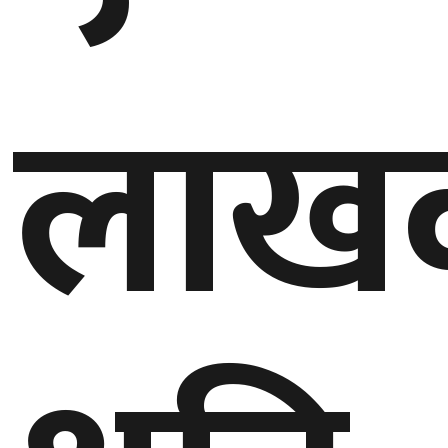
घुमफिर
लाख
ब्लग
कला/
साहित्य
ग्लोबल
गल्फ
अमेरिका
एसिया
यूरोप