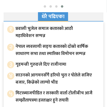
धेरै पढिएका
१
प्रवासी भुजेल समाज कतारको आठाै
महाधिवेशन सप्पन्न
२
नेपाल व्यवसायी सङ्घ कतारको दोस्रो वार्षिक
साधारण सभा तथा स्मारिका विमोचन सम्पन्न
३
गृहमन्त्री गुरुङले दिए राजीनामा
४
साउनको आगमनसँगै हरियो चुरा र पोतेले सजिए
बजार, किन्नेको लाग्यो भीड
५
मिटरब्याजपीडित र सरकारी वार्ता टोलीबीच आजै
सम्झौतापत्रमा हस्ताक्षर हुने तयारी