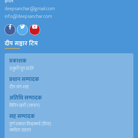
इमेल
deepsanchar@gmail.com
info@deepsanchar.com
दीप सञ्चार टिम
प्रकाशक
ठकुरी ग्रुप प्रा.लि
प्रधान सम्पादक
दीप जंग शाह
अतिथि सम्पादक
विपिन खत्री (जापान)
सह सम्पादक
पूर्ण प्रकाश विश्वकर्मा (प्रिया)
कविता दाहाल