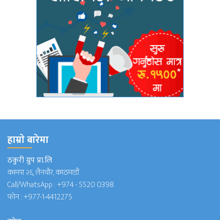
हाम्राे बारेमा
ठकुरी ग्रुप प्रा.लि
कामपा २६, लैनचौर, काठमाडौं
Call/WhatsApp :
+974 - 5520 0398
फोन :
+977-1-4412275