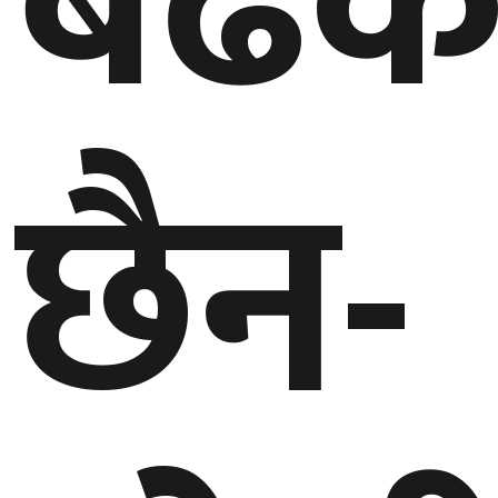
बढेक
घुमफिर
ब्लग
छैन-
कला/
साहित्य
ग्लोबल
गल्फ
अमेरिका
एसिया
यूरोप