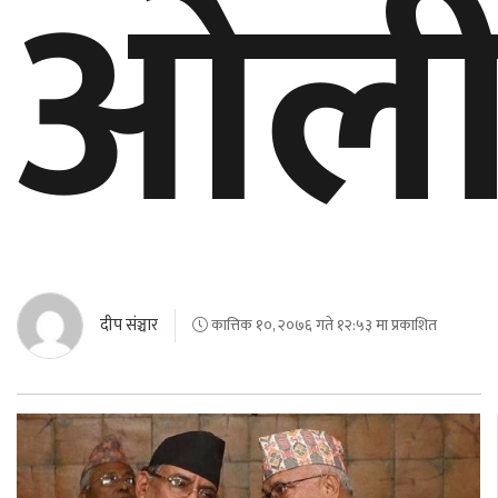
ओल
बेलायत
जापान
क्यानाडा
अन्य
दीप संञ्चार
कात्तिक १०, २०७६ गते १२:५३ मा प्रकाशित