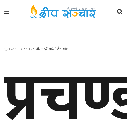
गृहपृष्ठ
राजनीति
प्रचण
गृहपृष्ठ
∕
समाचार
∕
प्रचण्डजीसंग दुरी बढेको छैन-ओली
प्रदेश
खबर
प्रदेश
१
प्रदेश
२
बाग्मती
प्रदेश