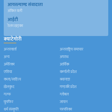
आयरल्याण्ड संवादाता
अंकित वली
आईटी
रेशम खड्का
क्याटेगोरी
अन्तरवार्ता
अन्तराष्ट्रिय समाचार
अन्य
अपराध
अमेरिका
आर्थिक
एसिया
कर्णाली प्रदेश
कला/साहित्य
क्यानाडा
खेलकुद
गण्डकी प्रदेश
गल्फ
ग्लोबल
घुमफिर
जापान
धर्म संस्कृति
पत्रपत्रिका