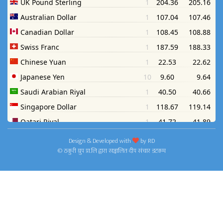
Design & Developed with
by
RD
© ठकुरी ग्रुप प्रा.लि द्वारा सञ्चालित दीप संचार डटकम